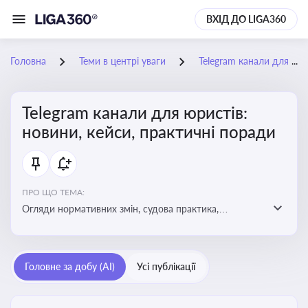
ВХІД ДО LIGA360
Головна
Теми в центрі уваги
Telegram канали для юристів: новини, кейси, практичні поради
Telegram канали для юристів:
новини, кейси, практичні поради
ПРО ЩО ТЕМА:
Огляди нормативних змін, судова практика,
коментарі експертів, юридичні алгоритми, правові
новини - все, про що пишуть у юридичних Telegram
каналах
Головне за добу (AI)
Усі публікації