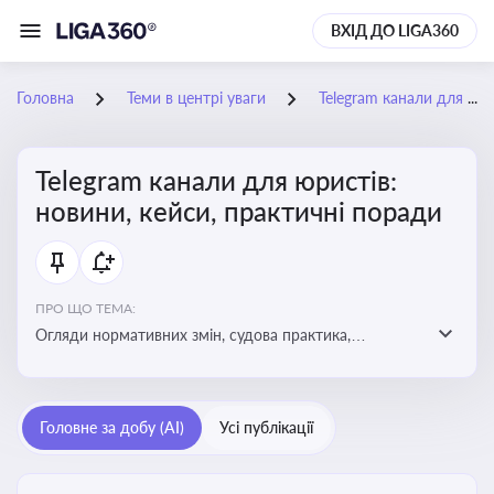
ВХІД ДО LIGA360
Головна
Теми в центрі уваги
Telegram канали для юристів: новини, кейси, практичні поради
Telegram канали для юристів:
новини, кейси, практичні поради
ПРО ЩО ТЕМА:
Огляди нормативних змін, судова практика,
коментарі експертів, юридичні алгоритми, правові
новини - все, про що пишуть у юридичних Telegram
каналах
Головне за добу (AI)
Усі публікації