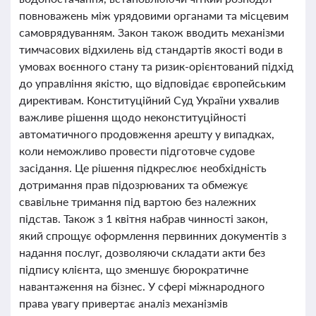
повноважень між урядовими органами та місцевим
самоврядуванням. Закон також вводить механізми
тимчасових відхилень від стандартів якості води в
умовах воєнного стану та ризик-орієнтований підхід
до управління якістю, що відповідає європейським
директивам. Конституційний Суд України ухвалив
важливе рішення щодо неконституційності
автоматичного продовження арешту у випадках,
коли неможливо провести підготовче судове
засідання. Це рішення підкреслює необхідність
дотримання прав підозрюваних та обмежує
свавільне тримання під вартою без належних
підстав. Також з 1 квітня набрав чинності закон,
який спрощує оформлення первинних документів з
надання послуг, дозволяючи складати акти без
підпису клієнта, що зменшує бюрократичне
навантаження на бізнес. У сфері міжнародного
права увагу привертає аналіз механізмів