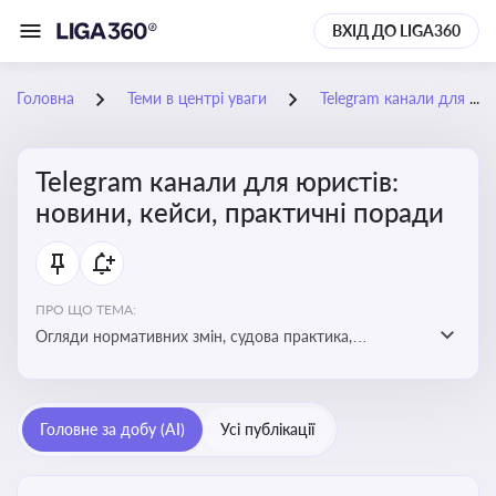
ВХІД ДО LIGA360
Головна
Теми в центрі уваги
Telegram канали для юристів: новини, кейси, практичні поради
Telegram канали для юристів:
новини, кейси, практичні поради
ПРО ЩО ТЕМА:
Огляди нормативних змін, судова практика,
коментарі експертів, юридичні алгоритми, правові
новини - все, про що пишуть у юридичних Telegram
каналах
Головне за добу (AI)
Усі публікації