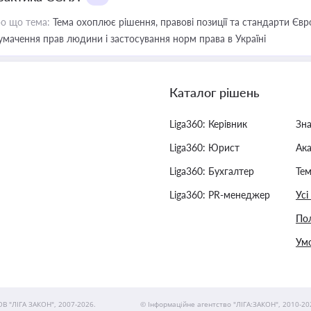
о що тема:
Тема охоплює рішення, правові позиції та стандарти Євр
умачення прав людини і застосування норм права в Україні
Каталог рішень
Liga360: Керівник
Зн
Liga360: Юрист
Ак
Liga360: Бухгалтер
Тем
Liga360: PR-менеджер
Усі
Пол
Умо
ОВ "ЛІГА ЗАКОН", 2007-2026.
© Інформаційне агентство "ЛІГА:ЗАКОН", 2010-20