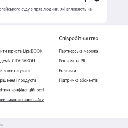
опейського суду з прав людини, які впливають на
Співробітництво
айти юриста Liga:BOOK
Партнерська мережа
адемія ЛІГА:ЗАКОН
Реклама та PR
и в центрі уваги
Контакти
 рішення і продукти
Підтримка абонентів
ітика конфіденційності
ви використання сайту
26.