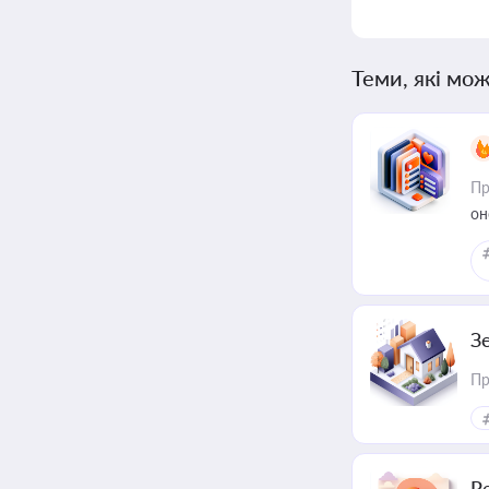
Теми, які мож
Пр
он
З
Пр
Р