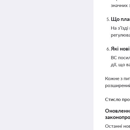
значних 
Що план
На з’їзд
регулюва
Які нов
ВС посил
дії, що 
Кожне з пи
розширений
Стисло про
Оновлення
законопроє
Останні но