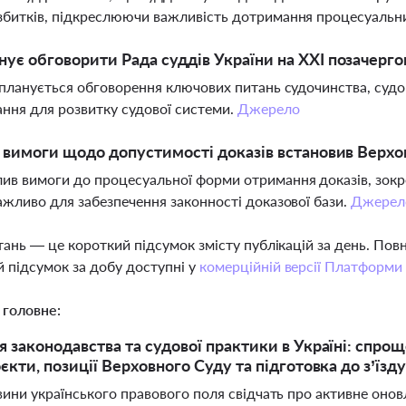
збитків, підкреслюючи важливість дотримання процесуальн
ує обговорити Рада суддів України на ХХІ позачергов
і планується обговорення ключових питань судочинства, суд
ння для розвитку судової системи.
Джерело
і вимоги щодо допустимості доказів встановив Верх
ив вимоги до процесуальної форми отримання доказів, зокре
важливо для забезпечення законності доказової бази.
Джерел
тань — це короткий підсумок змісту публікацій за день. По
 підсумок за добу доступні у
комерційній версії Платформи
 головне:
 законодавства та судової практики в Україні: спрощ
кти, позиції Верховного Суду та підготовка до з’їзду
вини українського правового поля свідчать про активне онов