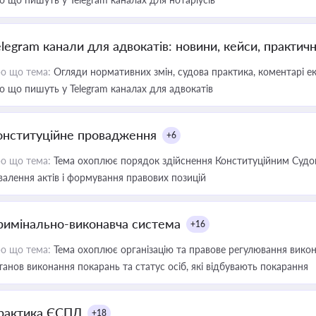
elegram канали для адвокатів: новини, кейси, практич
о що тема:
Огляди нормативних змін, судова практика, коментарі екс
о що пишуть у Telegram каналах для адвокатів
онституційне провадження
+6
о що тема:
Тема охоплює порядок здійснення Конституційним Судом
валення актів і формування правових позицій
римінально-виконавча система
+16
о що тема:
Тема охоплює організацію та правове регулювання викона
танов виконання покарань та статус осіб, які відбувають покарання
рактика ЄСПЛ
+18