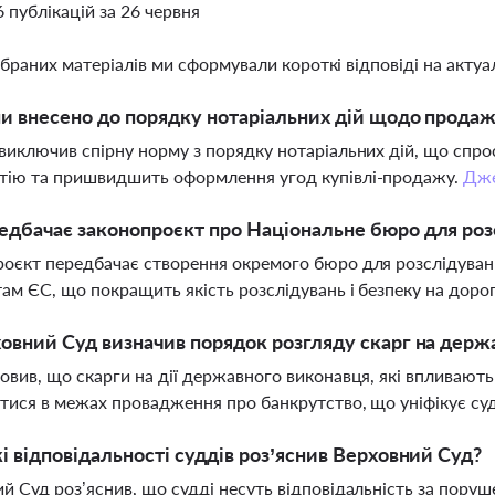
6 публікацій за 26 червня
ібраних матеріалів ми сформували короткі відповіді на актуал
ни внесено до порядку нотаріальних дій щодо прода
виключив спірну норму з порядку нотаріальних дій, що спр
тію та пришвидшить оформлення угод купівлі-продажу.
Дж
дбачає законопроєкт про Національне бюро для роз
оєкт передбачає створення окремого бюро для розслідуванн
ам ЄС, що покращить якість розслідувань і безпеку на доро
овний Суд визначив порядок розгляду скарг на держ
овив, що скарги на дії державного виконавця, які впливают
тися в межах провадження про банкрутство, що уніфікує су
і відповідальності суддів роз’яснив Верховний Суд?
й Суд роз’яснив, що судді несуть відповідальність за пору