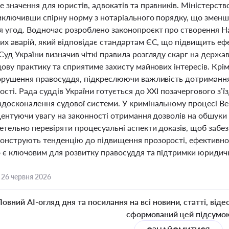
е значення для юристів, адвокатів та правників. Міністерс
виключивши спірну норму з нотаріального порядку, що зме
 угод. Водночас розроблено законопроєкт про створення Н
х аварій, який відповідає стандартам ЄС, що підвищить ефе
уд України визначив чіткі правила розгляду скарг на держа
дову практику та сприятиме захисту майнових інтересів. Крім
порушення правосуддя, підкреслюючи важливість дотриманн
сті. Рада суддів України готується до ХХІ позачергового з’
вдосконалення судової системи. У кримінальному процесі В
центуючи увагу на законності отримання дозволів на обшуки т
етельно перевіряти процесуальні аспекти доказів, щоб забезп
онструють тенденцію до підвищення прозорості, ефективност
о є ключовим для розвитку правосуддя та підтримки юридичн
,
26 червня 2026
Повний AI-огляд дня та посилання на всі новини, статті, віде
сформований цей підсумо