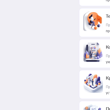
T
Пр
пр
К
Пр
ух
К
Пр
ус
П