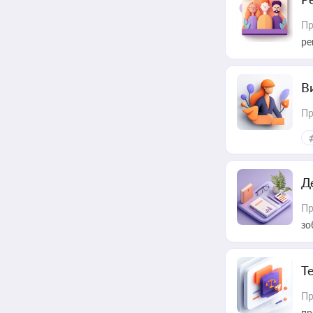
Пр
ре
В
Пр
Д
Пр
зо
T
Пр
пр