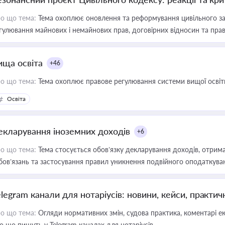
о що тема:
Тема охоплює оновлення та реформування цивільного за
гулювання майнових і немайнових прав, договірних відносин та прав
ища освіта
+46
о що тема:
Тема охоплює правове регулювання системи вищої освіти, о
Освіта
екларування іноземних доходів
+6
о що тема:
Тема стосується обов’язку декларування доходів, отрим
бов’язань та застосування правил уникнення подвійного оподаткува
elegram канали для нотаріусів: новини, кейси, практич
о що тема:
Огляди нормативних змін, судова практика, коментарі екс
о що пишуть у Telegram каналах для нотаріусів