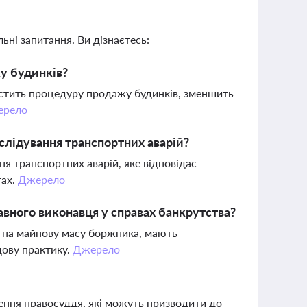
ьні запитання. Ви дізнаєтесь:
жу будинків?
остить процедуру продажу будинків, зменшить
ерело
слідування транспортних аварій?
я транспортних аварій, яке відповідає
гах.
Джерело
авного виконавця у справах банкрутства?
ь на майнову масу боржника, мають
дову практику.
Джерело
шення правосуддя, які можуть призводити до