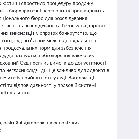
тво юстиції спростило процедуру продажу
ншить бюрократичні перепони та пришвидшить
аціонального бюро для розслідування
ктивність розслідувань та безпеку на дорогах.
вних виконавців у справах банкрутства, що
 того, суд роз’яснив межі відповідальності
я процесуальних норм для забезпечення
їзду, де планується обговорення ключових
ерховний Суд посилив вимоги до допустимості
а негласні слідчі дії. Це важливо для адвокатів,
ечити їх прийнятність у суді. Загалом, ці
і та відповідальності у правовій системі
ої спільноти.
о, офіційні джерела, на основі яких
к