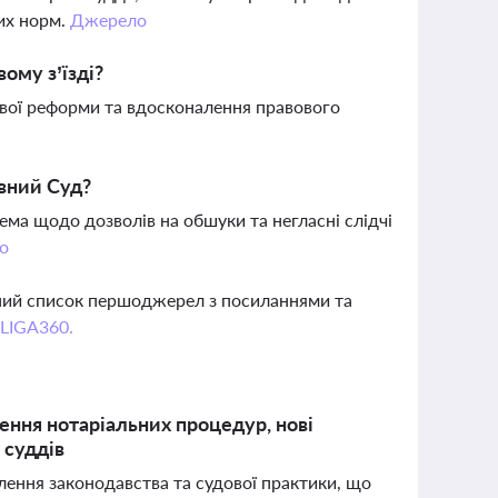
их норм.
Джерело
ому з’їзді?
ової реформи та вдосконалення правового
овний Суд?
ма щодо дозволів на обшуки та негласні слідчі
о
вний список першоджерел з посиланнями та
 LIGA360.
ення нотаріальних процедур, нові
 суддів
лення законодавства та судової практики, що