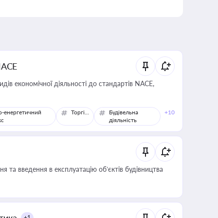
NACE
идів економічної діяльності до стандартів NACE,
о-енергетичний
Торгівля
Будівельна
+10
кс
діяльність
я та введення в експлуатацію об’єктів будівництва
итика
+1