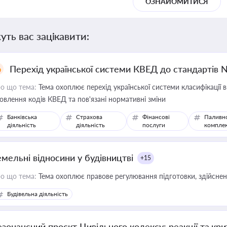
ОЗНАЙОМИТИСЯ
уть вас зацікавити:
Перехід української системи КВЕД до стандартів 
о що тема:
Тема охоплює перехід української системи класифікації в
овлення кодів КВЕД та пов'язані нормативні зміни
Банківська
Страхова
Фінансові
Паливн
діяльність
діяльність
послуги
компле
емельні відносини у будівництві
+15
о що тема:
Тема охоплює правове регулювання підготовки, здійсненн
Будівельна діяльність
езонансний проєкт Цивільного кодексу: реакції та кр