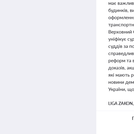
має важлив
будинків, 
оформлення
транспортни
Верховний С
уніфікує су
суддів за 
справедливо
реформ та 
доказів, ак
які мають р
новини дем
України, щ
LIGA ZAKON