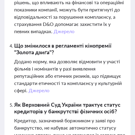
рішень, що впливають на фінансові та операційні
показники компанії, можуть бути притягнуті до
відповідальності за порушення комплаєнсу, а
страхування D&O допомагає захистити їх у
певних випадках.
Джерело
Що змінилося в регламенті кінопремії
"Золота дзиґа"?
Додано норму, яка дозволяє відмовити у участі
фільмів і номінантів у разі виявлення
репутаційних або етичних ризиків, що підвищує
стандарти етичності та комплаєнсу у культурній
сфері.
Джерело
Як Верховний Суд України трактує статус
кредиторів у банкрутстві фізичних осіб?
Кредитор, зазначений боржником у заяві про
банкрутство, не набуває автоматично статусу
учасника справи, якщо не звернувся із заявою про