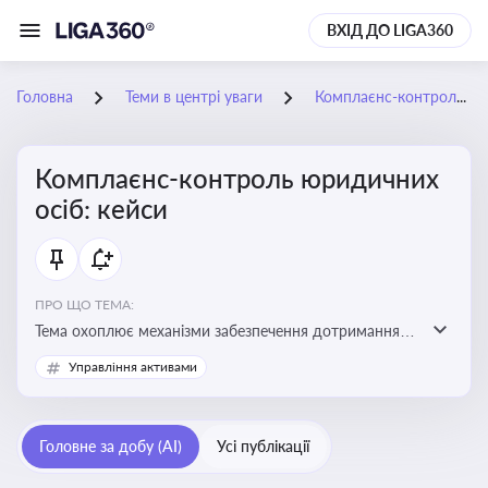
ВХІД ДО LIGA360
Головна
Теми в центрі уваги
Комплаєнс-контроль юридичних осіб: кейси
Комплаєнс-контроль юридичних
осіб: кейси
ПРО ЩО ТЕМА:
Тема охоплює механізми забезпечення дотримання
законодавства юридичними особами, запобігання
Управління активами
ризикам та підвищення прозорості діяльності
Головне за добу (AI)
Усі публікації