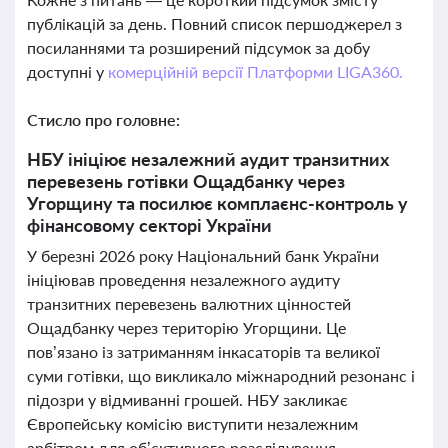
публікацій за день. Повний список першоджерел з
посиланнями та розширений підсумок за добу
доступні у
комерційній версії Платформи LIGA360.
Стисло про головне:
НБУ ініціює незалежний аудит транзитних
перевезень готівки Ощадбанку через
Угорщину та посилює комплаєнс-контроль у
фінансовому секторі України
У березні 2026 року Національний банк України
ініціював проведення незалежного аудиту
транзитних перевезень валютних цінностей
Ощадбанку через територію Угорщини. Це
пов’язано із затриманням інкасаторів та великої
суми готівки, що викликало міжнародний резонанс і
підозри у відмиванні грошей. НБУ закликає
Європейську комісію виступити незалежним
арбітром для об’єктивного розслідування