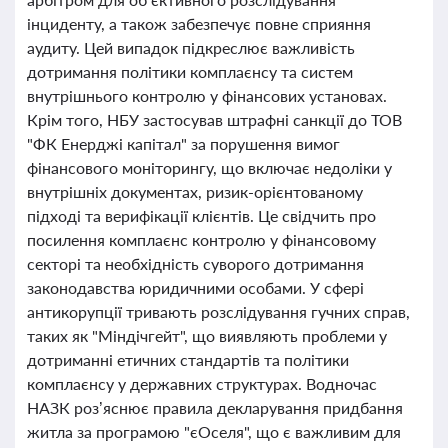
інциденту, а також забезпечує повне сприяння
аудиту. Цей випадок підкреслює важливість
дотримання політики комплаєнсу та систем
внутрішнього контролю у фінансових установах.
Крім того, НБУ застосував штрафні санкції до ТОВ
"ФК Енерджі капітал" за порушення вимог
фінансового моніторингу, що включає недоліки у
внутрішніх документах, ризик-орієнтованому
підході та верифікації клієнтів. Це свідчить про
посилення комплаєнс контролю у фінансовому
секторі та необхідність суворого дотримання
законодавства юридичними особами. У сфері
антикорупції тривають розслідування гучних справ,
таких як "Міндічгейт", що виявляють проблеми у
дотриманні етичних стандартів та політики
комплаєнсу у державних структурах. Водночас
НАЗК роз’яснює правила декларування придбання
житла за програмою "єОселя", що є важливим для