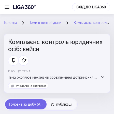
ВХІД ДО LIGA360
Головна
Теми в центрі уваги
Комплаєнс-контроль юридичних осіб: кейси
Комплаєнс-контроль юридичних
осіб: кейси
ПРО ЩО ТЕМА:
Тема охоплює механізми забезпечення дотримання
законодавства юридичними особами, запобігання
Управління активами
ризикам та підвищення прозорості діяльності
Головне за добу (AI)
Усі публікації