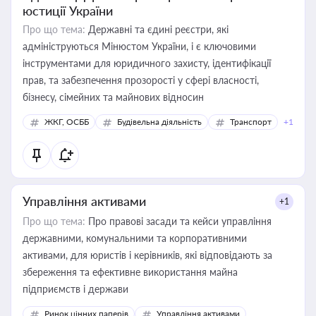
юстиції України
Про що тема:
Державні та єдині реєстри, які
адмініструються Мінюстом України, і є ключовими
інструментами для юридичного захисту, ідентифікації
прав, та забезпечення прозорості у сфері власності,
бізнесу, сімейних та майнових відносин
ЖКГ, ОСББ
Будівельна діяльність
Транспорт
+1
Управління активами
+1
Про що тема:
Про правові засади та кейси управління
державними, комунальними та корпоративними
активами, для юристів і керівників, які відповідають за
збереження та ефективне використання майна
підприємств і держави
Ринок цінних паперів
Управління активами