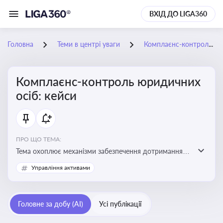
ВХІД ДО LIGA360
Головна
Теми в центрі уваги
Комплаєнс-контроль юридичних осіб: кейси
Комплаєнс-контроль юридичних
осіб: кейси
ПРО ЩО ТЕМА:
Тема охоплює механізми забезпечення дотримання
законодавства юридичними особами, запобігання
Управління активами
ризикам та підвищення прозорості діяльності
Головне за добу (AI)
Усі публікації