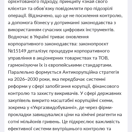
орієнтованого підходу, принципу «знай свого
клієнта» та обов’язку повідомляти про підозрілі
операції. Відзначено, що це не посилення контролю,
а допомога бізнесу у дотриманні законодавства з
використанням сучасних цифрових інструментів.
Водночас в Україні триває оновлення
корпоративного законодавства: законопроєкт
№15149 деталізує процедури корпоративного
управління в акціонерних товариствах та ТОВ,
гармонізуючи їх із європейськими стандартами.
Паралельно формується Антикорупційна стратегія
на 2026–2030 роки, яка передбачає системні
реформи у сфері запобігання корупції, фінансового
контролю та захисту викривачів. У сфері державних
закупівель викрито масштабні корупційні схеми,
зокрема у «Укргазвидобуванні», де через фірми-
прокладки завищувалися ціни на хімічні реагенти на
сотні мільйонів гривень. Це підкреслює важливість
ефективної системи внутрішнього контролю та