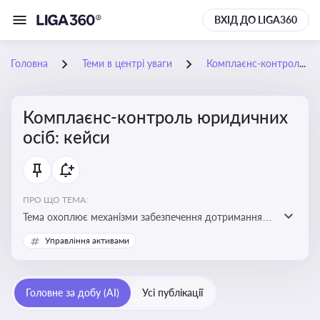
ВХІД ДО LIGA360
Головна
Теми в центрі уваги
Комплаєнс-контроль юридичних осіб: кейси
Комплаєнс-контроль юридичних
осіб: кейси
ПРО ЩО ТЕМА:
Тема охоплює механізми забезпечення дотримання
законодавства юридичними особами, запобігання
Управління активами
ризикам та підвищення прозорості діяльності
Головне за добу (AI)
Усі публікації