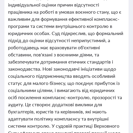
індивідуальної оцінки причин відсутності
працівника на роботі в умовах воєнного стану, що є
важливим для формування ефективної комплаєнс-
програми та системи внутрішнього контролю в
юридичних особах. Суд підкреслив, що формальний
підхід до оцінки відсутності неприпустимий, а
роботодавець має враховувати об'єктивні
обставини, пов'язані з воєнними діями, та
забезпечувати дотримання етичних стандартів і
законодавства. Нові законодавчі ініціативи щодо
соціального підприємництва вводять особливий
статус для малого бізнесу, що поєднує прибуток із
соціальними цілями, і вимагають від юридичних
осіб посилення комплаєнс-контролю, прозорості та
аудиту. Це створює додаткові виклики для
бухгалтерів, юристів та керівників, які мають
адаптувати політику комплаєнсу та внутрішні
системи контролю. У судовій практиці Верховного
Суду сформульовано важливі правові позиції щодо