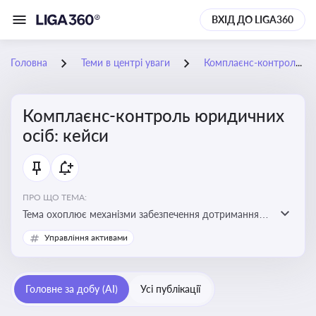
ВХІД ДО LIGA360
Головна
Теми в центрі уваги
Комплаєнс-контроль юридичних осіб: кейси
Комплаєнс-контроль юридичних
осіб: кейси
ПРО ЩО ТЕМА:
Тема охоплює механізми забезпечення дотримання
законодавства юридичними особами, запобігання
Управління активами
ризикам та підвищення прозорості діяльності
Головне за добу (AI)
Усі публікації