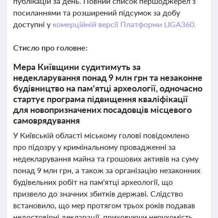
публікацій за день. Повний список першоджерел з
посиланнями та розширений підсумок за добу
доступні у
комерційній версії Платформи LIGA360.
Стисло про головне:
Мера Київщини судитимуть за
недекларування понад 9 млн грн та незаконне
будівництво на пам'ятці археології, одночасно
стартує програма підвищення кваліфікації
для новопризначених посадовців місцевого
самоврядування
У Київській області міському голові повідомлено
про підозру у кримінальному провадженні за
недекларування майна та грошових активів на суму
понад 9 млн грн, а також за організацію незаконних
будівельних робіт на пам'ятці археології, що
призвело до значних збитків державі. Слідство
встановило, що мер протягом трьох років подавав
недостовірні декларації, приховуючи нерухомість,