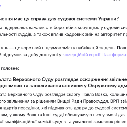
о
чення має ця справа для судової системи України?
а підкреслює важливість боротьби з корупцією у судовій сис
альності суддів, а також вплив кадрових змін на авторитет 
тань — це короткий підсумок змісту публікацій за день. По
 підсумок за добу доступні у
комерційній версії Платформи
 головне:
лата Верховного Суду розглядає оскарження звільне
до змови та зловживання впливом у Окружному адмі
ата Верховного Суду розглядає скаргу Павла Вовка, колишн
ого звільнення за рішенням Вищої Ради Правосуддя. ВРП зві
андартів поведінки, які підривають довіру до судової систем
ям, у якому Вовк та інші судді обвинувачуються у змові дл
ї кваліфікаційної комісії суддів та ухваленні замовних рішен