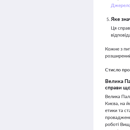
Джерел
Яке зна
Ця справ
відповід
Кожне з пи
розширений
Стисло про
Велика Па
справи що
Велика Пал
Києва, на й
етики та ст
провадженн
роботі Вищо