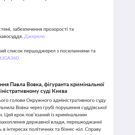
темі, забезпечення прозорості та
правосуддя.
Джерело
вний список першоджерел з посиланнями та
 LIGA360.
ння Павла Вовка, фігуранта кримінальної
ністративному суді Києва
ього голови Окружного адміністративного суду
льнила Вовка через грубі порушення суддівської
и. Цей крок пов’язаний із кримінальним
я захоплення державної влади, перешкоджанні
ь в інтересах політичних та бізнес-кіл. Справу