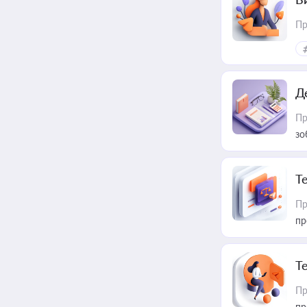
Пр
Д
Пр
зо
T
Пр
пр
T
Пр
пр