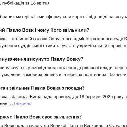
1 публікація за 16 квітня
ібраних матеріалів ми сформували короткі відповіді на актуал
ий Павло Вовк і чому його звільнили?
овк — колишній голова Окружного адміністративного суду 
рушення суддівської етики та участь у кримінальній справі
инувачення висунуто Павлу Вовку?
винувачують у змові для захоплення державної влади, переш
а ухваленні замовних рішень в інтересах політичних і бізнес-к
ган звільнив Павла Вовка з посади?
вка звільнила Вища рада правосуддя 18 березня 2025 року 
ення.
Джерело
ржує Павло Вовк своє звільнення?
ло Вовк подав скаргу до Великої Палати Верховного Суду, о