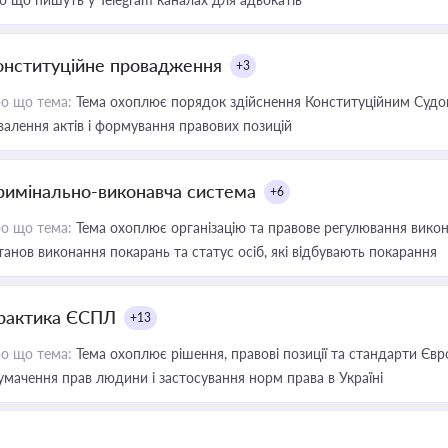
онституційне провадження
+3
о що тема:
Тема охоплює порядок здійснення Конституційним Судом
валення актів і формування правових позицій
римінально-виконавча система
+6
о що тема:
Тема охоплює організацію та правове регулювання викона
танов виконання покарань та статус осіб, які відбувають покарання
рактика ЄСПЛ
+13
о що тема:
Тема охоплює рішення, правові позиції та стандарти Євр
умачення прав людини і застосування норм права в Україні