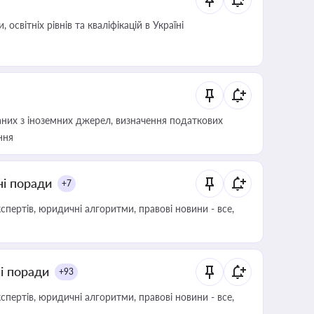
світніх рівнів та кваліфікацій в Україні
аних з іноземних джерел, визначення податкових
ння
ні поради
+7
пертів, юридичні алгоритми, правові новини - все,
ні поради
+93
пертів, юридичні алгоритми, правові новини - все,