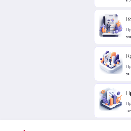
К
Пр
ух
К
Пр
ус
П
Пр
тл