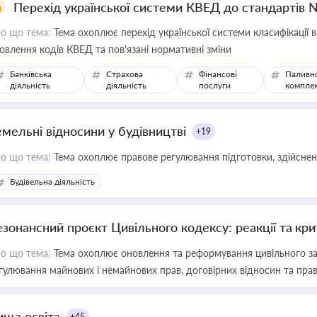
Перехід української системи КВЕД до стандартів 
о що тема:
Тема охоплює перехід української системи класифікації в
овлення кодів КВЕД та пов'язані нормативні зміни
Банківська
Страхова
Фінансові
Паливн
діяльність
діяльність
послуги
компле
емельні відносини у будівництві
+19
о що тема:
Тема охоплює правове регулювання підготовки, здійсненн
Будівельна діяльність
езонансний проєкт Цивільного кодексу: реакції та кр
о що тема:
Тема охоплює оновлення та реформування цивільного за
гулювання майнових і немайнових прав, договірних відносин та прав
ища освіта
+45