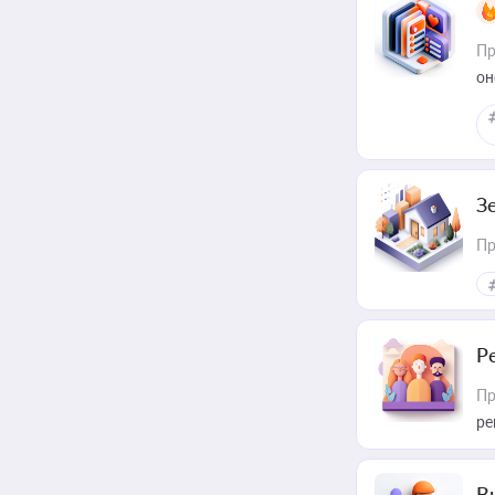
Пр
он
З
Пр
Р
Пр
ре
В