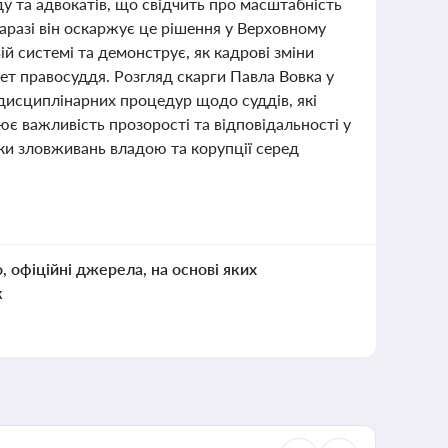
у та адвокатів, що свідчить про масштабність
наразі він оскаржує це рішення у Верховному
й системі та демонструє, як кадрові зміни
т правосуддя. Розгляд скарги Павла Вовка у
дисциплінарних процедур щодо суддів, які
є важливість прозорості та відповідальності у
дки зловживань владою та корупції серед
о, офіційні джерела, на основі яких
к