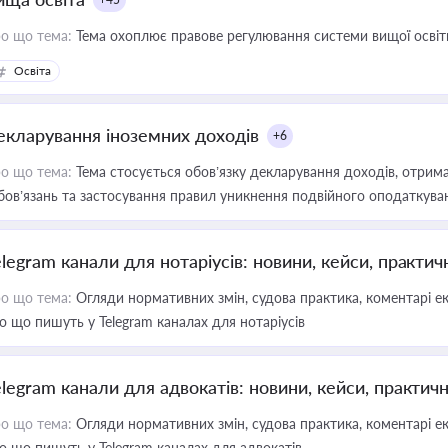
о що тема:
Тема охоплює правове регулювання системи вищої освіти, о
Освіта
екларування іноземних доходів
+6
о що тема:
Тема стосується обов’язку декларування доходів, отрим
бов’язань та застосування правил уникнення подвійного оподаткува
elegram канали для нотаріусів: новини, кейси, практич
о що тема:
Огляди нормативних змін, судова практика, коментарі екс
о що пишуть у Telegram каналах для нотаріусів
elegram канали для адвокатів: новини, кейси, практич
о що тема:
Огляди нормативних змін, судова практика, коментарі екс
о що пишуть у Telegram каналах для адвокатів