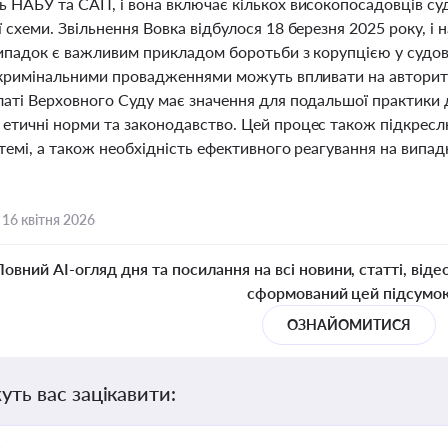
ь НАБУ та САП, і вона включає кількох високопосадовців суд
 схеми. Звільнення Вовка відбулося 18 березня 2025 року, і 
ипадок є важливим прикладом боротьби з корупцією у судові
з кримінальними провадженнями можуть впливати на авторите
латі Верховного Суду має значення для подальшої практики 
етичні норми та законодавство. Цей процес також підкреслю
темі, а також необхідність ефективного реагування на випа
.
,
16 квітня 2026
Повний AI-огляд дня та посилання на всі новини, статті, віде
сформований цей підсумо
ОЗНАЙОМИТИСЯ
уть вас зацікавити: