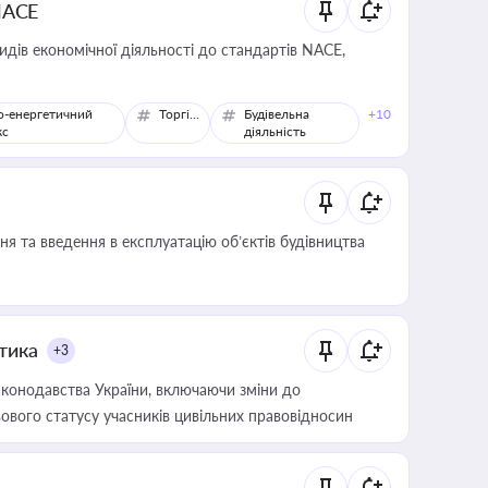
NACE
идів економічної діяльності до стандартів NACE,
о-енергетичний
Торгівля
Будівельна
+10
кс
діяльність
я та введення в експлуатацію об’єктів будівництва
итика
+3
конодавства України, включаючи зміни до
ового статусу учасників цивільних правовідносин