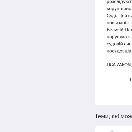
розслідуют
корупційної
Суді. Цей в
пов’язані 
Великій Па
порушують 
судовій сис
посадовців
LIGA ZAKON
Теми, які мож