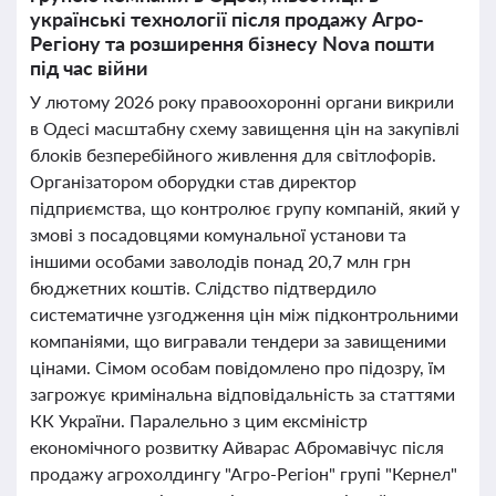
українські технології після продажу Агро-
Регіону та розширення бізнесу Nova пошти
під час війни
У лютому 2026 року правоохоронні органи викрили
в Одесі масштабну схему завищення цін на закупівлі
блоків безперебійного живлення для світлофорів.
Організатором оборудки став директор
підприємства, що контролює групу компаній, який у
змові з посадовцями комунальної установи та
іншими особами заволодів понад 20,7 млн грн
бюджетних коштів. Слідство підтвердило
систематичне узгодження цін між підконтрольними
компаніями, що вигравали тендери за завищеними
цінами. Сімом особам повідомлено про підозру, їм
загрожує кримінальна відповідальність за статтями
КК України. Паралельно з цим ексміністр
економічного розвитку Айварас Абромавічус після
продажу агрохолдингу "Агро-Регіон" групі "Кернел"