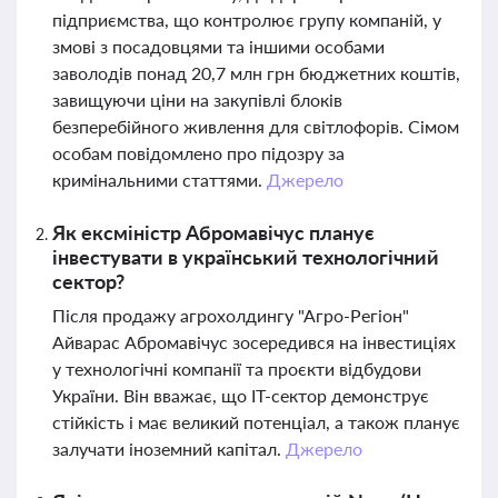
підприємства, що контролює групу компаній, у
змові з посадовцями та іншими особами
заволодів понад 20,7 млн грн бюджетних коштів,
завищуючи ціни на закупівлі блоків
безперебійного живлення для світлофорів. Сімом
особам повідомлено про підозру за
кримінальними статтями.
Джерело
Як ексміністр Абромавічус планує
інвестувати в український технологічний
сектор?
Після продажу агрохолдингу "Агро-Регіон"
Айварас Абромавічус зосередився на інвестиціях
у технологічні компанії та проєкти відбудови
України. Він вважає, що IT-сектор демонструє
стійкість і має великий потенціал, а також планує
залучати іноземний капітал.
Джерело