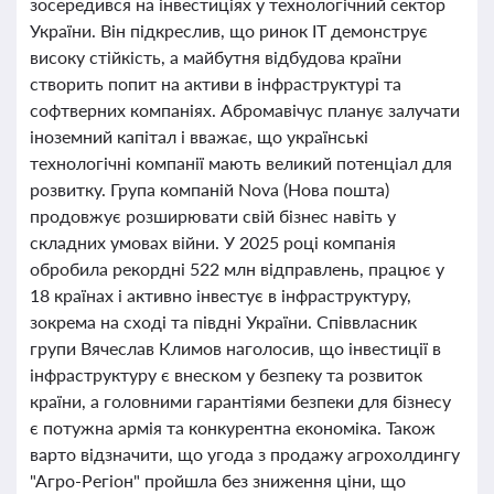
зосередився на інвестиціях у технологічний сектор
України. Він підкреслив, що ринок IT демонструє
високу стійкість, а майбутня відбудова країни
створить попит на активи в інфраструктурі та
софтверних компаніях. Абромавічус планує залучати
іноземний капітал і вважає, що українські
технологічні компанії мають великий потенціал для
розвитку. Група компаній Nova (Нова пошта)
продовжує розширювати свій бізнес навіть у
складних умовах війни. У 2025 році компанія
обробила рекордні 522 млн відправлень, працює у
18 країнах і активно інвестує в інфраструктуру,
зокрема на сході та півдні України. Співвласник
групи Вячеслав Климов наголосив, що інвестиції в
інфраструктуру є внеском у безпеку та розвиток
країни, а головними гарантіями безпеки для бізнесу
є потужна армія та конкурентна економіка. Також
варто відзначити, що угода з продажу агрохолдингу
"Агро-Регіон" пройшла без зниження ціни, що