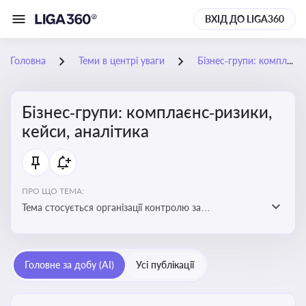
ВХІД ДО LIGA360
Головна
Теми в центрі уваги
Бізнес‑групи: комплаєнс‑ризики, кейси, аналітика
Бізнес‑групи: комплаєнс‑ризики,
кейси, аналітика
ПРО ЩО ТЕМА:
Тема стосується організації контролю за
дотриманням законодавства, етичних норм і
внутрішніх політик у межах бізнес-груп
Головне за добу (AI)
Усі публікації