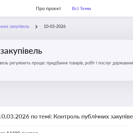
Про проєкт
Всі Теми
чних закупівель
10-03-2026
закупівель
вель регулюють процес придбання товарів, робіт і послуг державни
брати участь у тендерах, а юристам і бухгалтерам — забезпечити ві
10.03.2026 по темі: Контроль публічних закупів
но:
14480 джерел