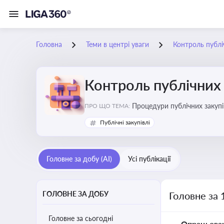
Головна
Теми в центрі уваги
Контроль публі
Контроль публічних 
Процедури публічних закупі
ПРО ЩО ТЕМА:
процедур дозволяє бізнесу 
Публічні закупівлі
Головне за добу (AI)
Усі публікації
ГОЛОВНЕ ЗА ДОБУ
Головне за 
Головне за сьогодні
Опрацьова