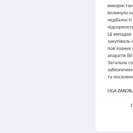
використан
вплинуло на
недбалості 
підозрюють
Ці випадки
закупівель 
пов’язаних 
апаратів (
Загальна с
забезпечен
та посиленн
LIGA ZAKON