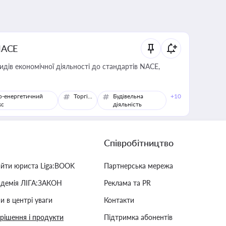
NACE
идів економічної діяльності до стандартів NACE,
о-енергетичний
Торгівля
Будівельна
+10
кс
діяльність
Співробітництво
айти юриста Liga:BOOK
Партнерська мережа
адемія ЛІГА:ЗАКОН
Реклама та PR
и в центрі уваги
Контакти
 рішення і продукти
Підтримка абонентів