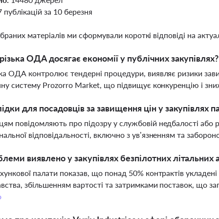
7 публікацій за 10 березня
ібраних матеріалів ми сформували короткі відповіді на актуал
різька ОДА досягає економії у публічних закупівлях?
ка ОДА контролює тендерні процедури, виявляє ризики зави
ну систему Prozorro Market, що підвищує конкуренцію і зниж
лідки для посадовців за завищення цін у закупівлях па
ям повідомляють про підозру у службовій недбалості або 
нальної відповідальності, включно з ув’язненням та заборо
блеми виявлено у закупівлях безпілотних літальних 
хункової палати показав, що понад 50% контрактів укладен
вства, збільшенням вартості та затримками поставок, що з
о