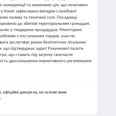
ю конкуренції та зниженню цін, що позитивно
та Києві зафіксовано випадки службової
лях палива та технічної солі. Посадовці
призвело до збитків територіальним громадам.
тролю у тендерних процедурах. Моніторинг
проблеми з постачанням товарів, участю
ваги заслуговує ринок безпілотних літальних
и, що підтверджує аудит Рахункової палати.
рн, що ставить під загрозу своєчасне
вість удосконалення нормативного регулювання
о, офіційні джерела, на основі яких
к