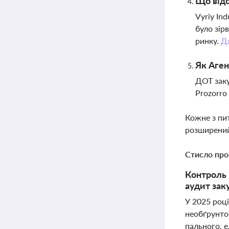
Що відо
Vyriy In
було зір
ринку.
Д
Як Аген
ДОТ заку
Prozorro
Кожне з пи
розширений
Стисло про
Контроль 
аудит зак
У 2025 роц
необґрунто
пального, е