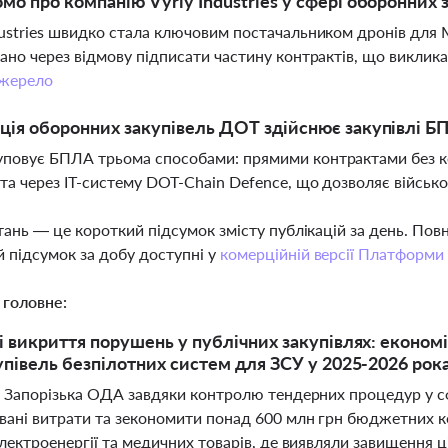
мо про компанію Vyriy Industries у сфері оборонних 
dustries швидко стала ключовим постачальником дронів для 
вано через відмову підписати частину контрактів, що виклик
жерело
ція оборонних закупівель ДОТ здійснює закупівлі Б
повує БПЛА трьома способами: прямими контрактами без кон
 та через ІТ-систему DOT-Chain Defence, що дозволяє військ
тань — це короткий підсумок змісту публікацій за день. По
 підсумок за добу доступні у
комерційній версії Платформи
 головне:
і викриття порушень у публічних закупівлях: економія
упівель безпілотних систем для ЗСУ у 2025-2026 рок
і Запорізька ОДА завдяки контролю тендерних процедур у сф
вані витрати та зекономити понад 600 млн грн бюджетних к
лектроенергії та медичних товарів, де виявляли завищення 