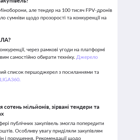
закупівель?
Міноборони, але тендер на 100 тисяч FPV-дронів
ало сумніви щодо прозорості та конкуренції на
ПЛА?
куренції, через рамкові угоди на платформі
овим самостійно обирати техніку.
Джерело
вний список першоджерел з посиланнями та
 LIGA360.
 сотень мільйонів, зірвані тендери та
ах
ері публічних закупівель змогла попередити
оштів. Особливу увагу приділяли закупівлям
цін і порушення. Рекомендації щодо