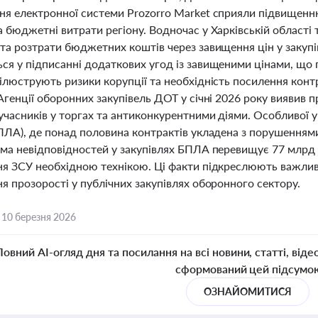
ня електронної системи Prozorro Market сприяли підвищенн
 бюджетні витрати регіону. Водночас у Харківській області 
та розтрати бюджетних коштів через завищення цін у закупів
ся у підписанні додаткових угод із завищеними цінами, що 
 ілюструють ризики корупції та необхідність посилення кон
Агенції оборонних закупівель ДОТ у січні 2026 року виявив 
учасників у торгах та антиконкурентними діями. Особливої у
БПЛА), де понад половина контрактів укладена з порушенням
ума невідповідностей у закупівлях БПЛА перевищує 77 млрд г
ня ЗСУ необхідною технікою. Ці факти підкреслюють важли
я прозорості у публічних закупівлях оборонного сектору.
,
10 березня 2026
Повний AI-огляд дня та посилання на всі новини, статті, віде
сформований цей підсумо
ОЗНАЙОМИТИСЯ