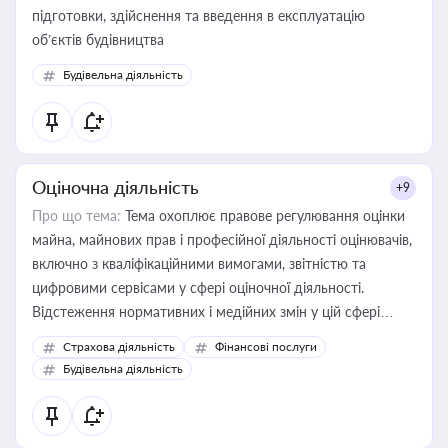
підготовки, здійснення та введення в експлуатацію
об’єктів будівництва
Будівельна діяльність
Оціночна діяльність
+9
Про що тема:
Тема охоплює правове регулювання оцінки
майна, майнових прав і професійної діяльності оцінювачів,
включно з кваліфікаційними вимогами, звітністю та
цифровими сервісами у сфері оціночної діяльності.
Відстеження нормативних і медійних змін у цій сфері
корисне для власника бізнесу, керівника, юриста або
Страхова діяльність
Фінансові послуги
бухгалтера під час оподаткування, приватизації, оренди
Будівельна діяльність
державного майна, корпоративних угод і перевірки
статусу суб'єктів оціночної діяльності