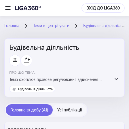
ВХІД ДО LIGA360
Головна
Теми в центрі уваги
Будівельна діяльність
Будівельна діяльність
ПРО ЩО ТЕМА:
Тема охоплює правове регулювання здійснення
будівельної діяльності, порядок отримання
Будівельна діяльність
дозвільних документів та проходження державного
контролю
Головне за добу (AI)
Усі публікації