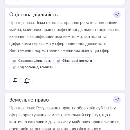
Оціночна діяльність
+7
Про що тема:
Тема охоплює правове регулювання оцінки
майна, майнових прав і професійної діяльності оцінювачів,
включно з кваліфікаційними вимогами, звітністю та
цифровими сервісами у сфері оціночної діяльності.
Відстеження нормативних і медійних змін у цій сфері
корисне для власника бізнесу, керівника, юриста або
Страхова діяльність
Фінансові послуги
бухгалтера під час оподаткування, приватизації, оренди
Будівельна діяльність
державного майна, корпоративних угод і перевірки
статусу суб'єктів оціночної діяльності
Земельне право
+7
Про що тема:
Регулювання прав та обов’язків суб’єктів у
сфері користування землею, земельний сервітут, що є
критично важливим для захисту майнових прав власників,
орендарів та держави, а також для ефективного