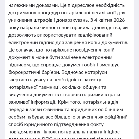
належними доказами. Це підкреслює необхідність
дотримання процедур нотаріальної легалізації для
уникнення штрафів і донарахувань. З 4 квітня 2026
року набрали чинності нові правила діловодства, які
дозволяють використовувати кваліфікований
електронний підпис для завірення копій документів.
Це означає, що нотаріальне посвідчення копій
документів може бути замінене електронним
підписом, що спрощує документообіг і зменшує
бюрократичні бар’єри. Водночас нотаріуси
звертають увагу на необхідність захисту
нотаріальної таємниці, оскільки обшуки та
вилучення документів створюють ризики втрати
важливої інформації. Крім того, нотаріальна дія
передачі заяви фізичних та юридичних осіб іншим
особам набуває все більшого значення як офіційний
спосіб юридичного підтвердження факту
повідомлення. Також нотаріальна палата ініціює
погодження з ДПС щодо можливості віднесення