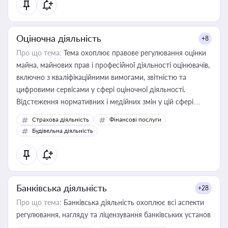
Оціночна діяльність
+8
Про що тема:
Тема охоплює правове регулювання оцінки
майна, майнових прав і професійної діяльності оцінювачів,
включно з кваліфікаційними вимогами, звітністю та
цифровими сервісами у сфері оціночної діяльності.
Відстеження нормативних і медійних змін у цій сфері
корисне для власника бізнесу, керівника, юриста або
Страхова діяльність
Фінансові послуги
бухгалтера під час оподаткування, приватизації, оренди
Будівельна діяльність
державного майна, корпоративних угод і перевірки
статусу суб'єктів оціночної діяльності
Банківська діяльність
+28
Про що тема:
Банківська діяльність охоплює всі аспекти
регулювання, нагляду та ліцензування банківських установ