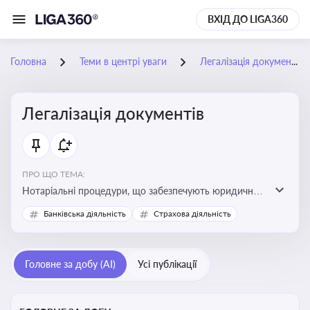
ВХІД ДО LIGA360
Головна
Теми в центрі уваги
Легалізація документів
Легалізація документів
ПРО ЩО ТЕМА:
Нотаріальні процедури, що забезпечують юридичну
чинність документів та їх використання в
Банківська діяльність
Страхова діяльність
правовідносинах, у тому числі за кордоном.
Актуальна інформація дозволяє бізнесу та юристам
правильно оформлювати документи, уникати ризиків
Головне за добу (AI)
Усі публікації
недійсності та забезпечувати їх належне прийняття
органами влади та контрагентами