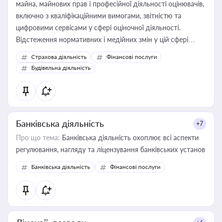
майна, майнових прав і професійної діяльності оцінювачів,
включно з кваліфікаційними вимогами, звітністю та
цифровими сервісами у сфері оціночної діяльності.
Відстеження нормативних і медійних змін у цій сфері
корисне для власника бізнесу, керівника, юриста або
Страхова діяльність
Фінансові послуги
бухгалтера під час оподаткування, приватизації, оренди
Будівельна діяльність
державного майна, корпоративних угод і перевірки
статусу суб'єктів оціночної діяльності
Банківська діяльність
+7
Про що тема:
Банківська діяльність охоплює всі аспекти
регулювання, нагляду та ліцензування банківських установ
Банківська діяльність
Фінансові послуги