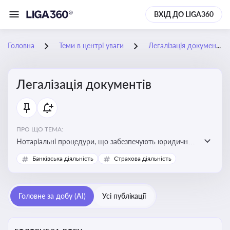
ВХІД ДО LIGA360
Головна
Теми в центрі уваги
Легалізація документів
Легалізація документів
ПРО ЩО ТЕМА:
Нотаріальні процедури, що забезпечують юридичну
чинність документів та їх використання в
Банківська діяльність
Страхова діяльність
правовідносинах, у тому числі за кордоном.
Актуальна інформація дозволяє бізнесу та юристам
правильно оформлювати документи, уникати ризиків
Головне за добу (AI)
Усі публікації
недійсності та забезпечувати їх належне прийняття
органами влади та контрагентами