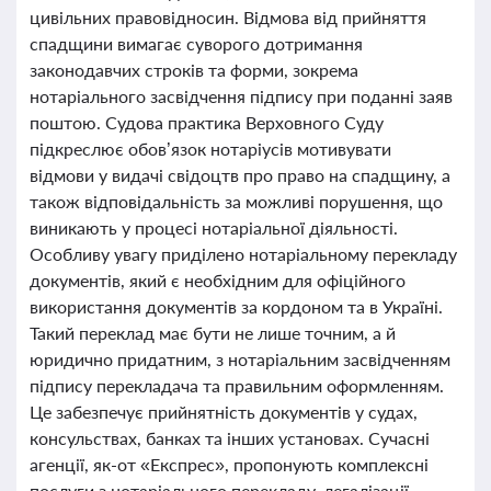
цивільних правовідносин. Відмова від прийняття
спадщини вимагає суворого дотримання
законодавчих строків та форми, зокрема
нотаріального засвідчення підпису при поданні заяв
поштою. Судова практика Верховного Суду
підкреслює обов’язок нотаріусів мотивувати
відмови у видачі свідоцтв про право на спадщину, а
також відповідальність за можливі порушення, що
виникають у процесі нотаріальної діяльності.
Особливу увагу приділено нотаріальному перекладу
документів, який є необхідним для офіційного
використання документів за кордоном та в Україні.
Такий переклад має бути не лише точним, а й
юридично придатним, з нотаріальним засвідченням
підпису перекладача та правильним оформленням.
Це забезпечує прийнятність документів у судах,
консульствах, банках та інших установах. Сучасні
агенції, як-от «Експрес», пропонують комплексні
послуги з нотаріального перекладу, легалізації,