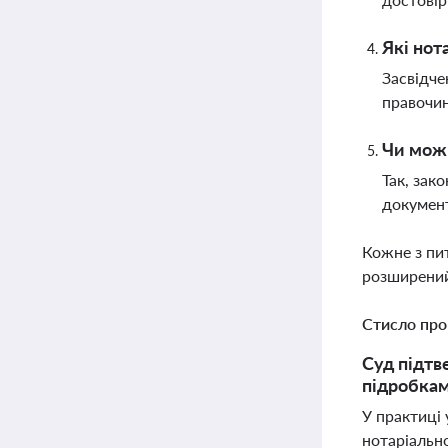
Які нот
Засвідче
правочин
Чи можн
Так, зак
документ
Кожне з пи
розширений
Стисло про
Суд підтв
підробкам
У практиці 
нотаріальн