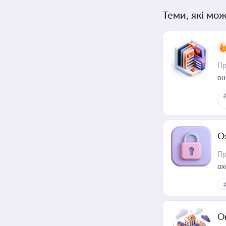
Теми, які мож
Пр
он
О
Пр
ох
О