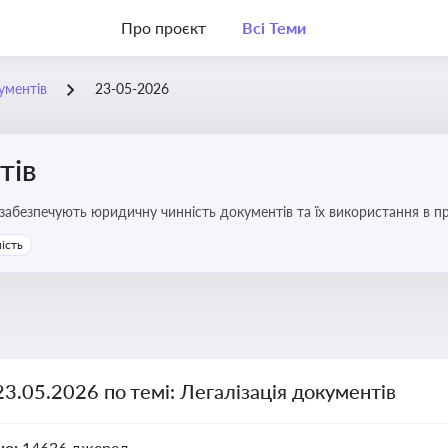
Про проєкт
Всі Теми
ументів
23-05-2026
тів
забезпечують юридичну чинність документів та їх використання в пр
ляє бізнесу та юристам правильно оформлювати документи, уникати 
ість
и влади та контрагентами
23.05.2026 по темі: Легалізація документів
но:
14636 джерел