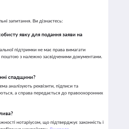
ьні запитання. Ви дізнаєтесь:
обисту явку для подання заяви на
іальної підтримки не має права вимагати
ти поштою з належно засвідченими документами.
енні спадщини?
ма аналізують реквізити, підписи та
няються, а справа передається до правоохоронних
жлива?
вжності нотаріусом, що підтверджує законність і
апобігання шахрайству.
Джерело