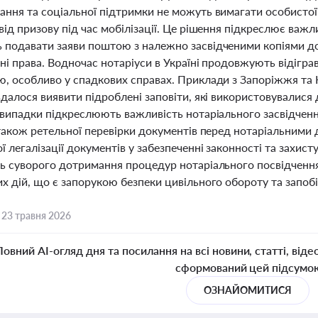
ання та соціальної підтримки не можуть вимагати особистої 
від призову під час мобілізації. Це рішення підкреслює важ
 подавати заяви поштою з належно засвідченими копіями д
хні права. Водночас нотаріуси в Україні продовжують відігра
ю, особливо у спадкових справах. Приклади з Запоріжжя та 
вдалося виявити підроблені заповіти, які використовувалис
 випадки підкреслюють важливість нотаріального засвідченн
 також ретельної перевірки документів перед нотаріальними д
ї легалізації документів у забезпеченні законності та захи
ь суворого дотримання процедур нотаріального посвідчення,
х дій, що є запорукою безпеки цивільного обороту та запобі
,
23 травня 2026
Повний AI-огляд дня та посилання на всі новини, статті, віде
сформований цей підсумо
ОЗНАЙОМИТИСЯ