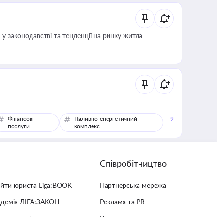
 у законодавстві та тенденції на ринку житла
Фінансові
Паливно-енергетичний
+9
послуги
комплекс
Співробітництво
айти юриста Liga:BOOK
Партнерська мережа
адемія ЛІГА:ЗАКОН
Реклама та PR