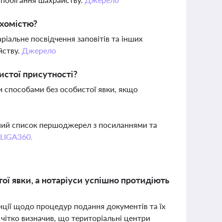
ухомістю?
аріальне посвідчення заповітів та інших
йству.
Джерело
истої присутності?
и способами без особистої явки, якщо
вний список першоджерел з посиланнями та
 LIGA360.
тої явки, а нотаріуси успішно протидіють
енції щодо процедур подання документів та їх
чітко визначив, що територіальні центри