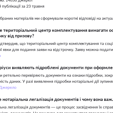
4 публікації за 23 травня
ібраних матеріалів ми сформували короткі відповіді на актуал
 територіальний центр комплектування вимагати ос
чку від призову?
підтвердив, що територіальний центр комплектування та соц
ї явки для подання заяви на відстрочку. Заяву можна пода
о
ріуси виявляють підроблені документи при оформл
и ретельно перевіряють документи на ознаки підробки, зокре
ність даних. У разі виявлення підробки нотаріальні дії зупи
Джерело
 нотаріальна легалізація документів і чому вона ва
ьна легалізація документів — це процес засвідчення їх спра
ність документів. Це важливо для захисту прав громадян і з