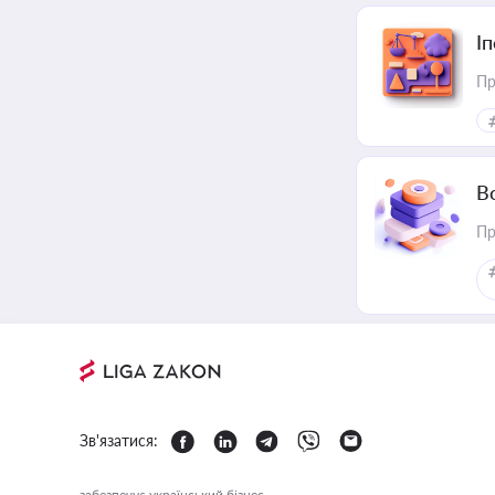
І
Пр
В
Пр
Зв'язатися:
забезпечує український бізнес