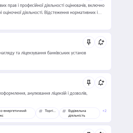
х прав і професійної діяльності оцінювачів, включно
і оціночної діяльності. Відстеження нормативних і
иста або бухгалтера під час оподаткування,
 статусу суб'єктів оціночної діяльності
нагляду та ліцензування банківських установ
оформлення, анулювання ліцензій і дозволів,
о-енергетичний
Торгівля
Будівельна
+2
кс
діяльність