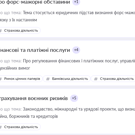
ро форс-мажорні обставини
+1
о що тема:
Тема стосується юридичних підстав визнання форс-мажор
'язку з їх настанням
Страхова діяльність
інансові та платіжні послуги
+4
о що тема:
Про регулювання фінансових і платіжних послуг, управління коштами, приймання платежів та дотримання
цензійних вимог
Ринок цінних паперів
Банківська діяльність
Страхова діяльність
трахування воєнних ризиків
+5
о що тема:
Законодавство, міжнародні та урядові проекти, що визн
йна, боржників та кредиторів
Страхова діяльність