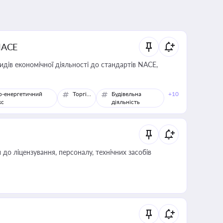
NACE
идів економічної діяльності до стандартів NACE,
о-енергетичний
Торгівля
Будівельна
+10
кс
діяльність
о ліцензування, персоналу, технічних засобів