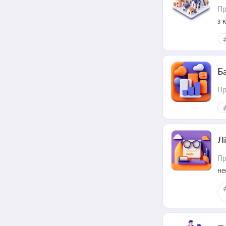
Пр
з 
ме
пр
Ба
Пр
Лі
Пр
не