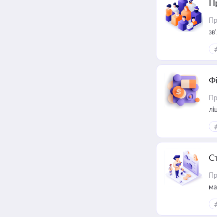
П
Пр
зв
Ф
Пр
лі
С
Пр
ма