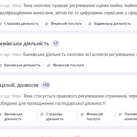
о що тема:
Тема охоплює правове регулювання оцінки майна, майнови
кваліфікаційними вимогами, звітністю та цифровими сервісами у сфер
дійних змін у цій сфері корисне для власника бізнесу, керівника, юр
Страхова діяльність
Фінансові послуги
Будівельна діяльність
иватизації, оренди державного майна, корпоративних угод і перевірки
нківська діяльність
+7
о що тема:
Банківська діяльність охоплює всі аспекти регулювання, 
Банківська діяльність
Фінансові послуги
цензії, дозволи
+10
о що тема:
Тема стосується правового регулювання отримання, пере
обхідних для провадження господарської діяльності
Банківська
Страхова
Фінансові
Паливн
діяльність
діяльність
послуги
компле