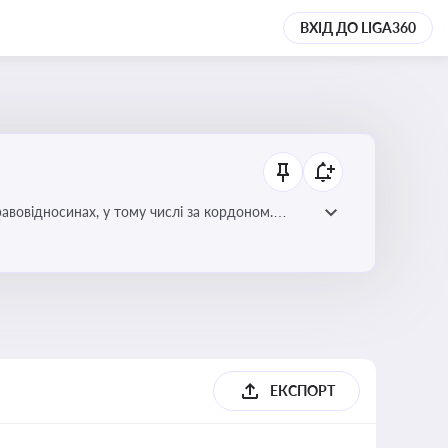
ВХІД ДО LIGA360
авовідносинах, у тому числі за кордоном.
ризиків недійсності та забезпечувати їх
ЕКСПОРТ