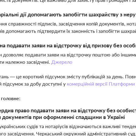
аріальні дії допомагають запобігти шахрайству з нер
ння справжності підписів, засвідчення копій документів, нот
ів допомагають підтвердити їх законність і запобігти шахра
а подавати заяви на відстрочку від призову без особ
он дозволяє подавати заяви на відстрочку поштою або іншим
и належно засвідчені.
Джерело
тань — це короткий підсумок змісту публікацій за день. По
 підсумок за добу доступні у
комерційній версії Платформи
 головне:
ердив право подавати заяви на відстрочку без особис
 документів при оформленні спадщини в Україні
українських судів та нотаріусів відзначаються важливі тенд
ого засвідчення. Черкаський окружний адміністративний суд 