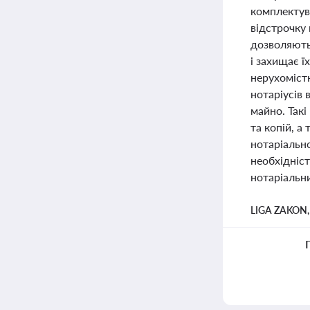
комплектув
відстрочку 
дозволяють
і захищає ї
нерухоміст
нотаріусів 
майно. Такі
та копій, а
нотаріально
необхідніст
нотаріальни
LIGA ZAKON