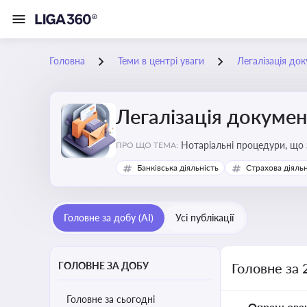
Головна
Теми в центрі уваги
Легалізація док
Легалізація докумен
Нотаріальні процедури, що 
ПРО ЩО ТЕМА:
Актуальна інформація дозво
Банківська діяльність
Страхова діяльн
належне прийняття органам
Головне за добу (AI)
Усі публікації
ГОЛОВНЕ ЗА ДОБУ
Головне за 
Головне за сьогодні
Опрацьова