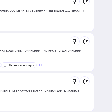
них обставин та звільнення від відповідальності у
Фінансові послуги
+1
ачають та знижують воєнні ризики для власників