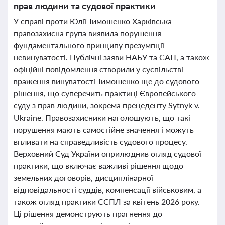
прав людини та судової практики
У справі проти Юлії Тимошенко Харківська
правозахисна група виявила порушення
фундаментального принципу презумпції
невинуватості. Публічні заяви НАБУ та САП, а також
офіційні повідомлення створили у суспільстві
враження винуватості Тимошенко ще до судового
рішення, що суперечить практиці Європейського
суду з прав людини, зокрема прецеденту Sytnyk v.
Ukraine. Правозахисники наголошують, що такі
порушення мають самостійне значення і можуть
впливати на справедливість судового процесу.
Верховний Суд України оприлюднив огляд судової
практики, що включає важливі рішення щодо
земельних договорів, дисциплінарної
відповідальності суддів, компенсації військовим, а
також огляд практики ЄСПЛ за квітень 2026 року.
Ці рішення демонструють прагнення до