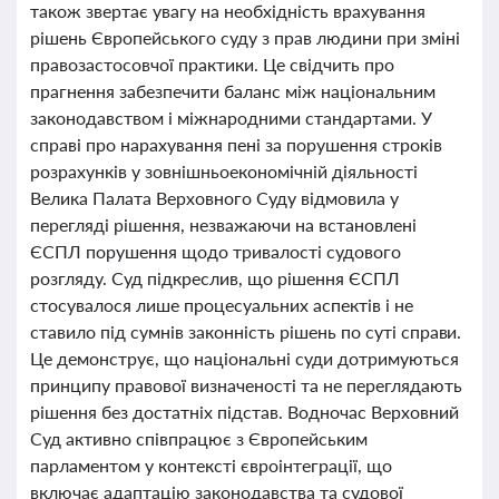
також звертає увагу на необхідність врахування
рішень Європейського суду з прав людини при зміні
правозастосовчої практики. Це свідчить про
прагнення забезпечити баланс між національним
законодавством і міжнародними стандартами. У
справі про нарахування пені за порушення строків
розрахунків у зовнішньоекономічній діяльності
Велика Палата Верховного Суду відмовила у
перегляді рішення, незважаючи на встановлені
ЄСПЛ порушення щодо тривалості судового
розгляду. Суд підкреслив, що рішення ЄСПЛ
стосувалося лише процесуальних аспектів і не
ставило під сумнів законність рішень по суті справи.
Це демонструє, що національні суди дотримуються
принципу правової визначеності та не переглядають
рішення без достатніх підстав. Водночас Верховний
Суд активно співпрацює з Європейським
парламентом у контексті євроінтеграції, що
включає адаптацію законодавства та судової