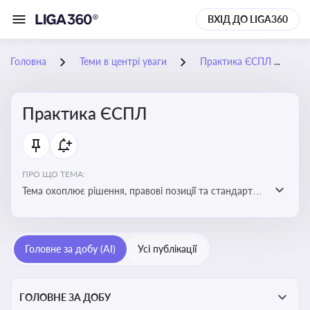
ВХІД ДО LIGA360
Головна
Теми в центрі уваги
Практика ЄСПЛ
0
Практика ЄСПЛ
ПРО ЩО ТЕМА:
Тема охоплює рішення, правові позиції та стандарти
Європейського суду з прав людини, які впливають на
тлумачення прав людини і застосування норм права в
Україні
Головне за добу (AI)
Усі публікації
ГОЛОВНЕ ЗА ДОБУ