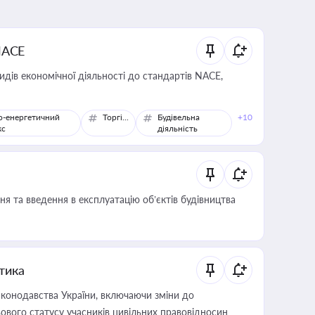
NACE
идів економічної діяльності до стандартів NACE,
о-енергетичний
Торгівля
Будівельна
+10
кс
діяльність
я та введення в експлуатацію об’єктів будівництва
итика
конодавства України, включаючи зміни до
ового статусу учасників цивільних правовідносин