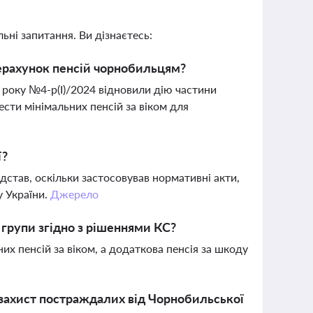
ьні запитання. Ви дізнаєтесь:
ерахунок пенсій чорнобильцям?
24 року №4-р(І)/2024 відновили дію частини
ести мінімальних пенсій за віком для
ї?
дстав, оскільки застосовував нормативні акти,
у України.
Джерело
І групи згідно з рішеннями КС?
их пенсій за віком, а додаткова пенсія за шкоду
 захист постраждалих від Чорнобильської