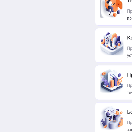
T
Пр
пр
К
Пр
ус
П
Пр
тл
Б
Пр
за