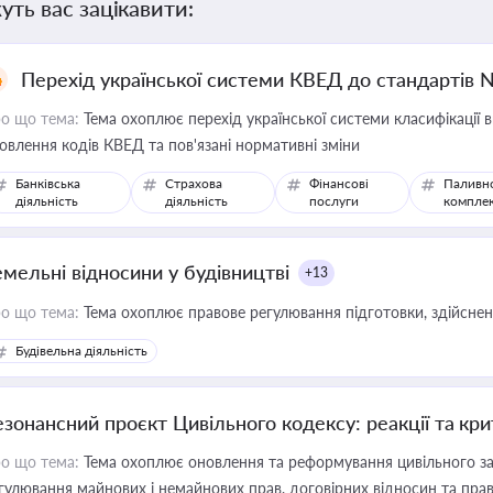
уть вас зацікавити:
Перехід української системи КВЕД до стандартів 
о що тема:
Тема охоплює перехід української системи класифікації в
овлення кодів КВЕД та пов'язані нормативні зміни
Банківська
Страхова
Фінансові
Паливн
діяльність
діяльність
послуги
компле
емельні відносини у будівництві
+13
о що тема:
Тема охоплює правове регулювання підготовки, здійсненн
Будівельна діяльність
езонансний проєкт Цивільного кодексу: реакції та кр
о що тема:
Тема охоплює оновлення та реформування цивільного за
гулювання майнових і немайнових прав, договірних відносин та прав