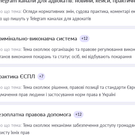
elegram канали для адвокатів: новини, кейси, практич
о що тема:
Огляди нормативних змін, судова практика, коментарі екс
о що пишуть у Telegram каналах для адвокатів
римінально-виконавча система
+12
о що тема:
Тема охоплює організацію та правове регулювання викона
танов виконання покарань та статус осіб, які відбувають покарання
рактика ЄСПЛ
+7
о що тема:
Тема охоплює рішення, правові позиції та стандарти Євр
умачення прав людини і застосування норм права в Україні
езоплатна правова допомога
+12
о що тема:
Тема охоплює механізми забезпечення доступу громадян
хисту їхніх прав