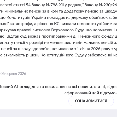
вертої статті 54 Закону №796-XII у редакції Закону №230/96
 мінімальних пенсій за віком та додаткову пенсію за шкоду 
 що Конституція України покладає на державу обов’язок заб
ької катастрофи, а рішення КС визнали неконституційним за
рахував правові висновки Верховного Суду, що нормативні ак
ню. Відтак суд визнав протиправними дії Пенсійного фонду щ
иплату пенсії у розмірі не менше шести мінімальних пенсій за
 пенсії за шкоду здоров’ю, починаючи з 1 січня 2026 року з
є важливість рішень Конституційного Суду у забезпеченні ко
,
06 червня 2026
Повний AI-огляд дня та посилання на всі новини, статті, віде
сформований цей підсумо
ОЗНАЙОМИТИСЯ