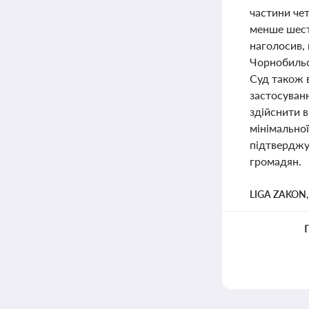
частини чет
менше шести
наголосив,
Чорнобильс
Суд також в
застосуван
здійснити в
мінімальної
підтверджу
громадян.
LIGA ZAKON