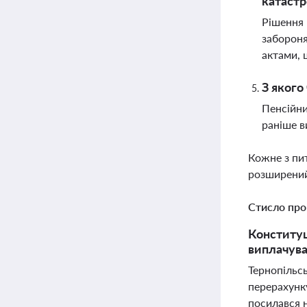
катаст
Рішення 
забороня
актами, 
З якого
Пенсійни
раніше в
Кожне з пи
розширений
Стисло про
Конституц
виплачува
Тернопільс
перерахунку
посилався н