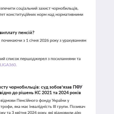
зпечити соціальний захист чорнобильців,
итет конституційних норм над нормативними
 виплату пенсій?
 починаючи з 1 січня 2026 року з урахуванням
вний список першоджерел з посиланнями та
 LIGA360.
исту чорнобильців: суд зобов’язав ПФУ
відно до рішень КС 2021 та 2024 років
 відмови Пенсійного фонду України у
рофи, яка має інвалідність ІІІ групи. Позивач
ку та 3 квітня 2024 року, які відновили дію