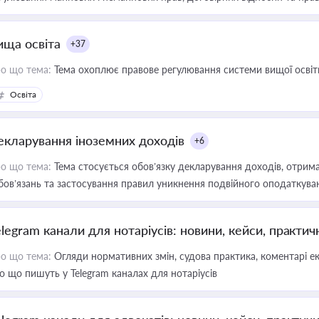
ища освіта
+37
о що тема:
Тема охоплює правове регулювання системи вищої освіти, о
Освіта
екларування іноземних доходів
+6
о що тема:
Тема стосується обов’язку декларування доходів, отрим
бов’язань та застосування правил уникнення подвійного оподаткува
elegram канали для нотаріусів: новини, кейси, практич
о що тема:
Огляди нормативних змін, судова практика, коментарі екс
о що пишуть у Telegram каналах для нотаріусів