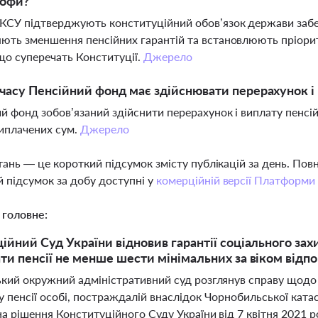
рофи?
КСУ підтверджують конституційний обов’язок держави забе
ють зменшення пенсійних гарантій та встановлюють пріор
що суперечать Конституції.
Джерело
 часу Пенсійний фонд має здійснювати перерахунок і
й фонд зобов’язаний здійснити перерахунок і виплату пенсій
иплачених сум.
Джерело
тань — це короткий підсумок змісту публікацій за день. По
 підсумок за добу доступні у
комерційній версії Платформи
 головне:
ійний Суд України відновив гарантії соціального зах
ти пенсії не менше шести мінімальних за віком відпо
ький окружний адміністративний суд розглянув справу щодо
 пенсії особі, постраждалій внаслідок Чорнобильської катаст
а рішення Конституційного Суду України від 7 квітня 2021 ро