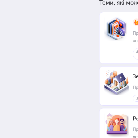
Теми, які мож
Пр
он
З
Пр
Р
Пр
ре