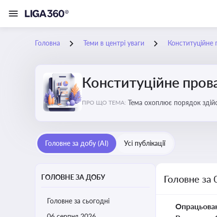
Головна
Теми в центрі уваги
Конституційне
Конституційне про
Тема охоплює порядок здійс
ПРО ЩО ТЕМА:
правових позицій
Головне за добу (AI)
Усі публікації
ГОЛОВНЕ ЗА ДОБУ
Головне за 
Головне за сьогодні
Опрацьова
06 серпня 2026