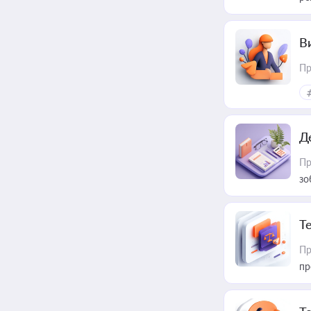
В
Пр
Д
Пр
зо
T
Пр
пр