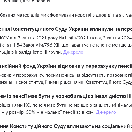
1 публікація за 6 червня
ібраних матеріалів ми сформували короткі відповіді на актуал
ення Конституційного Суду України вплинули на пер
КСУ від 7 квітня 2021 року №1-р(ІІ)/2021 та від 3 квітня 20
ї статті 54 Закону №796-XII, що гарантує пенсію не менше ш
ьців з інвалідністю ІІІ групи.
Джерело
нсійний фонд України відмовив у перерахунку пенсі
овив у перерахунку, посилаючись на відсутність правових пі
 визнані неконституційними рішеннями Конституційного Суд
змір пенсії має бути у чорнобильців з інвалідністю ІІ
 рішеннями КС, пенсія має бути не меншою за шість мінімальн
 – у розмірі 50% мінімальної пенсії за віком.
Джерело
ння Конституційного Суду впливають на соціальний