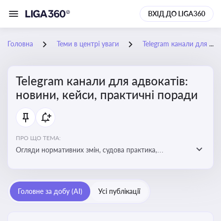
ВХІД ДО LIGA360
Головна
Теми в центрі уваги
Telegram канали для адвокатів: новини, кейси, практичні поради
Telegram канали для адвокатів:
новини, кейси, практичні поради
ПРО ЩО ТЕМА:
Огляди нормативних змін, судова практика,
коментарі експертів, юридичні алгоритми, правові
новини - все, про що пишуть у Telegram каналах для
адвокатів
Головне за добу (AI)
Усі публікації