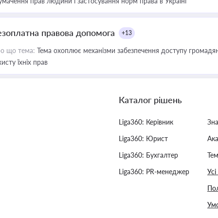
умачення прав людини і застосування норм права в Україні
езоплатна правова допомога
+13
о що тема:
Тема охоплює механізми забезпечення доступу громадян
хисту їхніх прав
Каталог рішень
Liga360: Керівник
Зн
Liga360: Юрист
Ак
Liga360: Бухгалтер
Тем
Liga360: PR-менеджер
Усі
Пол
Умо