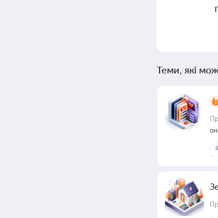
Теми, які мож
Пр
он
З
Пр