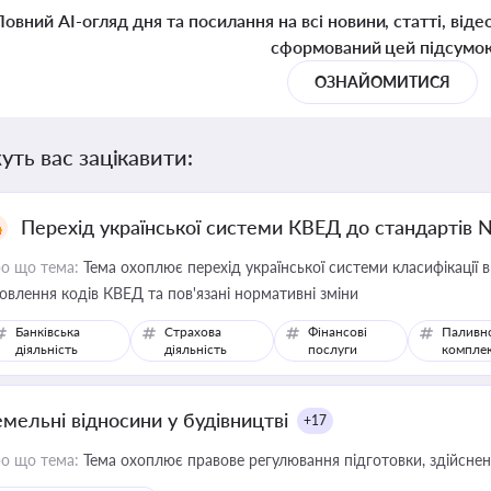
Повний AI-огляд дня та посилання на всі новини, статті, віде
сформований цей підсумо
ОЗНАЙОМИТИСЯ
уть вас зацікавити:
Перехід української системи КВЕД до стандартів 
о що тема:
Тема охоплює перехід української системи класифікації в
овлення кодів КВЕД та пов'язані нормативні зміни
Банківська
Страхова
Фінансові
Паливн
діяльність
діяльність
послуги
компле
емельні відносини у будівництві
+17
о що тема:
Тема охоплює правове регулювання підготовки, здійсненн