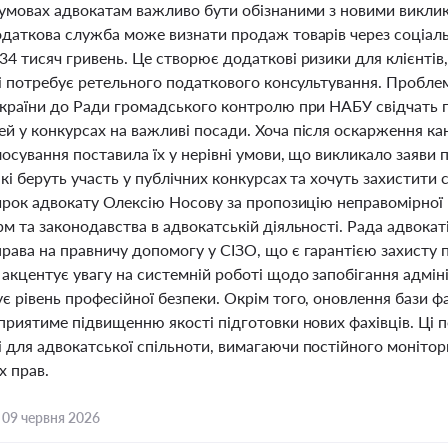
 умовах адвокатам важливо бути обізнаними з новими виклик
одаткова служба може визнати продаж товарів через соціальн
4 тисяч гривень. Це створює додаткові ризики для клієнтів
 і потребує ретельного податкового консультування. Проблем
України до Ради громадського контролю при НАБУ свідчать п
й у конкурсах на важливі посади. Хоча після оскарження ка
осування поставила їх у нерівні умови, що викликало заяви
які беруть участь у публічних конкурсах та хочуть захистит
вирок адвокату Олексію Носову за пропозицію неправомірно
м та законодавства в адвокатській діяльності. Рада адвока
рава на правничу допомогу у СІЗО, що є гарантією захисту 
 акцентує увагу на системній роботі щодо запобігання адмі
 рівень професійної безпеки. Окрім того, оновлення бази фа
приятиме підвищенню якості підготовки нових фахівців. Ці п
для адвокатської спільноти, вимагаючи постійного моніторин
х прав.
,
09 червня 2026