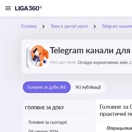
Головна
Теми в центрі уваги
Telegram канали
Telegram канали для
Огляди нормативних змін, с
ПРО ЩО ТЕМА:
для адвокатів
Головне за добу (AI)
Усі публікації
Головне за 
ГОЛОВНЕ ЗА ДОБУ
практичні 
Головне за сьогодні
Опрацьова
04 серпня 2026