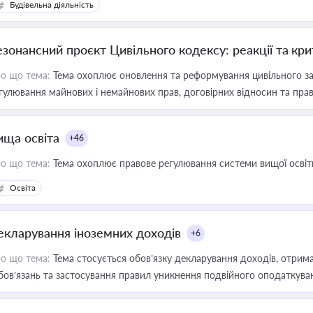
Будівельна діяльність
езонансний проєкт Цивільного кодексу: реакції та кр
о що тема:
Тема охоплює оновлення та реформування цивільного за
гулювання майнових і немайнових прав, договірних відносин та прав
ища освіта
+46
о що тема:
Тема охоплює правове регулювання системи вищої освіти, о
Освіта
екларування іноземних доходів
+6
о що тема:
Тема стосується обов’язку декларування доходів, отрим
бов’язань та застосування правил уникнення подвійного оподаткува