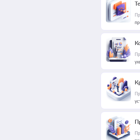
T
Пр
пр
К
Пр
ух
К
Пр
ус
П
Пр