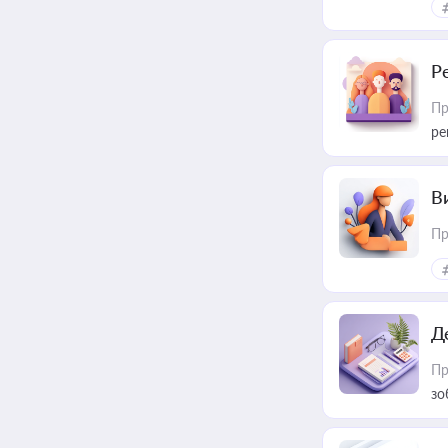
Р
Пр
ре
В
Пр
Д
Пр
зо