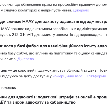
лосила, що обмеження права на професійну правничу допомо
 у слідчих ізоляторах є неприпустимими.
Джерело
оди вживає НААУ для захисту адвокатів від адмініст
НААУ працює над системним запобіганням адміністративним
овує ст. 212-3 КпАП для захисту адвокатів від перешкоджанн
илося у базі фабул для кваліфікаційного іспиту адво
ила базу фабул, що вплине на підготовку та оцінку кандидат
и іспитів.
Джерело
тань — це короткий підсумок змісту публікацій за день. По
 підсумок за добу доступні у
комерційній версії Платформи
 головне:
ики для адвокатів: податкові штрафи за онлайн-про
БУ та вирок адвокату за хабарництво