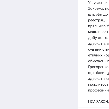
У сучасних
Зокрема, п
штрафи до 3
реєстрації,
правників 
можливосте
добу до гол
адвокатів, 
суд виніс 
етичних нор
обмежень п
Григоренко
що підвищує
адвокатів с
можливості 
професійни
LIGA ZAKON