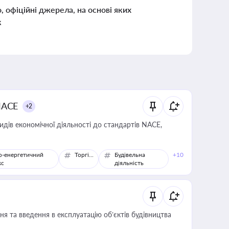
о, офіційні джерела, на основі яких
к
NACE
+2
идів економічної діяльності до стандартів NACE,
о-енергетичний
Торгівля
Будівельна
+10
кс
діяльність
я та введення в експлуатацію об’єктів будівництва