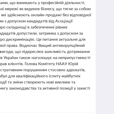
ами, що виникають у професійній діяльності.
і мережі як ведення бізнесу, що тягне за собою
, які здійснюють онлайн-продажі без відповідної
и з допуском кандидатів від Асоціації
ро складнощі в забезпеченні рівних
ндидатів допустили, затримка з допуском за
 про дискримінацію. Це питання актуальне для
и свої права. Водночас Вищий антикорупційний
ї вигоди, що підкреслює важливість дотримання
тів України також наголошує на неприпустимості
прав клієнтів. Голова Комітету НААУ Юрій
ністративним порушенням стосовно адвокатів,
бул для кваліфікаційного іспиту майбутніх
одії та зміни створюють нові виклики та
гу законодавства та активної позиції у захисті