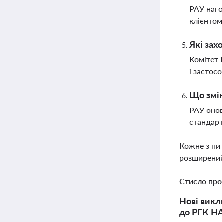
РАУ наго
клієнтом
Які зах
Комітет 
і застос
Що змін
РАУ онов
стандарт
Кожне з пи
розширений
Стисло про
Нові викл
до РГК НА