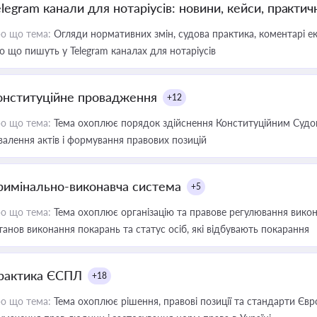
elegram канали для нотаріусів: новини, кейси, практич
о що тема:
Огляди нормативних змін, судова практика, коментарі екс
о що пишуть у Telegram каналах для нотаріусів
онституційне провадження
+12
о що тема:
Тема охоплює порядок здійснення Конституційним Судом
валення актів і формування правових позицій
римінально-виконавча система
+5
о що тема:
Тема охоплює організацію та правове регулювання викона
танов виконання покарань та статус осіб, які відбувають покарання
рактика ЄСПЛ
+18
о що тема:
Тема охоплює рішення, правові позиції та стандарти Євр