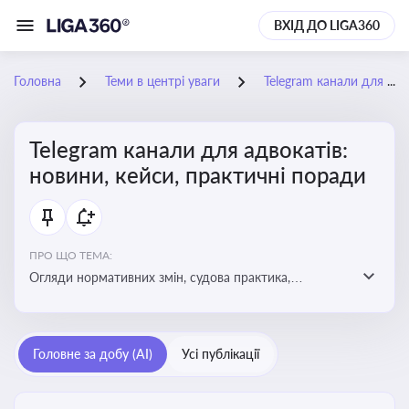
ВХІД ДО LIGA360
Головна
Теми в центрі уваги
Telegram канали для адвокатів: новини, кейси, практичні поради
Telegram канали для адвокатів:
новини, кейси, практичні поради
ПРО ЩО ТЕМА:
Огляди нормативних змін, судова практика,
коментарі експертів, юридичні алгоритми, правові
новини - все, про що пишуть у Telegram каналах для
адвокатів
Головне за добу (AI)
Усі публікації