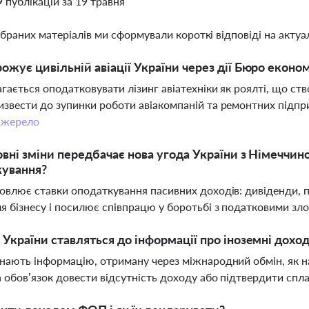
9 публікацій за 19 травня
ібраних матеріалів ми сформували короткі відповіді на актуал
ожує цивільній авіації України через дії Бюро еконо
гається оподатковувати лізинг авіатехніки як роялті, що с
звести до зупинки роботи авіакомпаній та ремонтних підпр
жерело
овні зміни передбачає нова угода України з Німеччи
кування?
овлює ставки оподаткування пасивних доходів: дивіденди, п
я бізнесу і посилює співпрацю у боротьбі з податковими з
 України ставляться до інформації про іноземні дохо
нають інформацію, отриману через міжнародний обмін, як н
 обов’язок довести відсутність доходу або підтвердити спл