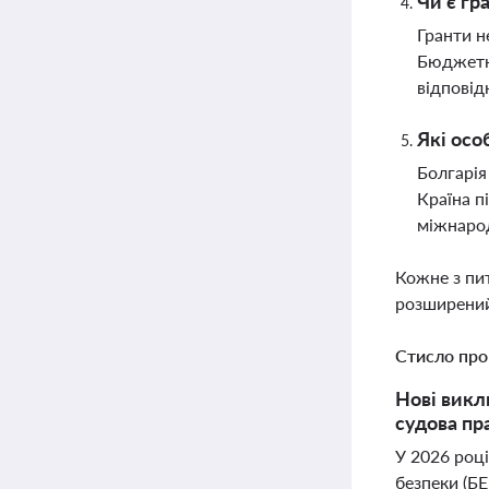
Чи є гр
Гранти н
Бюджетні
відповід
Які осо
Болгарія
Країна п
міжнарод
Кожне з пи
розширений
Стисло про
Нові викл
судова пр
У 2026 році
безпеки (БЕ