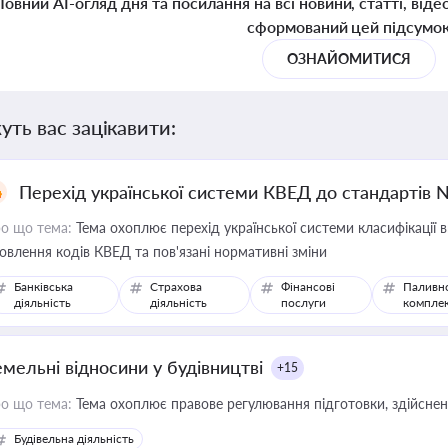
Повний AI-огляд дня та посилання на всі новини, статті, віде
сформований цей підсумо
ОЗНАЙОМИТИСЯ
уть вас зацікавити:
Перехід української системи КВЕД до стандартів 
о що тема:
Тема охоплює перехід української системи класифікації в
овлення кодів КВЕД та пов'язані нормативні зміни
Банківська
Страхова
Фінансові
Паливн
діяльність
діяльність
послуги
компле
емельні відносини у будівництві
+15
о що тема:
Тема охоплює правове регулювання підготовки, здійсненн
Будівельна діяльність