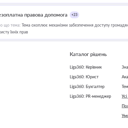
езоплатна правова допомога
+23
о що тема:
Тема охоплює механізми забезпечення доступу громадян
хисту їхніх прав
Каталог рішень
Liga360: Керівник
Зн
Liga360: Юрист
Ак
Liga360: Бухгалтер
Тем
Liga360: PR-менеджер
Усі
Пол
Умо