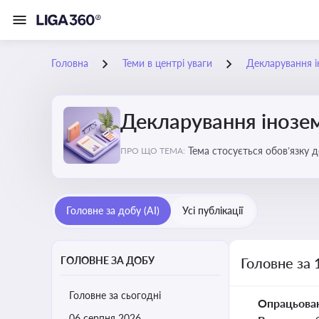
Головна
Теми в центрі уваги
Декларування і
Декларування інозе
Тема стосується обов’язку 
ПРО ЩО ТЕМА:
уникнення подвійного опод
Головне за добу (AI)
Усі публікації
ГОЛОВНЕ ЗА ДОБУ
Головне за 
Головне за сьогодні
Опрацьова
06 серпня 2026