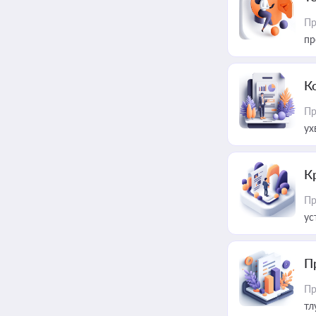
Пр
пр
К
Пр
ух
К
Пр
ус
П
Пр
тл