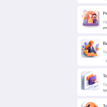
Р
Пр
ре
В
Пр
T
Пр
пр
T