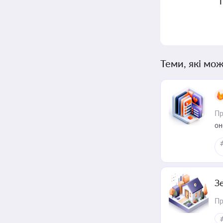
Теми, які мож
Пр
он
З
Пр