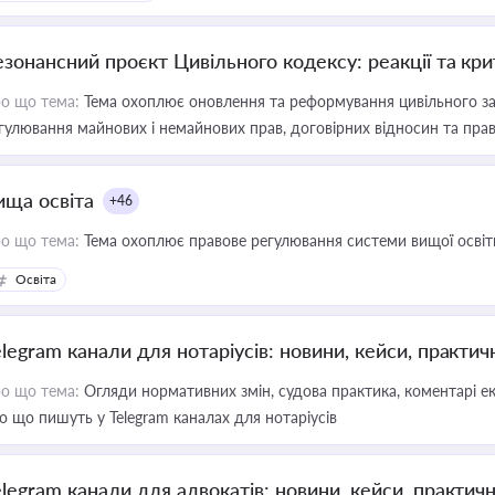
езонансний проєкт Цивільного кодексу: реакції та кр
о що тема:
Тема охоплює оновлення та реформування цивільного за
гулювання майнових і немайнових прав, договірних відносин та прав
ища освіта
+46
о що тема:
Тема охоплює правове регулювання системи вищої освіти, о
Освіта
elegram канали для нотаріусів: новини, кейси, практич
о що тема:
Огляди нормативних змін, судова практика, коментарі екс
о що пишуть у Telegram каналах для нотаріусів
elegram канали для адвокатів: новини, кейси, практич