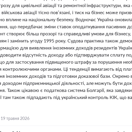
розу для цивільної авіації та ремонтної інфраструктури, як
 військова авіації тісно пов’язані, і тиск на бізнес може приз
но вплине на національну безпеку. Водночас Україна оновил
ня, що передбачає зміни ставок оподаткування пасивних дохо
нт створює більш прозорі та справедливі умови для бізнесу
ям і замінить угоду 1995 року. Судова практика також дем
ормацією для виявлення іноземних доходів резидентів Украї
і доводити відсутність доходу або підтверджувати сплату п
 що для застосування підвищеного штрафу за порушення нео
я контролюючими органами. Ці тенденції вимагають від плат
ня іноземних доходів та підготовки доказової бази. Окремо
 доходом підприємницької діяльності, але можуть бути дохо
я. Також цікавою є податкова система Болгарії, яка завдяки
ії там також підпадають під український контроль КІК, що 
,
19 травня 2026