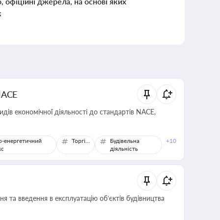
о, офіційні джерела, на основі яких
к
NACE
идів економічної діяльності до стандартів NACE,
о-енергетичний
Торгівля
Будівельна
+10
кс
діяльність
я та введення в експлуатацію об’єктів будівництва