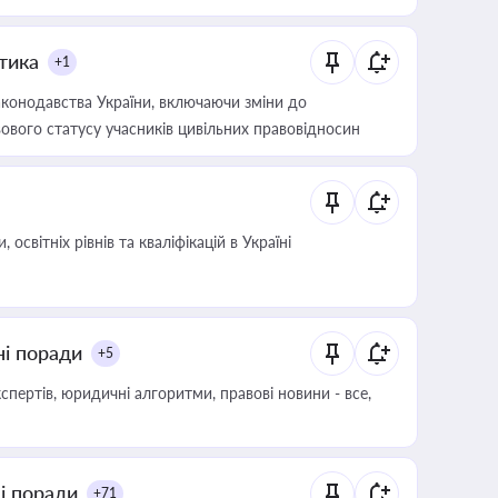
итика
+1
конодавства України, включаючи зміни до
ового статусу учасників цивільних правовідносин
світніх рівнів та кваліфікацій в Україні
ні поради
+5
пертів, юридичні алгоритми, правові новини - все,
ні поради
+71