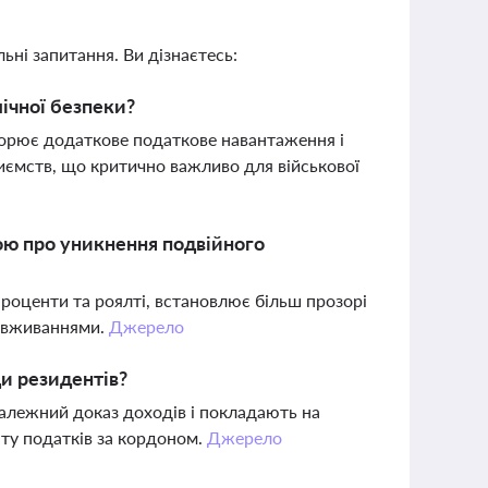
ьні запитання. Ви дізнаєтесь:
мічної безпеки?
творює додаткове податкове навантаження і
иємств, що критично важливо для військової
ною про уникнення подвійного
роценти та роялті, встановлює більш прозорі
ловживаннями.
Джерело
ди резидентів?
алежний доказ доходів і покладають на
ату податків за кордоном.
Джерело