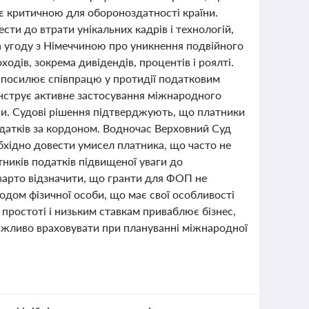
а є критичною для обороноздатності країни.
вести до втрати унікальних кадрів і технологій,
а угоду з Німеччиною про уникнення подвійного
дів, зокрема дивідендів, процентів і роялті.
, посилює співпрацю у протидії податковим
онструє активне застосування міжнародного
ни. Судові рішення підтверджують, що платники
одатків за кордоном. Водночас Верховний Суд
бхідно довести умисел платника, що часто не
ників податків підвищеної уваги до
 варто відзначити, що гранти для ФОП не
дом фізичної особи, що має свої особливості
 простоті і низьким ставкам приваблює бізнес,
важливо враховувати при плануванні міжнародної