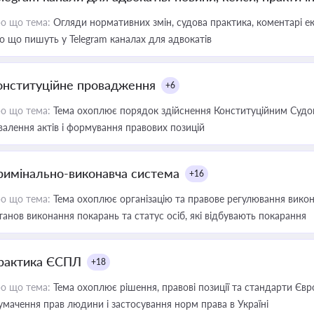
о що тема:
Огляди нормативних змін, судова практика, коментарі екс
о що пишуть у Telegram каналах для адвокатів
онституційне провадження
+6
о що тема:
Тема охоплює порядок здійснення Конституційним Судом
валення актів і формування правових позицій
римінально-виконавча система
+16
о що тема:
Тема охоплює організацію та правове регулювання викона
танов виконання покарань та статус осіб, які відбувають покарання
рактика ЄСПЛ
+18
о що тема:
Тема охоплює рішення, правові позиції та стандарти Євр
умачення прав людини і застосування норм права в Україні