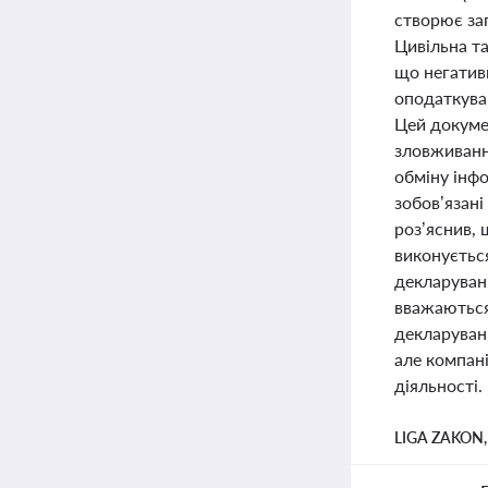
створює заг
Цивільна та
що негатив
оподаткуван
Цей докуме
зловживанн
обміну інф
зобов’язан
роз’яснив,
виконуєтьс
декларуван
вважаються
декларуванн
але компан
діяльності.
LIGA ZAKON