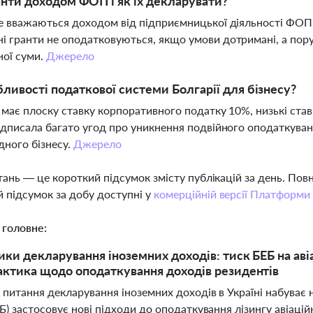
анти доходом ФОП і як їх декларувати?
е вважаються доходом від підприємницької діяльності ФОП,
 гранти не оподатковуються, якщо умови дотримані, а пор
ної суми.
Джерело
бливості податкової системи Болгарії для бізнесу?
 має плоску ставку корпоративного податку 10%, низькі ста
ідписала багато угод про уникнення подвійного оподаткуван
ного бізнесу.
Джерело
тань — це короткий підсумок змісту публікацій за день. По
 підсумок за добу доступні у
комерційній версії Платформи
 головне:
ики декларування іноземних доходів: тиск БЕБ на аві
актика щодо оподаткування доходів резидентів
 питання декларування іноземних доходів в Україні набуває н
Б) застосовує нові підходи до оподаткування лізингу авіацій