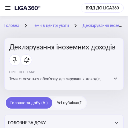
ВХІД ДО LIGA360
Головна
Теми в центрі уваги
Декларування іноземних доходів
Декларування іноземних доходів
ПРО ЩО ТЕМА:
Тема стосується обов’язку декларування доходів,
отриманих з іноземних джерел, визначення
податкових зобов’язань та застосування правил
уникнення подвійного оподаткування
Головне за добу (AI)
Усі публікації
ГОЛОВНЕ ЗА ДОБУ