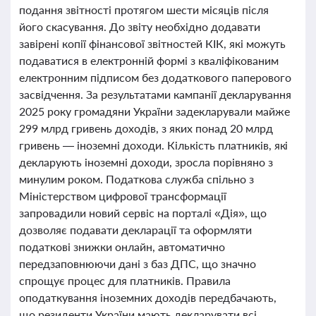
подання звітності протягом шести місяців після
його скасування. До звіту необхідно додавати
завірені копії фінансової звітностей КІК, які можуть
подаватися в електронній формі з кваліфікованим
електронним підписом без додаткового паперового
засвідчення. За результатами кампанії декларування
2025 року громадяни України задекларували майже
299 млрд гривень доходів, з яких понад 20 млрд
гривень — іноземні доходи. Кількість платників, які
декларують іноземні доходи, зросла порівняно з
минулим роком. Податкова служба спільно з
Міністерством цифрової трансформації
запровадили новий сервіс на порталі «Дія», що
дозволяє подавати декларації та оформляти
податкові знижки онлайн, автоматично
передзаповнюючи дані з баз ДПС, що значно
спрощує процес для платників. Правила
оподаткування іноземних доходів передбачають,
що резиденти України мають декларувати всі