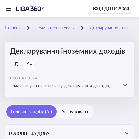
ВХІД ДО LIGA360
Головна
Теми в центрі уваги
Декларування іноземних доходів
Декларування іноземних доходів
ПРО ЩО ТЕМА:
Тема стосується обов’язку декларування доходів,
отриманих з іноземних джерел, визначення
податкових зобов’язань та застосування правил
уникнення подвійного оподаткування
Головне за добу (AI)
Усі публікації
ГОЛОВНЕ ЗА ДОБУ