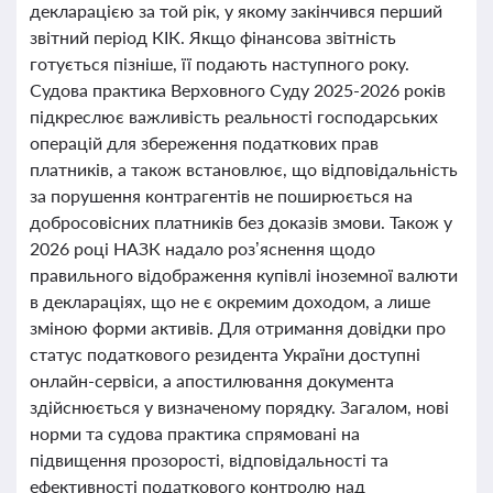
декларацією за той рік, у якому закінчився перший
звітний період КІК. Якщо фінансова звітність
готується пізніше, її подають наступного року.
Судова практика Верховного Суду 2025-2026 років
підкреслює важливість реальності господарських
операцій для збереження податкових прав
платників, а також встановлює, що відповідальність
за порушення контрагентів не поширюється на
добросовісних платників без доказів змови. Також у
2026 році НАЗК надало роз’яснення щодо
правильного відображення купівлі іноземної валюти
в деклараціях, що не є окремим доходом, а лише
зміною форми активів. Для отримання довідки про
статус податкового резидента України доступні
онлайн-сервіси, а апостилювання документа
здійснюється у визначеному порядку. Загалом, нові
норми та судова практика спрямовані на
підвищення прозорості, відповідальності та
ефективності податкового контролю над