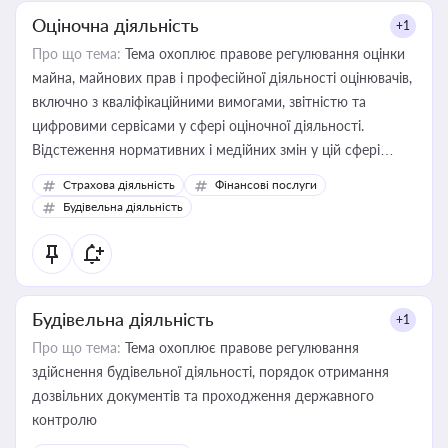
Оціночна діяльність
+1
Про що тема:
Тема охоплює правове регулювання оцінки
майна, майнових прав і професійної діяльності оцінювачів,
включно з кваліфікаційними вимогами, звітністю та
цифровими сервісами у сфері оціночної діяльності.
Відстеження нормативних і медійних змін у цій сфері
корисне для власника бізнесу, керівника, юриста або
Страхова діяльність
Фінансові послуги
бухгалтера під час оподаткування, приватизації, оренди
Будівельна діяльність
державного майна, корпоративних угод і перевірки
статусу суб'єктів оціночної діяльності
Будівельна діяльність
+1
Про що тема:
Тема охоплює правове регулювання
здійснення будівельної діяльності, порядок отримання
дозвільних документів та проходження державного
контролю