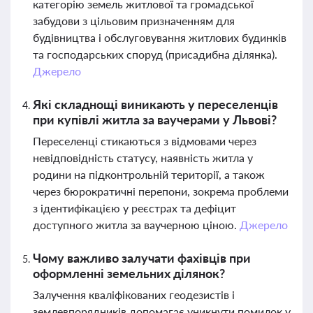
категорію земель житлової та громадської
забудови з цільовим призначенням для
будівництва і обслуговування житлових будинків
та господарських споруд (присадибна ділянка).
Джерело
Які складнощі виникають у переселенців
при купівлі житла за ваучерами у Львові?
Переселенці стикаються з відмовами через
невідповідність статусу, наявність житла у
родини на підконтрольній території, а також
через бюрократичні перепони, зокрема проблеми
з ідентифікацією у реєстрах та дефіцит
доступного житла за ваучерною ціною.
Джерело
Чому важливо залучати фахівців при
оформленні земельних ділянок?
Залучення кваліфікованих геодезистів і
землевпорядників допомагає уникнути помилок у