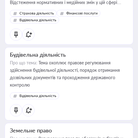
Відстеження нормативних і медійних змін у цій сфері
корисне для власника бізнесу, керівника, юриста або
Страхова діяльність
Фінансові послуги
бухгалтера під час оподаткування, приватизації, оренди
Будівельна діяльність
державного майна, корпоративних угод і перевірки
статусу суб'єктів оціночної діяльності
Будівельна діяльність
Про що тема:
Тема охоплює правове регулювання
здійснення будівельної діяльності, порядок отримання
дозвільних документів та проходження державного
контролю
Будівельна діяльність
Земельне право