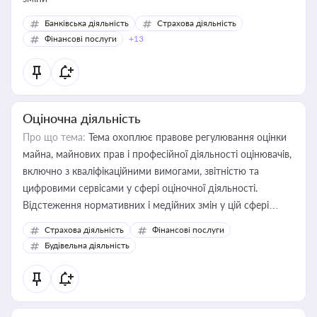
Банківська діяльність
Страхова діяльність
Фінансові послуги
+13
Оціночна діяльність
Про що тема:
Тема охоплює правове регулювання оцінки
майна, майнових прав і професійної діяльності оцінювачів,
включно з кваліфікаційними вимогами, звітністю та
цифровими сервісами у сфері оціночної діяльності.
Відстеження нормативних і медійних змін у цій сфері
корисне для власника бізнесу, керівника, юриста або
Страхова діяльність
Фінансові послуги
бухгалтера під час оподаткування, приватизації, оренди
Будівельна діяльність
державного майна, корпоративних угод і перевірки
статусу суб'єктів оціночної діяльності