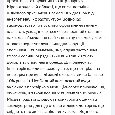
проєкти, як-от будівництво вітропарку у
Кіровоградській області, що вимагає зміни
цільового призначення земельних ділянок під
енергетичну інфраструктуру. Водночас
законодавство та практика оформлення землі у
власність ускладнюються через воєнний стан, що
накладає обмеження на безоплатну передачу землі,
а також через численні випадки корупції,
зловживань та вимагань, як у справі заступника
голови селищної ради, який вимагав 20 тисяч
доларів за сприяння в оренді. Для бізнесу та
інвесторів важливо враховувати, що нотаріальна
перевірка при купівлі землі охоплює лише близько
10% ризиків. Необхідний комплексний аудит,
включно з перевіркою меж, цільового призначення,
обмежень, а також воєнних та комплаєнс-ризиків.
Місцеві ради оголошують конкурси з оцінки та
землеустрою для підготовки ділянок до торгів, що
свідчить про активізацію ринку землі. Водночас