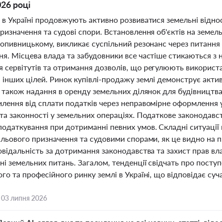
026 році
і в Україні продовжують активно розвиватися земельні відн
ризначення та судові спори. Встановлення об'єктів на земел
ропивницькому, викликає суспільний резонанс через питання 
ня. Місцева влада та забудовники все частіше стикаються з
 сервітутів та отримання дозволів, що регулюють використ
 інших цілей. Ринок купівлі-продажу землі демонструє актив
а також надання в оренду земельних ділянок для будівництва
илення від сплати податків через неправомірне оформлення 
та законності у земельних операціях. Податкове законодавс
одаткування при дотриманні певних умов. Складні ситуації в
ільового призначення та судовими спорами, як це видно на пр
овідальність за дотримання законодавства та захист прав в
ні земельних питань. Загалом, тенденції свідчать про посту
го та професійного ринку землі в Україні, що відповідає с
,
03 липня 2026