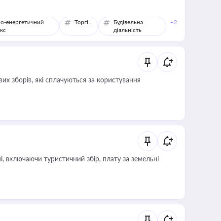
о-енергетичний
Торгівля
Будівельна
+2
кс
діяльність
их зборів, які сплачуються за користування
, включаючи туристичний збір, плату за земельні