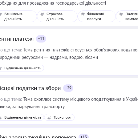
обхідних для провадження господарської діяльності
Банківська
Страхова
Фінансові
Паливн
діяльність
діяльність
послуги
компле
ентні платежі
+11
о що тема:
Тема рентних платежів стосується обов’язкових податков
иродними ресурсами — надрами, водою, лісами
Будівельна діяльність
ісцеві податки та збори
+29
о що тема:
Тема охоплює систему місцевого оподаткування в Україні
ділянки, за паркування транспорту
Будівельна діяльність
Транспорт
іжнародна технічна допомога
+15