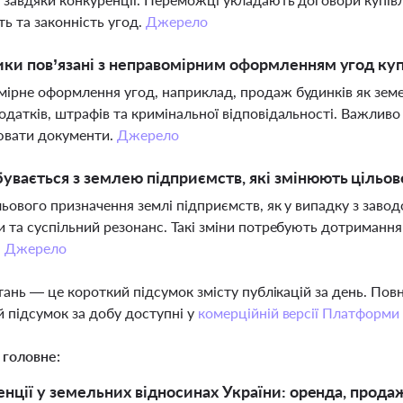
ть та законність угод.
Джерело
ики пов’язані з неправомірним оформленням угод ку
ірне оформлення угод, наприклад, продаж будинків як земе
одатків, штрафів та кримінальної відповідальності. Важлив
вати документи.
Джерело
увається з землею підприємств, які змінюють цільов
льового призначення землі підприємств, як у випадку з заво
и та суспільний резонанс. Такі зміни потребують дотримання
.
Джерело
тань — це короткий підсумок змісту публікацій за день. По
 підсумок за добу доступні у
комерційній версії Платформи
 головне:
енції у земельних відносинах України: оренда, продаж