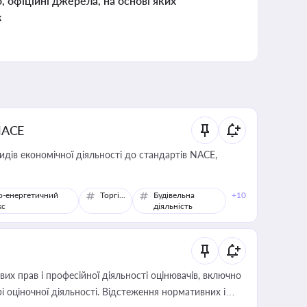
о, офіційні джерела, на основі яких
к
NACE
идів економічної діяльності до стандартів NACE,
о-енергетичний
Торгівля
Будівельна
+10
кс
діяльність
х прав і професійної діяльності оцінювачів, включно
і оціночної діяльності. Відстеження нормативних і