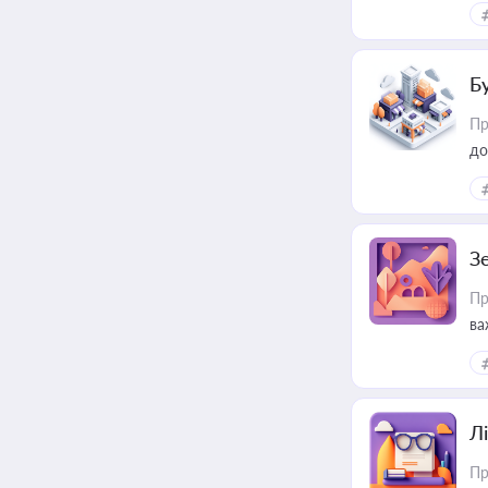
ме
пр
Б
Пр
до
З
Пр
ва
ре
Лі
Пр