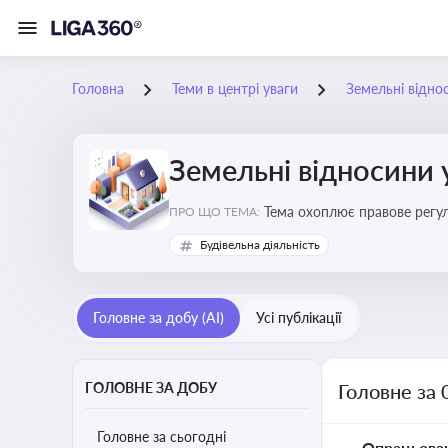
Головна
Теми в центрі уваги
Земельні віднос
Земельні відносини 
Тема охоплює правове регул
ПРО ЩО ТЕМА:
Будівельна діяльність
Головне за добу (AI)
Усі публікації
ГОЛОВНЕ ЗА ДОБУ
Головне за 
Головне за сьогодні
Опрацьова