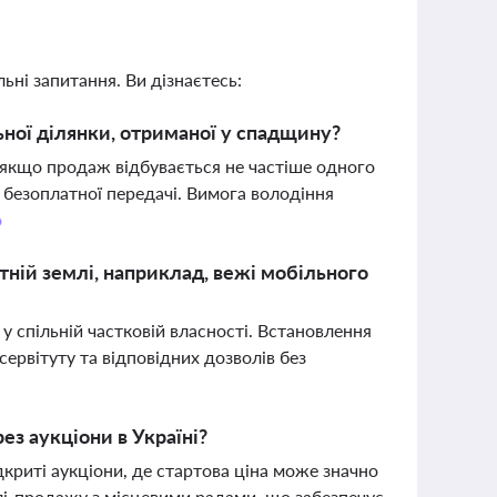
ьні запитання. Ви дізнаєтесь:
ьної ділянки, отриманої у спадщину?
 якщо продаж відбувається не частіше одного
 безоплатної передачі. Вимога володіння
о
атній землі, наприклад, вежі мобільного
 у спільній частковій власності. Встановлення
 сервітуту та відповідних дозволів без
ез аукціони в Україні?
криті аукціони, де стартова ціна може значно
лі-продажу з місцевими радами, що забезпечує