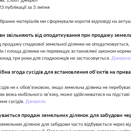
23 публікації за 3 липня
ібраних матеріалів ми сформували короткі відповіді на актуал
ви звільняють від оподаткування при продажу земел
д продажу спадкової земельної ділянки не оподатковується,
рік і площа ділянки не перевищує встановлені законом норми
онад три роки для спадкоємців не застосовується.
Джерел
ібна згода сусідів для встановлення об'єктів на прив
?
сідів не є обов’язковою, якщо земельна ділянка не перебуває
, як вежа мобільного зв’язку, може здійснюватися на підставі
ня сусідів.
Джерело
увається продаж земельних ділянок для забудови чер
емельних ділянок для забудови часто відбувається через від
 завдяки конкуренції. Переможці укладають договори купів