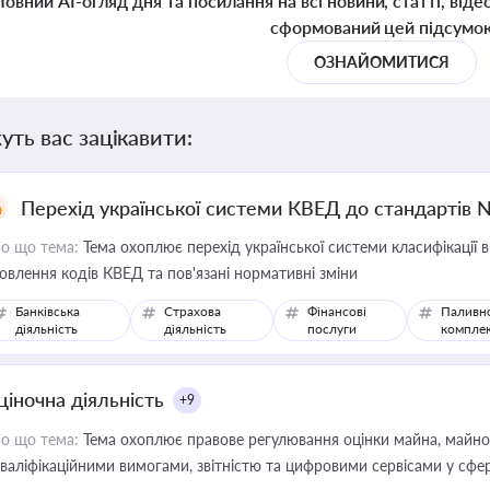
Повний AI-огляд дня та посилання на всі новини, статті, віде
сформований цей підсумо
ОЗНАЙОМИТИСЯ
уть вас зацікавити:
Перехід української системи КВЕД до стандартів 
о що тема:
Тема охоплює перехід української системи класифікації в
овлення кодів КВЕД та пов'язані нормативні зміни
Банківська
Страхова
Фінансові
Паливн
діяльність
діяльність
послуги
компле
ціночна діяльність
+9
о що тема:
Тема охоплює правове регулювання оцінки майна, майнови
кваліфікаційними вимогами, звітністю та цифровими сервісами у сфер