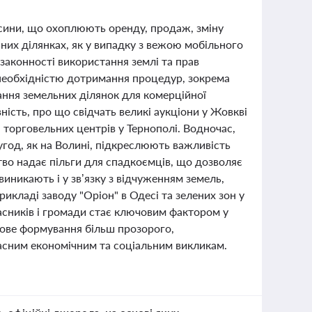
осини, що охоплюють оренду, продаж, зміну
ьних ділянках, як у випадку з вежою мобільного
законності використання землі та прав
 необхідністю дотримання процедур, зокрема
ання земельних ділянок для комерційної
ність, про що свідчать великі аукціони у Жовкві
 торговельних центрів у Тернополі. Водночас,
угод, як на Волині, підкреслюють важливість
тво надає пільги для спадкоємців, що дозволяє
иникають і у зв’язку з відчуженням земель,
икладі заводу "Оріон" в Одесі та зелених зон у
ласників і громади стає ключовим фактором у
пове формування більш прозорого,
учасним економічним та соціальним викликам.