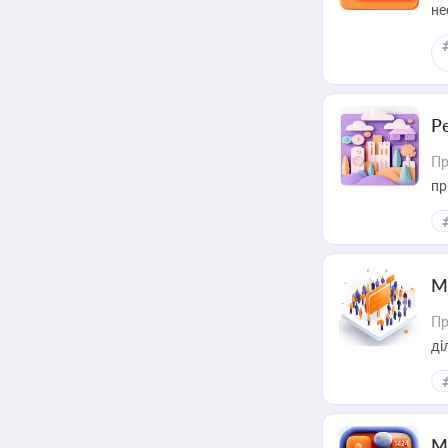
не
Р
Пр
пр
М
Пр
М