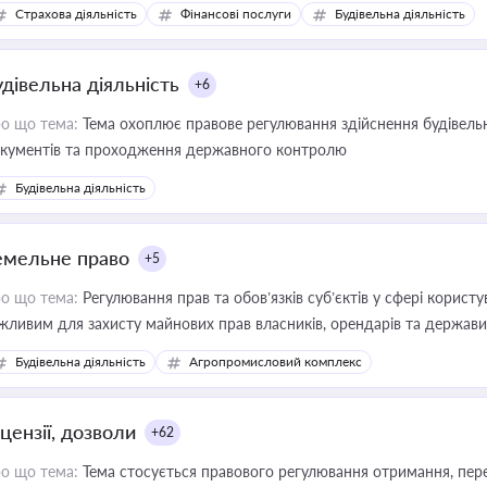
дійних змін у цій сфері корисне для власника бізнесу, керівника, юр
Страхова діяльність
Фінансові послуги
Будівельна діяльність
иватизації, оренди державного майна, корпоративних угод і перевірки
удівельна діяльність
+6
о що тема:
Тема охоплює правове регулювання здійснення будівельн
кументів та проходження державного контролю
Будівельна діяльність
емельне право
+5
о що тема:
Регулювання прав та обов’язків суб’єктів у сфері корист
жливим для захисту майнових прав власників, орендарів та держави
сурсами
Будівельна діяльність
Агропромисловий комплекс
цензії, дозволи
+62
о що тема:
Тема стосується правового регулювання отримання, пере