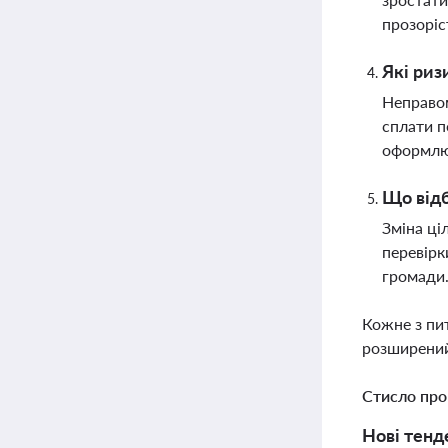
прозоріс
Які риз
Неправом
сплати п
оформлю
Що відб
Зміна ці
перевірк
громади
Кожне з пи
розширений
Стисло про
Нові тенд