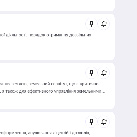
иста або бухгалтера під час оподаткування,
 статусу суб'єктів оціночної діяльності
ої діяльності, порядок отримання дозвільних
ування землею, земельний сервітут, що є критично
, а також для ефективного управління земельними
оформлення, анулювання ліцензій і дозволів,