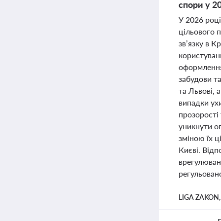
спори у 2
У 2026 роц
цільового п
зв’язку в К
користуван
оформлення
забудови та
та Львові, 
випадки ух
прозорості 
уникнути оп
зміною їх ц
Києві. Відп
врегулюван
регульовано
LIGA ZAKON