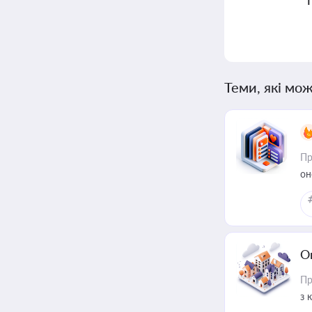
Теми, які мож
Пр
он
О
Пр
з 