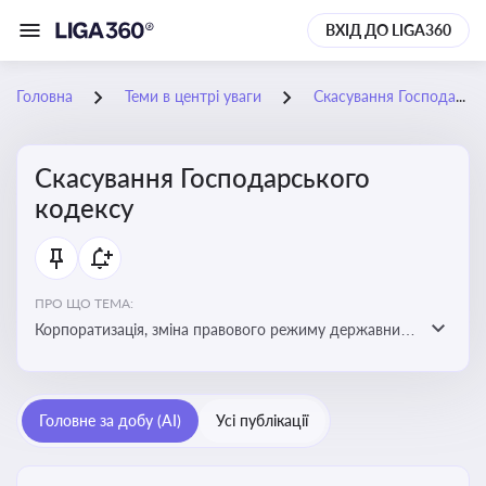
ВХІД ДО LIGA360
Головна
Теми в центрі уваги
Скасування Господарського кодексу
Скасування Господарського
кодексу
ПРО ЩО ТЕМА:
Корпоратизація, зміна правового режиму державних
та комунальних підприємств, уніфікація правового
регулювання для нетипових організаційно-правових
форм
Головне за добу (AI)
Усі публікації