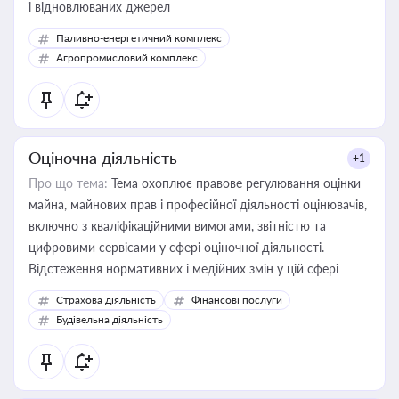
і відновлюваних джерел
Паливно-енергетичний комплекс
Агропромисловий комплекс
Оціночна діяльність
+1
Про що тема:
Тема охоплює правове регулювання оцінки
майна, майнових прав і професійної діяльності оцінювачів,
включно з кваліфікаційними вимогами, звітністю та
цифровими сервісами у сфері оціночної діяльності.
Відстеження нормативних і медійних змін у цій сфері
корисне для власника бізнесу, керівника, юриста або
Страхова діяльність
Фінансові послуги
бухгалтера під час оподаткування, приватизації, оренди
Будівельна діяльність
державного майна, корпоративних угод і перевірки
статусу суб'єктів оціночної діяльності