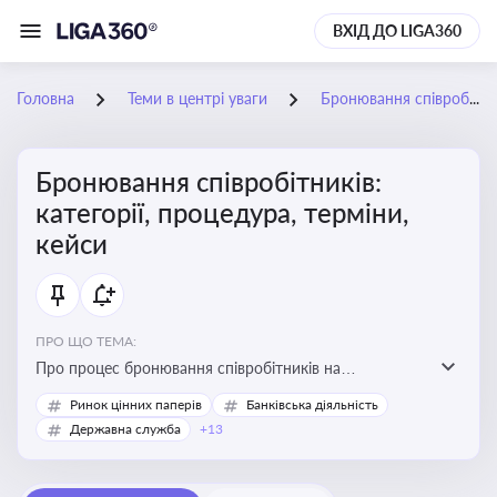
ВХІД ДО LIGA360
Головна
Теми в центрі уваги
Бронювання співробітників: категорії, процедура, терміни, кейси
Бронювання співробітників:
категорії, процедура, терміни,
кейси
ПРО ЩО ТЕМА:
Про процес бронювання співробітників на
підприємствах, який дозволяє забезпечити їх участь у
Ринок цінних паперів
Банківська діяльність
критично важливих для економіки країни сферах під
Державна служба
+13
час мобілізації