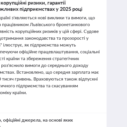
корупційні ризики, гарантії
жливих підприємствах у 2025 році
країні з'являються нові виклики та вимоги, що
з працівником Львівського бронетанкового
ність корупційних ризиків у цій сфері. Судове
дотримання законодавства та прозорості у
" ілюструє, як підприємства можуть
зпечуючи офіційне працевлаштування, соціальні
сті країни та збереження стратегічних
и роз'яснило вимоги до середнього доходу
мствах. Встановлено, що середня зарплата має
0 тисяч гривень. Враховуються також відпускні
тичного підприємства та скасуванням
міку країни.
о, офіційні джерела, на основі яких
к