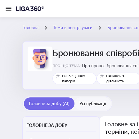
Головна
Теми в центрі уваги
Бронювання спів
Бронювання співробіт
Про процес бронювання спів
ПРО ЩО ТЕМА:
сферах під час мобілізації
Ринок цінних
Банківська
паперів
діяльність
Головне за добу (AI)
Усі публікації
Головне за 
ГОЛОВНЕ ЗА ДОБУ
терміни, ке