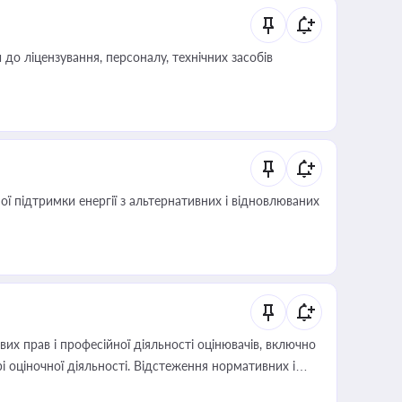
о ліцензування, персоналу, технічних засобів
 підтримки енергії з альтернативних і відновлюваних
х прав і професійної діяльності оцінювачів, включно
і оціночної діяльності. Відстеження нормативних і
иста або бухгалтера під час оподаткування,