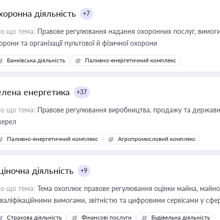
хоронна діяльність
+7
о що тема:
Правове регулювання надання охоронних послуг, вимоги д
орони та організації пультової й фізичної охорони
Банківська діяльність
Паливно-енергетичний комплекс
елена енергетика
+37
о що тема:
Правове регулювання виробництва, продажу та державної
ерел
Паливно-енергетичний комплекс
Агропромисловий комплекс
ціночна діяльність
+9
о що тема:
Тема охоплює правове регулювання оцінки майна, майнови
кваліфікаційними вимогами, звітністю та цифровими сервісами у сфер
дійних змін у цій сфері корисне для власника бізнесу, керівника, юр
Страхова діяльність
Фінансові послуги
Будівельна діяльність