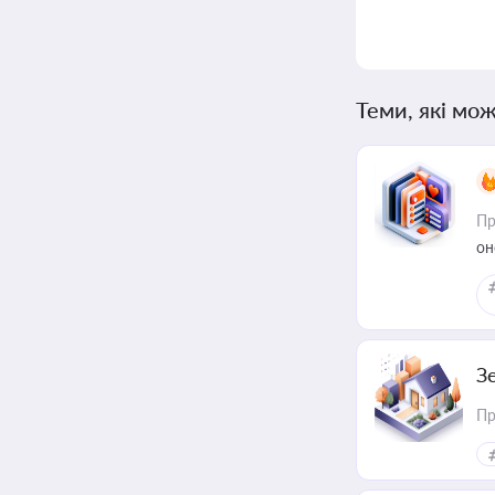
Теми, які мож
Пр
он
З
Пр