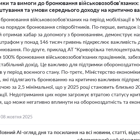
ики та вимоги до бронювання військовозобов'язаних: 
тування та умови середнього доходу на критично ва
 бронювання військовозобов'язаних на період мобілізації в У
на порядок бронювання співробітників. По-перше, випадок і
й отримав хабар за допомогу з бронюванням, демонструє наяв
 штрафом у понад 146 тисяч гривень підкреслює важливість 
онювання. По-друге, приклад АТ "Криворізька теплоцентраль
и 100% бронювання військовозобов'язаних працівників, забе
 стабільний дохід. Це важливо для підтримки обороноздатно
в у період воєнного стану. По-третє, Міністерство економік
в, які підлягають бронюванню на критично важливих підприє
чою за 2,5 мінімальної, що у 2025 році становить близько 2
ації. Недотримання цих норм загрожує втратою статусу кри
, що може негативно вплинути на обороноздатність та еконо
,
08 жовтня 2025
Повний AI-огляд дня та посилання на всі новини, статті, віде
сформований цей підсумо