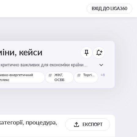
ВХІД ДО LIGA360
міни, кейси
у критично важливих для економіки країни
ивно-енергетичний
ЖКГ,
Торгівля
+8
плекс
ОСББ
атегорії, процедура,
ЕКСПОРТ