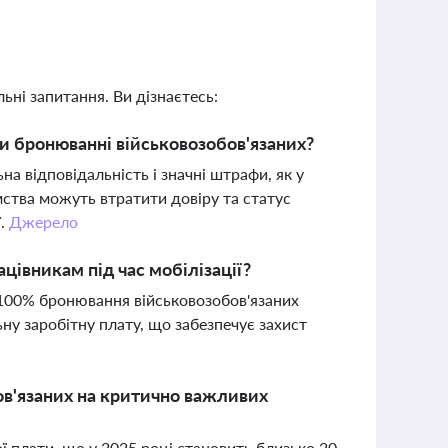
ьні запитання. Ви дізнаєтесь:
ри бронюванні військовозобов'язаних?
а відповідальність і значні штрафи, як у
ства можуть втратити довіру та статус
ї.
Джерело
цівникам під час мобілізації?
 100% бронювання військовозобов'язаних
ьну заробітну плату, що забезпечує захист
ов'язаних на критично важливих
ї плати, що у 2025 році становить близько 20