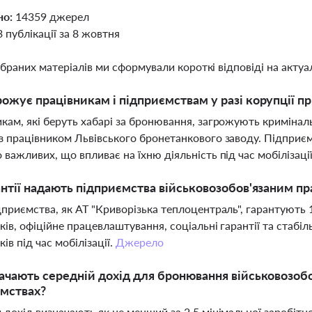
но:
14359 джерел
3 публікації за 8 жовтня
ібраних матеріалів ми сформували короткі відповіді на актуал
ожує працівникам і підприємствам у разі корупції п
кам, які беруть хабарі за бронювання, загрожують кримінальн
з працівником Львівського бронетанкового заводу. Підприєм
 важливих, що впливає на їхню діяльність під час мобілізаці
антії надають підприємства військовозобов'язаним пра
дприємства, як АТ "Криворізька теплоцентраль", гарантують
ків, офіційне працевлаштування, соціальні гарантії та стабіл
ів під час мобілізації.
Джерело
ачають середній дохід для бронювання військовозоб
мствах?
 дохід визначають як не менший за 2,5 мінімальної заробітно