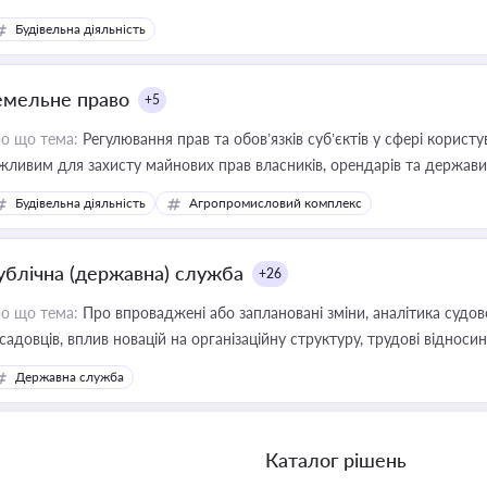
Будівельна діяльність
емельне право
+5
о що тема:
Регулювання прав та обов’язків суб’єктів у сфері корист
жливим для захисту майнових прав власників, орендарів та держави
сурсами
Будівельна діяльність
Агропромисловий комплекс
ублічна (державна) служба
+26
о що тема:
Про впроваджені або заплановані зміни, аналітика судо
садовців, вплив новацій на організаційну структуру, трудові віднос
Державна служба
Каталог рішень