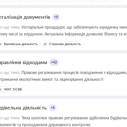
иватизації, оренди державного майна, корпоративних угод і перевірки
егалізація документів
+6
о що тема:
Нотаріальні процедури, що забезпечують юридичну чинні
тому числі за кордоном. Актуальна інформація дозволяє бізнесу т
зиків недійсності та забезпечувати їх належне прийняття органами 
Банківська діяльність
Страхова діяльність
правління відходами
+42
о що тема:
Правове регулювання процесів поводження з відходами, 
тримання екологічних вимог та ліцензування діяльності
ЖКГ, ОСББ
удівельна діяльність
+6
о що тема:
Тема охоплює правове регулювання здійснення будівельн
кументів та проходження державного контролю