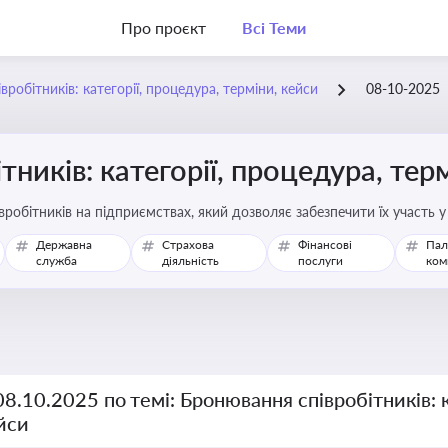
Про проєкт
Всі Теми
робітників: категорії, процедура, терміни, кейси
08-10-2025
ників: категорії, процедура, тер
робітників на підприємствах, який дозволяє забезпечити їх участь 
Державна
Страхова
Фінансові
Пал
служба
діяльність
послуги
ком
08.10.2025 по темі: Бронювання співробітників: к
йси