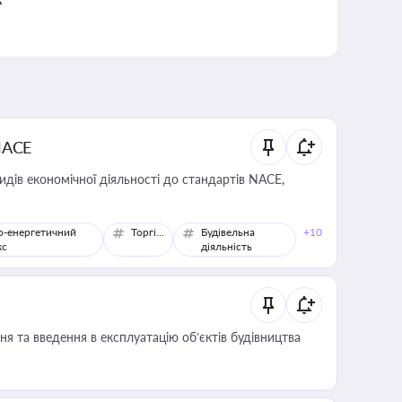
NACE
идів економічної діяльності до стандартів NACE,
о-енергетичний
Торгівля
Будівельна
+10
кс
діяльність
я та введення в експлуатацію об’єктів будівництва