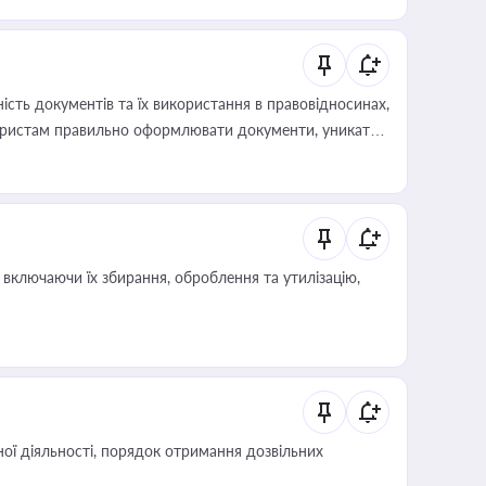
 статусу суб'єктів оціночної діяльності
сть документів та їх використання в правовідносинах,
а юристам правильно оформлювати документи, уникати
влади та контрагентами
включаючи їх збирання, оброблення та утилізацію,
ої діяльності, порядок отримання дозвільних