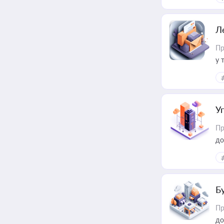
пр
Л
Пр
у 
ри
У
Пр
до
Б
Пр
до