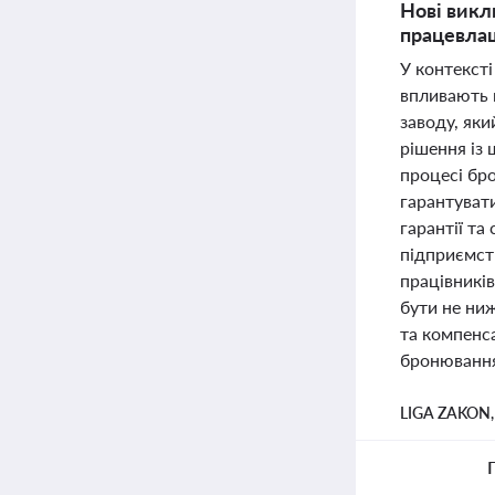
Нові викл
працевлаш
У контексті
впливають 
заводу, яки
рішення із
процесі бр
гарантуват
гарантії та
підприємст
працівникі
бути не ниж
та компенс
бронювання
LIGA ZAKON