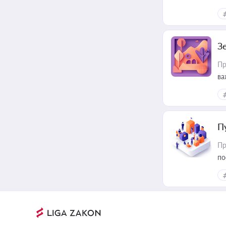
З
Пр
ва
ре
П
Пр
по