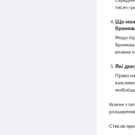
тисяч гр
Що може
бронюв
Якщо під
бронюван
вплине н
Які док
Право на
важливих
мобілізац
Кожне з пи
розширений
Стисло про