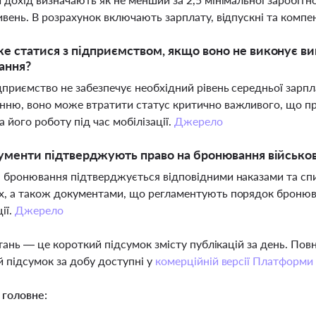
ивень. В розрахунок включають зарплату, відпускні та компен
 статися з підприємством, якщо воно не виконує в
ання?
приємство не забезпечує необхідний рівень середньої зарпла
ню, воно може втратити статус критично важливого, що пр
а його роботу під час мобілізації.
Джерело
ументи підтверджують право на бронювання військов
 бронювання підтверджується відповідними наказами та спи
, а також документами, що регламентують порядок бронюва
ії.
Джерело
тань — це короткий підсумок змісту публікацій за день. По
 підсумок за добу доступні у
комерційній версії Платформи
 головне: