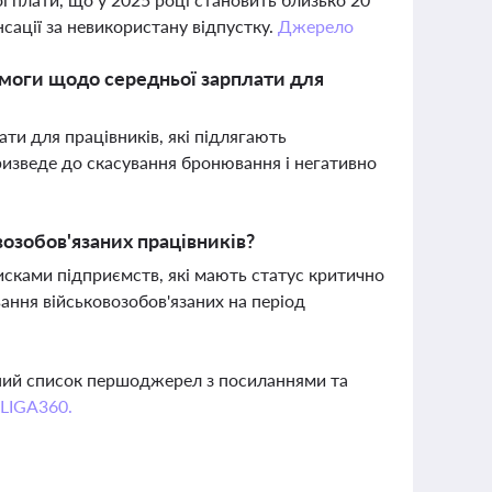
сації за невикористану відпустку.
Джерело
имоги щодо середньої зарплати для
ти для працівників, які підлягають
изведе до скасування бронювання і негативно
озобов'язаних працівників?
сками підприємств, які мають статус критично
ння військовозобов'язаних на період
вний список першоджерел з посиланнями та
 LIGA360.