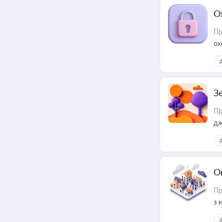
О
Пр
ох
З
Пр
дж
О
Пр
з 
ме