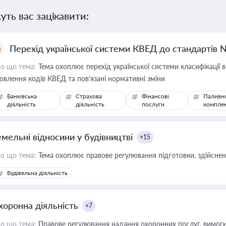
уть вас зацікавити:
Перехід української системи КВЕД до стандартів 
о що тема:
Тема охоплює перехід української системи класифікації в
овлення кодів КВЕД та пов'язані нормативні зміни
Банківська
Страхова
Фінансові
Паливн
діяльність
діяльність
послуги
компле
емельні відносини у будівництві
+15
о що тема:
Тема охоплює правове регулювання підготовки, здійсненн
Будівельна діяльність
хоронна діяльність
+7
о що тема:
Правове регулювання надання охоронних послуг, вимоги д