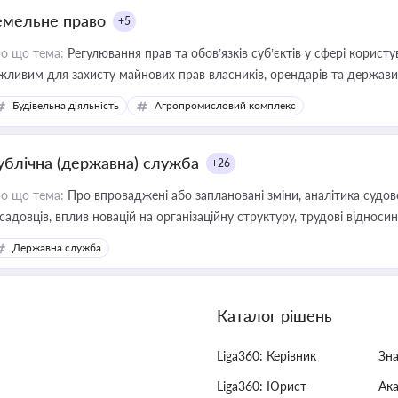
емельне право
+5
о що тема:
Регулювання прав та обов’язків суб’єктів у сфері корист
жливим для захисту майнових прав власників, орендарів та держави
сурсами
Будівельна діяльність
Агропромисловий комплекс
ублічна (державна) служба
+26
о що тема:
Про впроваджені або заплановані зміни, аналітика судо
садовців, вплив новацій на організаційну структуру, трудові віднос
Державна служба
Каталог рішень
Liga360: Керівник
Зн
Liga360: Юрист
Ак