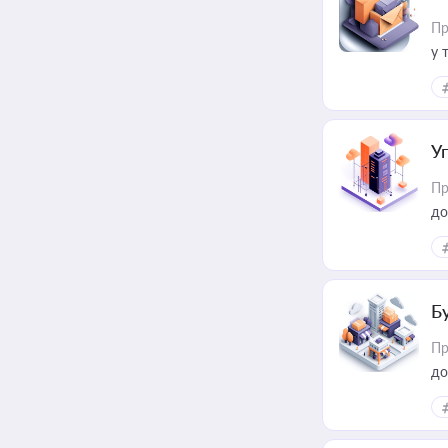
Пр
у 
ри
У
Пр
до
Б
Пр
до