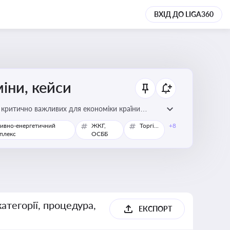
ВХІД ДО LIGA360
міни, кейси
у критично важливих для економіки країни
ивно-енергетичний
ЖКГ,
Торгівля
+8
плекс
ОСББ
атегорії, процедура,
ЕКСПОРТ