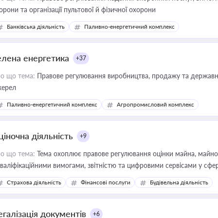
орони та організації пультової й фізичної охорони
Банківська діяльність
Паливно-енергетичний комплекс
елена енергетика
+37
о що тема:
Правове регулювання виробництва, продажу та державної
ерел
Паливно-енергетичний комплекс
Агропромисловий комплекс
ціночна діяльність
+9
о що тема:
Тема охоплює правове регулювання оцінки майна, майнови
кваліфікаційними вимогами, звітністю та цифровими сервісами у сфер
дійних змін у цій сфері корисне для власника бізнесу, керівника, юр
Страхова діяльність
Фінансові послуги
Будівельна діяльність
иватизації, оренди державного майна, корпоративних угод і перевірки
егалізація документів
+6