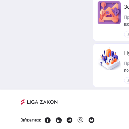
З
Пр
ва
ре
П
Пр
по
Зв'язатися: