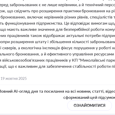
еред заброньованих є не лише керівники, а й технічний персон
ж, що свідчить про розширення практики бронювання на різні
бронюванню, включає керівників різних рівнів, спеціалістів т
ть функціонування підприємства. Це відповідає вимогам що
ї, що мають важливе значення для безперебійної роботи кому
их працівників також відображає актуальні потреби підприє
попри розширення штату і збільшення кількості заброньован
 і скверів, а екологічна інспекція фіксує порушення у роботі
льного бронювання, а й ефективного управління ресурсами 
 військовозобов'язаних працівників у КП "Миколаївські па
ції, що є важливим для забезпечення стабільності роботи пі
,
19 жовтня 2025
Повний AI-огляд дня та посилання на всі новини, статті, віде
сформований цей підсумо
ОЗНАЙОМИТИСЯ