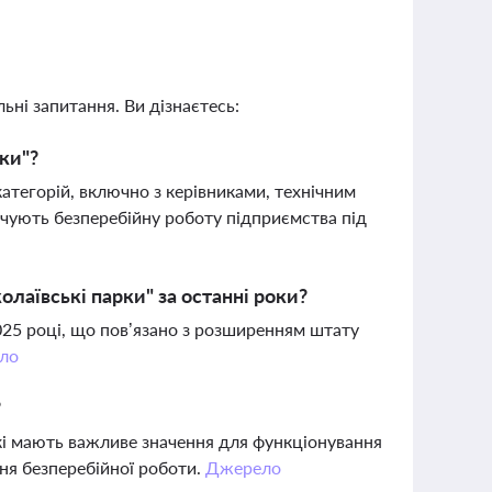
ьні запитання. Ви дізнаєтесь:
ки"?
атегорій, включно з керівниками, технічним
ечують безперебійну роботу підприємства під
олаївські парки" за останні роки?
2025 році, що пов’язано з розширенням штату
ло
?
кі мають важливе значення для функціонування
ння безперебійної роботи.
Джерело