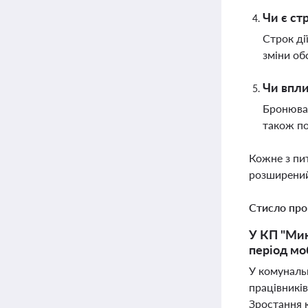
Чи є ст
Строк ді
зміни об
Чи впли
Бронюван
також по
Кожне з пи
розширений
Стисло про
У КП "Мик
період мо
У комуналь
працівників
Зростання 