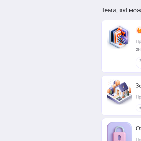
Теми, які мож
Пр
он
З
Пр
О
Пр