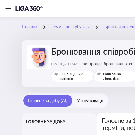
Головна
Теми в центрі уваги
Бронювання спів
Бронювання співробіт
Про процес бронювання спів
ПРО ЩО ТЕМА:
сферах під час мобілізації
Ринок цінних
Банківська
паперів
діяльність
Головне за добу (AI)
Усі публікації
Головне за 
ГОЛОВНЕ ЗА ДОБУ
терміни, ке