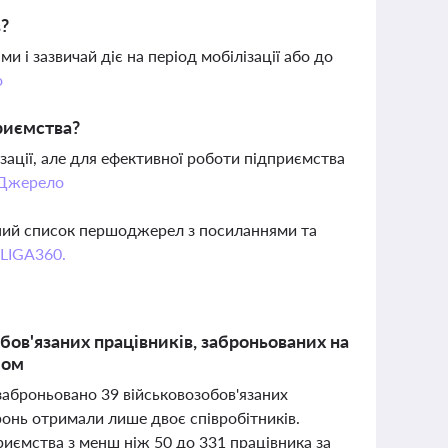
в?
 і зазвичай діє на період мобілізації або до
о
риємства?
зації, але для ефективної роботи підприємства
Джерело
вний список першоджерел з посиланнями та
 LIGA360.
бов'язаних працівників, заброньованих на
лом
заброньовано 39 військовозобов'язаних
ронь отримали лише двоє співробітників.
риємства з менш ніж 50 до 331 працівника за