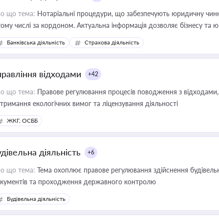
о що тема:
Нотаріальні процедури, що забезпечують юридичну чинні
тому числі за кордоном. Актуальна інформація дозволяє бізнесу т
зиків недійсності та забезпечувати їх належне прийняття органами 
Банківська діяльність
Страхова діяльність
правління відходами
+42
о що тема:
Правове регулювання процесів поводження з відходами, 
тримання екологічних вимог та ліцензування діяльності
ЖКГ, ОСББ
удівельна діяльність
+6
о що тема:
Тема охоплює правове регулювання здійснення будівельн
кументів та проходження державного контролю
Будівельна діяльність