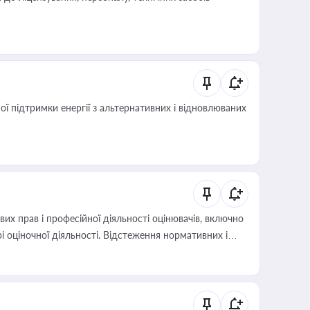
 підтримки енергії з альтернативних і відновлюваних
х прав і професійної діяльності оцінювачів, включно
і оціночної діяльності. Відстеження нормативних і
иста або бухгалтера під час оподаткування,
 статусу суб'єктів оціночної діяльності