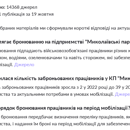
но:
14368 джерел
1 публікація за 19 жовтня
ібраних матеріалів ми сформували короткі відповіді на актуал
лягає бронюванню на підприємстві "Миколаївські пар
ювання підпадають військовозобов'язані працівники різних к
ом, водіями, озеленювачами та навіть сторожем, які забезп
ізації.
Джерело
илася кількість заброньованих працівників у КП "Мик
ь заброньованих працівників зросла з 2 у 2022 році до 39 у 
ства та актуальними потребами в умовах мобілізації.
Джере
рядок бронювання працівників на період мобілізації
бронювання передбачає визначення переліку працівників, я
ства, і надання їм броні на період мобілізації для забезпече