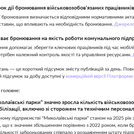
рок дії бронювання військовозобов'язаних працівникі
ї бронювання визначається відповідними нормативними актами
ставин, що впливають на необхідність бронювання.
Джерел
ває бронювання на якість роботи комунального підп
ня допомагає зберегти ключових працівників під час мобілі
трібен належний контроль якості та управління ресурсами.
тань — це короткий підсумок змісту публікацій за день. По
 підсумок за добу доступні у
комерційній версії Платформи
 головне:
олаївські парки" значно зросла кількість військовозо
білізації, включно зі сторожем та технічним персона
ному підприємстві "Миколаївські парки" станом на 2025 рік 
, що є значним збільшенням порівняно з 2022 роком, коли б
кількості заброньованих співпало з розширенням штату підп