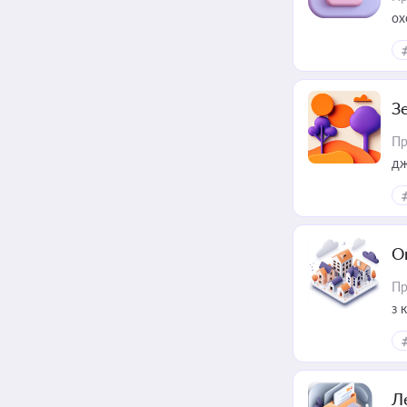
ох
З
Пр
дж
О
Пр
з 
ме
пр
Л