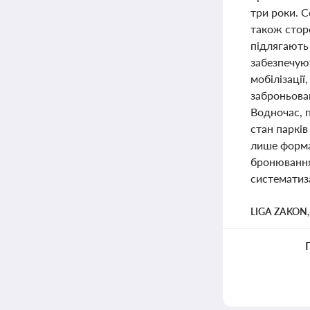
три роки. С
також сторо
підлягають 
забезпечую
мобілізаці
заброньован
Водночас, 
стан парків
лише форма
бронювання
систематиза
LIGA ZAKON