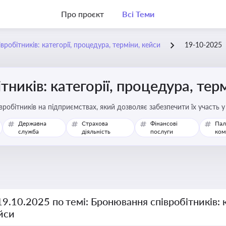
Про проєкт
Всі Теми
робітників: категорії, процедура, терміни, кейси
19-10-2025
ників: категорії, процедура, тер
робітників на підприємствах, який дозволяє забезпечити їх участь 
Державна
Страхова
Фінансові
Пал
служба
діяльність
послуги
ком
19.10.2025 по темі: Бронювання співробітників: к
йси