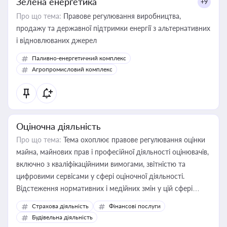
Зелена енергетика
+9
Про що тема:
Правове регулювання виробництва,
продажу та державної підтримки енергії з альтернативних
і відновлюваних джерел
Паливно-енергетичний комплекс
Агропромисловий комплекс
Оціночна діяльність
Про що тема:
Тема охоплює правове регулювання оцінки
майна, майнових прав і професійної діяльності оцінювачів,
включно з кваліфікаційними вимогами, звітністю та
цифровими сервісами у сфері оціночної діяльності.
Відстеження нормативних і медійних змін у цій сфері
корисне для власника бізнесу, керівника, юриста або
Страхова діяльність
Фінансові послуги
бухгалтера під час оподаткування, приватизації, оренди
Будівельна діяльність
державного майна, корпоративних угод і перевірки