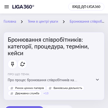
ВХІД ДО LIGA360
Головна
Теми в центрі уваги
Бронювання співробітників: категорії, процедура, терміни, кейси
Бронювання співробітників:
категорії, процедура, терміни,
кейси
ПРО ЩО ТЕМА:
Про процес бронювання співробітників на
підприємствах, який дозволяє забезпечити їх участь у
Ринок цінних паперів
Банківська діяльність
критично важливих для економіки країни сферах під
Державна служба
+13
час мобілізації