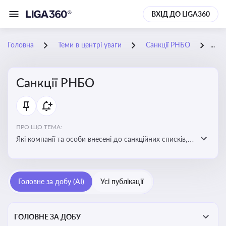
ВХІД ДО LIGA360
Головна
Теми в центрі уваги
Санкції РНБО
06-
Санкції РНБО
ПРО ЩО ТЕМА:
Які компанії та особи внесені до санкційних списків,
які наслідки. Як підсанкційники реагують на
обмеження та намагаються їх обійти. Наслідки
санкцій для бізнесу та економіки в цілому
Головне за добу (AI)
Усі публікації
ГОЛОВНЕ ЗА ДОБУ