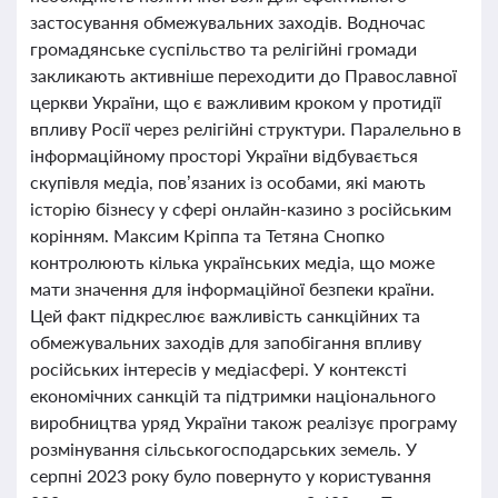
застосування обмежувальних заходів. Водночас
громадянське суспільство та релігійні громади
закликають активніше переходити до Православної
церкви України, що є важливим кроком у протидії
впливу Росії через релігійні структури. Паралельно в
інформаційному просторі України відбувається
скупівля медіа, пов’язаних із особами, які мають
історію бізнесу у сфері онлайн-казино з російським
корінням. Максим Кріппа та Тетяна Снопко
контролюють кілька українських медіа, що може
мати значення для інформаційної безпеки країни.
Цей факт підкреслює важливість санкційних та
обмежувальних заходів для запобігання впливу
російських інтересів у медіасфері. У контексті
економічних санкцій та підтримки національного
виробництва уряд України також реалізує програму
розмінування сільськогосподарських земель. У
серпні 2023 року було повернуто у користування