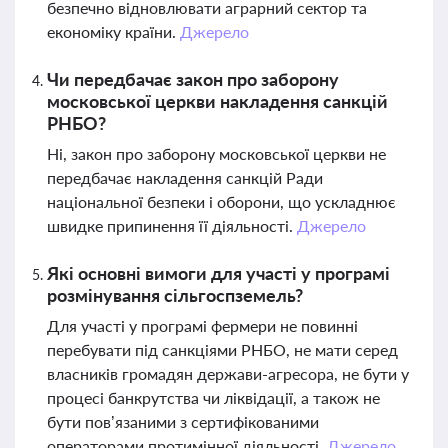
безпечно відновлювати аграрний сектор та
економіку країни.
Джерело
Чи передбачає закон про заборону
московської церкви накладення санкцій
РНБО?
Ні, закон про заборону московської церкви не
передбачає накладення санкцій Ради
національної безпеки і оборони, що ускладнює
швидке припинення її діяльності.
Джерело
Які основні вимоги для участі у програмі
розмінування сільгоспземель?
Для участі у програмі фермери не повинні
перебувати під санкціями РНБО, не мати серед
власників громадян держави-агресора, не бути у
процесі банкрутства чи ліквідації, а також не
бути пов’язаними з сертифікованими
операторами протимінної діяльності.
Джерело