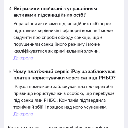
Які ризики пов’язані з управлінням
активами підсанкційних осіб?
Управління активами підсанкційних осіб через
підставних керівників і офшорні компанії може
свідчити про спроби обходу санкцій, що є
порушенням санкційного режиму і може
кваліфікуватися як кримінальний злочин.
Джерело
Чому платіжний сервіс iPay.ua заблокував
платіж користувачки через санкції РНБО?
iPay.ua помилково заблокував платіж через збіг
прізвища користувачки з особою, що перебуває
під санкціями РНБО. Компанія підтвердила
технічний збій і працює над його усуненням.
Джерело
Кожне з питань — це короткий підсумок змісту