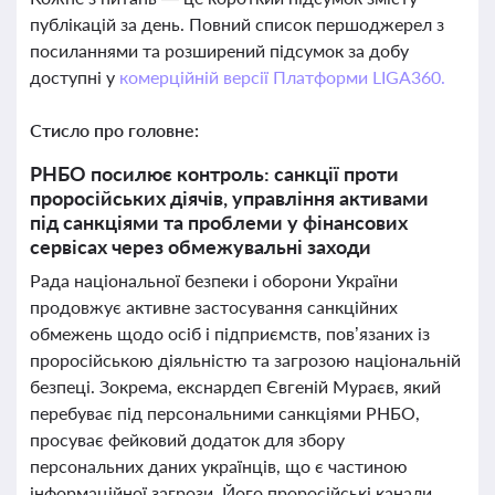
публікацій за день. Повний список першоджерел з
посиланнями та розширений підсумок за добу
доступні у
комерційній версії Платформи LIGA360.
Стисло про головне:
РНБО посилює контроль: санкції проти
проросійських діячів, управління активами
під санкціями та проблеми у фінансових
сервісах через обмежувальні заходи
Рада національної безпеки і оборони України
продовжує активне застосування санкційних
обмежень щодо осіб і підприємств, пов’язаних із
проросійською діяльністю та загрозою національній
безпеці. Зокрема, екснардеп Євгеній Мураєв, який
перебуває під персональними санкціями РНБО,
просуває фейковий додаток для збору
персональних даних українців, що є частиною
інформаційної загрози. Його проросійські канали