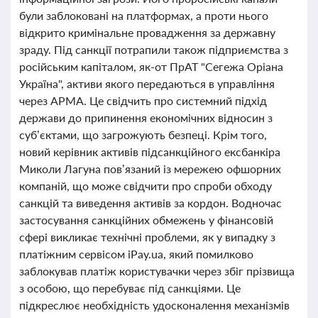
були заблоковані на платформах, а проти нього
відкрито кримінальне провадження за державну
зраду. Під санкції потрапили також підприємства з
російським капіталом, як-от ПрАТ "Сегежа Оріана
Україна", активи якого передаються в управління
через АРМА. Це свідчить про системний підхід
держави до припинення економічних відносин з
суб’єктами, що загрожують безпеці. Крім того,
новий керівник активів підсанкційного ексбанкіра
Миколи Лагуна пов’язаний із мережею офшорних
компаній, що може свідчити про спроби обходу
санкцій та виведення активів за кордон. Водночас
застосування санкційних обмежень у фінансовій
сфері викликає технічні проблеми, як у випадку з
платіжним сервісом iPay.ua, який помилково
заблокував платіж користувачки через збіг прізвища
з особою, що перебуває під санкціями. Це
підкреслює необхідність удосконалення механізмів