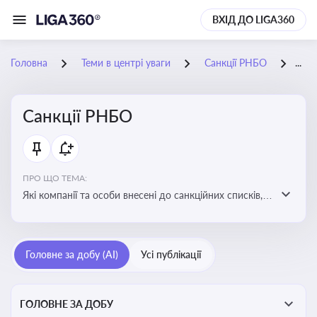
ВХІД ДО LIGA360
Головна
Теми в центрі уваги
Санкції РНБО
02-
Санкції РНБО
ПРО ЩО ТЕМА:
Які компанії та особи внесені до санкційних списків,
які наслідки. Як підсанкційники реагують на
обмеження та намагаються їх обійти. Наслідки
санкцій для бізнесу та економіки в цілому
Головне за добу (AI)
Усі публікації
ГОЛОВНЕ ЗА ДОБУ