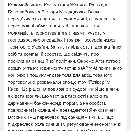
Коломойського, Костянтина Жеваго, Геннадія
Боголюбова та Віктора Медведчука. Вони
передбачають спеціальні економічні, фінансові та
персональні обмеження, які впливають на
можливість користування активами, участь у
господарських операціях і транзит ресурсів через
територію України. Загальна кількість підсанкційних
осіб та компаній зростає, що свідчить про
посилення санкційної політики. Окремо Агентство з
розшуку та менеджменту активів (АРМА) припинило
конкурс з пошуку управителя для арештованого
торговельно-розважального центру "Гулівер" у
Києві. Це рішення пов’язане з судовими рішеннями,
які встановили, що частка власності належить
державним банкам-кредиторам, а не особам,
пов’язаним із колишнім президентом Януковичем.
Власник ТРЦ перебуває під санкціями РНБО, що
підкреслює роль санкцій у регулюванні економічних
відносин та управлінні активами, пов’язаними з