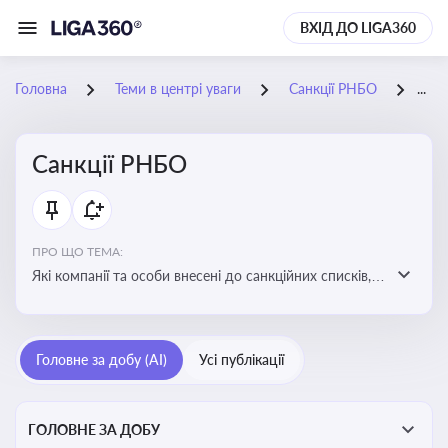
ВХІД ДО LIGA360
Головна
Теми в центрі уваги
Санкції РНБО
13-
Санкції РНБО
ПРО ЩО ТЕМА:
Які компанії та особи внесені до санкційних списків,
які наслідки. Як підсанкційники реагують на
обмеження та намагаються їх обійти. Наслідки
санкцій для бізнесу та економіки в цілому
Головне за добу (AI)
Усі публікації
ГОЛОВНЕ ЗА ДОБУ