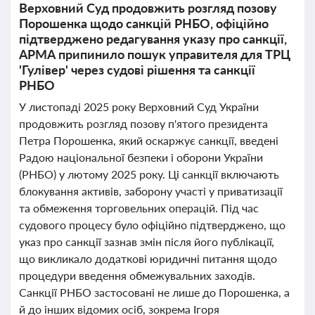
Верховний Суд продовжить розгляд позову
Порошенка щодо санкцій РНБО, офіційно
підтверджено редагування указу про санкції,
АРМА припинило пошук управителя для ТРЦ
'Гулівер' через судові рішення та санкції
РНБО
У листопаді 2025 року Верховний Суд України
продовжить розгляд позову п'ятого президента
Петра Порошенка, який оскаржує санкції, введені
Радою національної безпеки і оборони України
(РНБО) у лютому 2025 року. Ці санкції включають
блокування активів, заборону участі у приватизації
та обмеження торговельних операцій. Під час
судового процесу було офіційно підтверджено, що
указ про санкції зазнав змін після його публікації,
що викликало додаткові юридичні питання щодо
процедури введення обмежувальних заходів.
Санкції РНБО застосовані не лише до Порошенка, а
й до інших відомих осіб, зокрема Ігоря