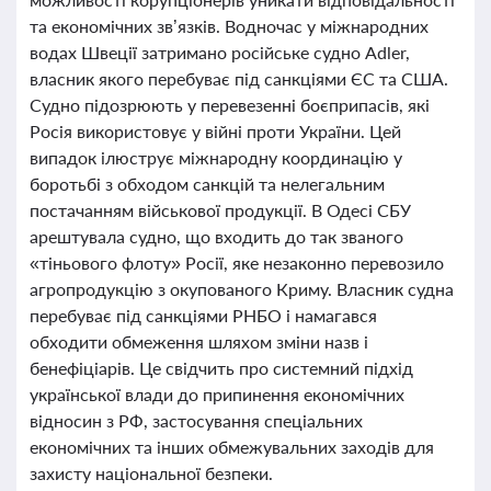
та економічних зв’язків. Водночас у міжнародних
водах Швеції затримано російське судно Adler,
власник якого перебуває під санкціями ЄС та США.
Судно підозрюють у перевезенні боєприпасів, які
Росія використовує у війні проти України. Цей
випадок ілюструє міжнародну координацію у
боротьбі з обходом санкцій та нелегальним
постачанням військової продукції. В Одесі СБУ
арештувала судно, що входить до так званого
«тіньового флоту» Росії, яке незаконно перевозило
агропродукцію з окупованого Криму. Власник судна
перебуває під санкціями РНБО і намагався
обходити обмеження шляхом зміни назв і
бенефіціарів. Це свідчить про системний підхід
української влади до припинення економічних
відносин з РФ, застосування спеціальних
економічних та інших обмежувальних заходів для
захисту національної безпеки.