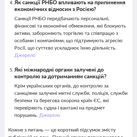
Як санкції РНБО впливають на припинення
економічних відносин з Росією?
Санкції РНБО передбачають персональні,
фінансові та економічні обмеження, які блокують
активи, забороняють торгівлю та співпрацю з
особами і компаніями, що підтримують агресію
Росії, що суттєво ускладнює їхню діяльність.
Джерело
Які міжнародні органи залучені до
контролю за дотриманням санкцій?
Крім українських органів, до контролю за
санкціями залучені митні служби, поліція, служби
безпеки та берегова охорона країн ЄС, які
перевіряють судна і вантажі на предмет
порушень.
Джерело
Кожне з питань — це короткий підсумок змісту
публікацій за день. Повний список першоджерел з