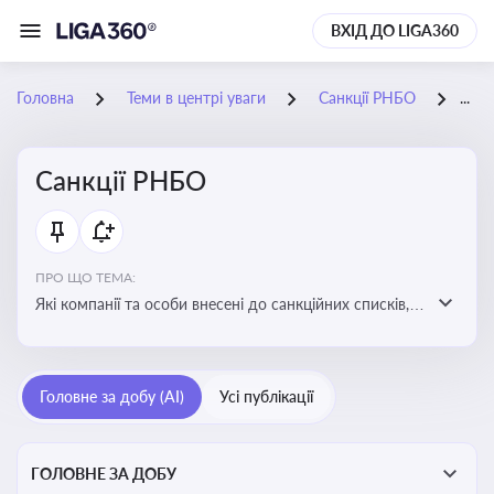
ВХІД ДО LIGA360
Головна
Теми в центрі уваги
Санкції РНБО
21-
Санкції РНБО
ПРО ЩО ТЕМА:
Які компанії та особи внесені до санкційних списків,
які наслідки. Як підсанкційники реагують на
обмеження та намагаються їх обійти. Наслідки
санкцій для бізнесу та економіки в цілому
Головне за добу (AI)
Усі публікації
ГОЛОВНЕ ЗА ДОБУ