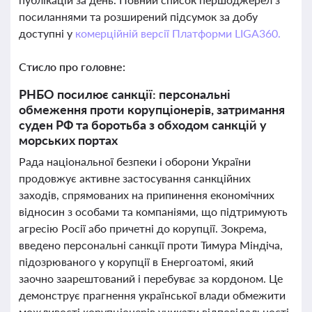
посиланнями та розширений підсумок за добу
доступні у
комерційній версії Платформи LIGA360.
Стисло про головне:
РНБО посилює санкції: персональні
обмеження проти корупціонерів, затримання
суден РФ та боротьба з обходом санкцій у
морських портах
Рада національної безпеки і оборони України
продовжує активне застосування санкційних
заходів, спрямованих на припинення економічних
відносин з особами та компаніями, що підтримують
агресію Росії або причетні до корупції. Зокрема,
введено персональні санкції проти Тимура Міндіча,
підозрюваного у корупції в Енергоатомі, який
заочно заарештований і перебуває за кордоном. Це
демонструє прагнення української влади обмежити
можливості корупціонерів уникати відповідальності