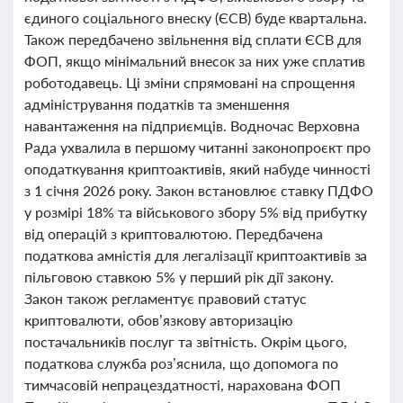
єдиного соціального внеску (ЄСВ) буде квартальна.
Також передбачено звільнення від сплати ЄСВ для
ФОП, якщо мінімальний внесок за них уже сплатив
роботодавець. Ці зміни спрямовані на спрощення
адміністрування податків та зменшення
навантаження на підприємців. Водночас Верховна
Рада ухвалила в першому читанні законопроєкт про
оподаткування криптоактивів, який набуде чинності
з 1 січня 2026 року. Закон встановлює ставку ПДФО
у розмірі 18% та військового збору 5% від прибутку
від операцій з криптовалютою. Передбачена
податкова амністія для легалізації криптоактивів за
пільговою ставкою 5% у перший рік дії закону.
Закон також регламентує правовий статус
криптовалюти, обов’язкову авторизацію
постачальників послуг та звітність. Окрім цього,
податкова служба роз’яснила, що допомога по
тимчасовій непрацездатності, нарахована ФОП