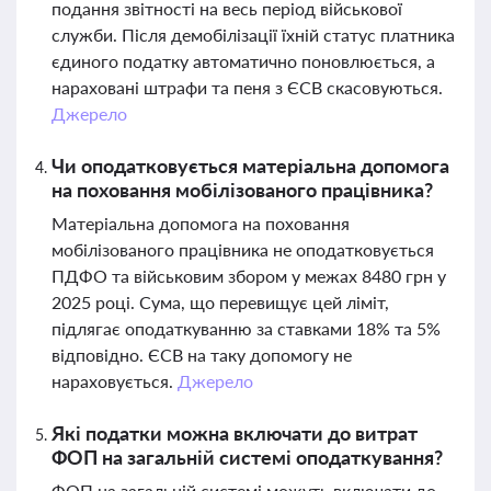
подання звітності на весь період військової
служби. Після демобілізації їхній статус платника
єдиного податку автоматично поновлюється, а
нараховані штрафи та пеня з ЄСВ скасовуються.
Джерело
Чи оподатковується матеріальна допомога
на поховання мобілізованого працівника?
Матеріальна допомога на поховання
мобілізованого працівника не оподатковується
ПДФО та військовим збором у межах 8480 грн у
2025 році. Сума, що перевищує цей ліміт,
підлягає оподаткуванню за ставками 18% та 5%
відповідно. ЄСВ на таку допомогу не
нараховується.
Джерело
Які податки можна включати до витрат
ФОП на загальній системі оподаткування?
ФОП на загальній системі можуть включати до