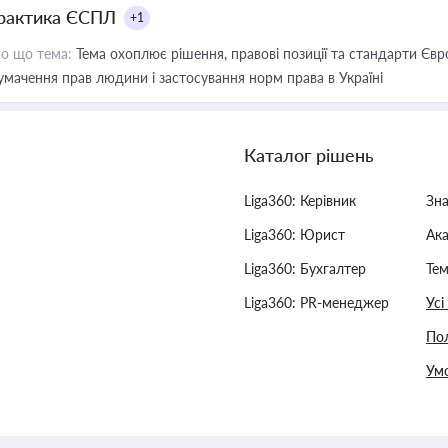
рактика ЄСПЛ
+1
о що тема:
Тема охоплює рішення, правові позиції та стандарти Євр
умачення прав людини і застосування норм права в Україні
Каталог рішень
Liga360: Керівник
Зн
Liga360: Юрист
Ак
Liga360: Бухгалтер
Тем
Liga360: PR-менеджер
Усі
Пол
Умо