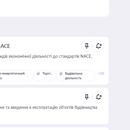
NACE
идів економічної діяльності до стандартів NACE,
о-енергетичний
Торгівля
Будівельна
+10
кс
діяльність
я та введення в експлуатацію об’єктів будівництва