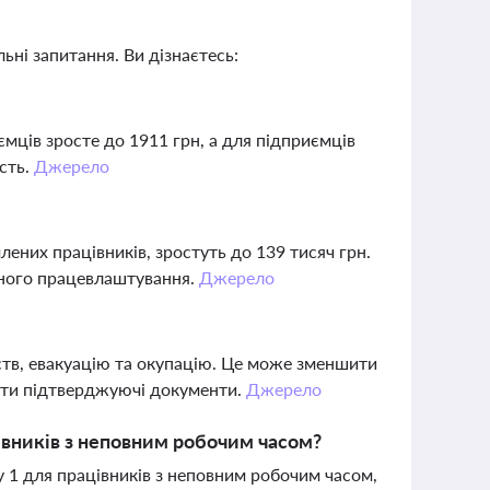
ьні запитання. Ви дізнаєтесь:
мців зросте до 1911 грн, а для підприємців
ість.
Джерело
них працівників, зростуть до 139 тисяч грн.
ного працевлаштування.
Джерело
ств, евакуацію та окупацію. Це може зменшити
рати підтверджуючі документи.
Джерело
івників з неповним робочим часом?
ку 1 для працівників з неповним робочим часом,