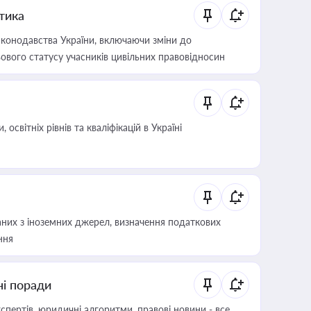
итика
конодавства України, включаючи зміни до
ового статусу учасників цивільних правовідносин
світніх рівнів та кваліфікацій в Україні
аних з іноземних джерел, визначення податкових
ння
ні поради
пертів, юридичні алгоритми, правові новини - все,