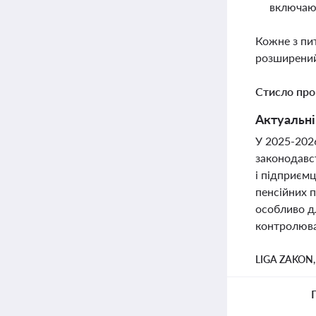
включаюч
Кожне з пи
розширений
Стисло про
Актуальні
У 2025-2026
законодавст
і підприєм
пенсійних п
особливо д
контролюват
LIGA ZAKON