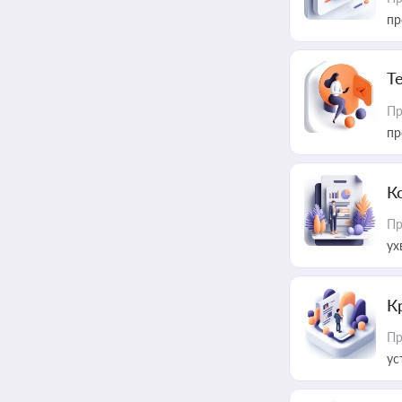
пр
T
Пр
пр
К
Пр
ух
К
Пр
ус