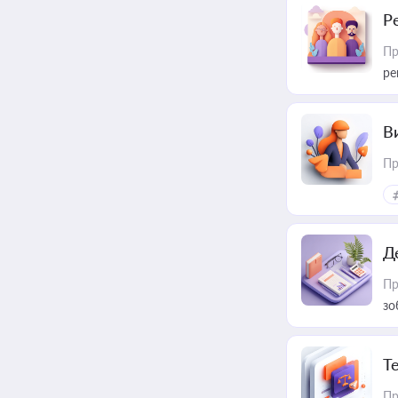
Р
Пр
ре
В
Пр
Д
Пр
зо
T
Пр