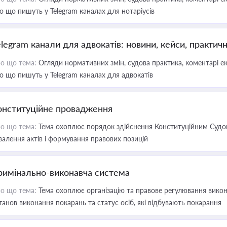
о що пишуть у Telegram каналах для нотаріусів
elegram канали для адвокатів: новини, кейси, практич
о що тема:
Огляди нормативних змін, судова практика, коментарі екс
о що пишуть у Telegram каналах для адвокатів
онституційне провадження
о що тема:
Тема охоплює порядок здійснення Конституційним Судом
валення актів і формування правових позицій
римінально-виконавча система
о що тема:
Тема охоплює організацію та правове регулювання викона
танов виконання покарань та статус осіб, які відбувають покарання