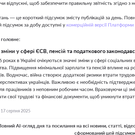
и відпускні, щоб забезпечити правильну звітність згідно з
тань — це короткий підсумок змісту публікацій за день. По
 підсумок за добу доступні у
комерційній версії Платформи
 головне:
 зміни у сфері ЄСВ, пенсій та податкового законодав
 роках в Україні очікуються значні зміни у сфері соціальних
ва. Підвищення мінімальної зарплати та пенсій вплине на р
ців. Водночас, війна створює додаткові ризики втрати трудо
ерспективах українців. Важливою є необхідність підтвердже
ля працівників з неповним робочим часом. Враховуючи ці зм
и свої трудові та фінансові документи, щоб уникнути втрат
,
17 серпня 2025
Повний AI-огляд дня та посилання на всі новини, статті, віде
сформований цей підсумо