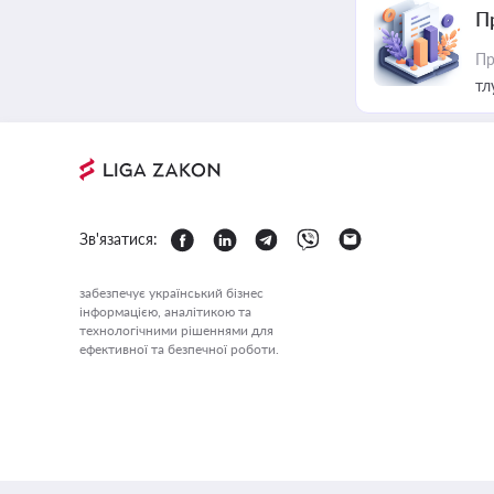
П
Пр
тл
Зв'язатися:
забезпечує український бізнес
інформацією, аналітикою та
технологічними рішеннями для
ефективної та безпечної роботи.