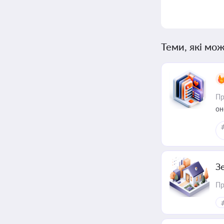
Теми, які мож
Пр
он
З
Пр