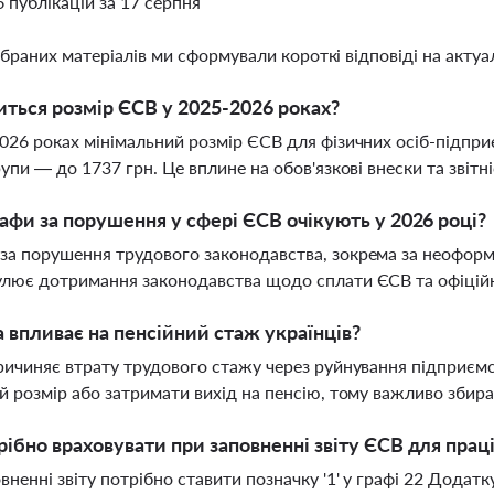
6 публікацій за 17 серпня
ібраних матеріалів ми сформували короткі відповіді на актуал
иться розмір ЄСВ у 2025-2026 роках?
026 роках мінімальний розмір ЄСВ для фізичних осіб-підприє
рупи — до 1737 грн. Це вплине на обов'язкові внески та звітн
афи за порушення у сфері ЄСВ очікують у 2026 році?
а порушення трудового законодавства, зокрема за неоформле
улює дотримання законодавства щодо сплати ЄСВ та офіцій
а впливає на пенсійний стаж українців?
ричиняє втрату трудового стажу через руйнування підприєм
й розмір або затримати вихід на пенсію, тому важливо зби
ібно враховувати при заповненні звіту ЄСВ для прац
вненні звіту потрібно ставити позначку '1' у графі 22 Додат