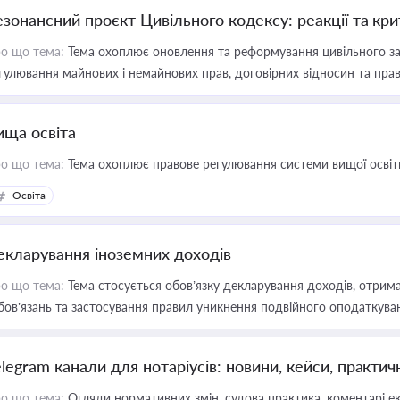
езонансний проєкт Цивільного кодексу: реакції та кр
о що тема:
Тема охоплює оновлення та реформування цивільного за
гулювання майнових і немайнових прав, договірних відносин та прав
ища освіта
о що тема:
Тема охоплює правове регулювання системи вищої освіти, о
Освіта
екларування іноземних доходів
о що тема:
Тема стосується обов’язку декларування доходів, отрим
бов’язань та застосування правил уникнення подвійного оподаткува
elegram канали для нотаріусів: новини, кейси, практич
о що тема:
Огляди нормативних змін, судова практика, коментарі екс