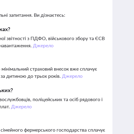
ьні запитання. Ви дізнаєтесь:
оках?
ої звітності з ПДФО, військового збору та ЄСВ
е навантаження.
Джерело
 мінімальний страховий внесок вже сплачує
 за дитиною до трьох років.
Джерело
ьких?
вослужбовців, поліцейських та осіб рядового і
плат.
Джерело
ва сімейного фермерського господарства сплачує