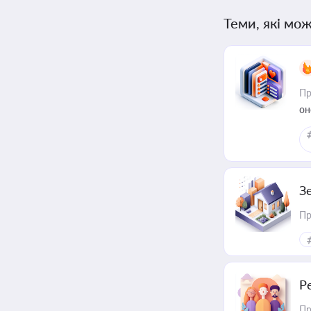
Теми, які мож
Пр
он
З
Пр
Р
Пр