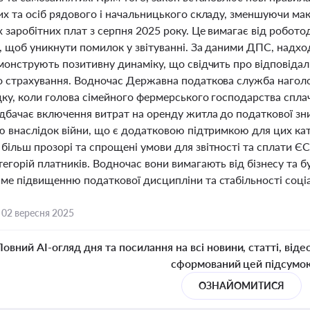
их та осіб рядового і начальницького складу, зменшуючи мак
 заробітних плат з серпня 2025 року. Це вимагає від робот
, щоб уникнути помилок у звітуванні. За даними ДПС, надхо
монструють позитивну динаміку, що свідчить про відповідал
о страхування. Водночас Державна податкова служба наголо
ку, коли голова сімейного фермерського господарства сплачу
дбачає включення витрат на оренду житла до податкової зниж
ю внаслідок війни, що є додатковою підтримкою для цих кате
більш прозорі та спрощені умови для звітності та сплати ЄС
егорій платників. Водночас вони вимагають від бізнесу та б
ме підвищенню податкової дисципліни та стабільності соціа
,
02 вересня 2025
Повний AI-огляд дня та посилання на всі новини, статті, віде
сформований цей підсумо
ОЗНАЙОМИТИСЯ