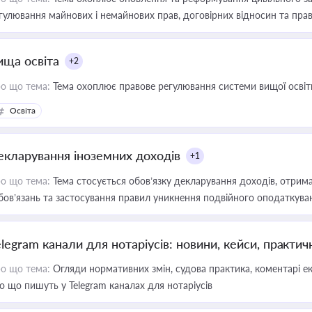
гулювання майнових і немайнових прав, договірних відносин та прав
ища освіта
+2
о що тема:
Тема охоплює правове регулювання системи вищої освіти, о
Освіта
екларування іноземних доходів
+1
о що тема:
Тема стосується обов’язку декларування доходів, отрим
бов’язань та застосування правил уникнення подвійного оподаткува
elegram канали для нотаріусів: новини, кейси, практич
о що тема:
Огляди нормативних змін, судова практика, коментарі екс
о що пишуть у Telegram каналах для нотаріусів