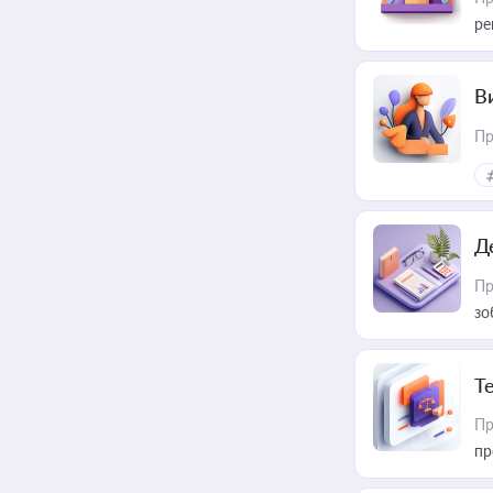
ре
В
Пр
Д
Пр
зо
T
Пр
пр