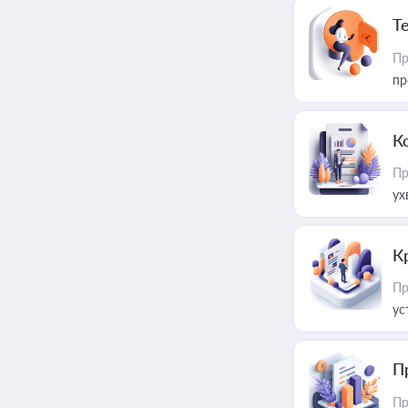
T
Пр
пр
К
Пр
ух
К
Пр
ус
П
Пр