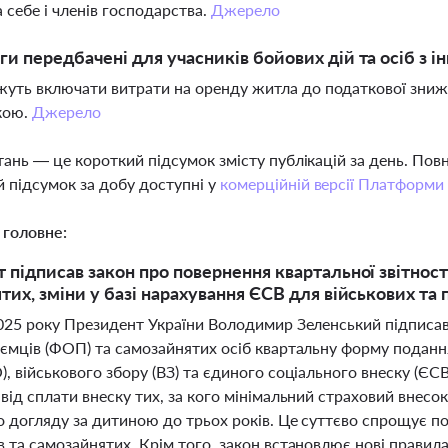
а себе і членів господарства.
Джерело
ьги передбачені для учасників бойових дій та осіб з і
жуть включати витрати на оренду житла до податкової зни
кою.
Джерело
тань — це короткий підсумок змісту публікацій за день. По
 підсумок за добу доступні у
комерційній версії Платформи
 головне:
 підписав закон про повернення квартальної звітності
тих, зміни у базі нарахування ЄСВ для військових та
2025 року Президент України Володимир Зеленський підписав
ємців (ФОП) та самозайнятих осіб квартальну форму подання
, військового збору (ВЗ) та єдиного соціального внеску (ЄС
від сплати внеску тих, за кого мінімальний страховий внес
по догляду за дитиною до трьох років. Це суттєво спрощує 
в та самозайнятих. Крім того, закон встановлює нові правил