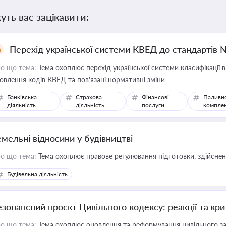
уть вас зацікавити:
Перехід української системи КВЕД до стандартів 
о що тема:
Тема охоплює перехід української системи класифікації в
овлення кодів КВЕД та пов'язані нормативні зміни
Банківська
Страхова
Фінансові
Паливн
діяльність
діяльність
послуги
компле
емельні відносини у будівництві
о що тема:
Тема охоплює правове регулювання підготовки, здійсненн
Будівельна діяльність
езонансний проєкт Цивільного кодексу: реакції та кр
о що тема:
Тема охоплює оновлення та реформування цивільного за