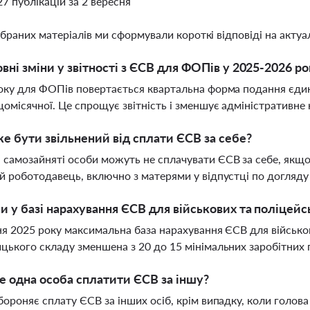
27 публікацій за 2 вересня
ібраних матеріалів ми сформували короткі відповіді на актуал
овні зміни у звітності з ЄСВ для ФОПів у 2025-2026 р
оку для ФОПів повертається квартальна форма подання єдин
щомісячної. Це спрощує звітність і зменшує адміністративн
е бути звільнений від сплати ЄСВ за себе?
самозайняті особи можуть не сплачувати ЄСВ за себе, якщо
й роботодавець, включно з матерями у відпустці по догляду
ни у базі нарахування ЄСВ для військових та поліцейс
ня 2025 року максимальна база нарахування ЄСВ для військо
цького складу зменшена з 20 до 15 мінімальних заробітних 
 одна особа сплатити ЄСВ за іншу?
бороняє сплату ЄСВ за інших осіб, крім випадку, коли голо