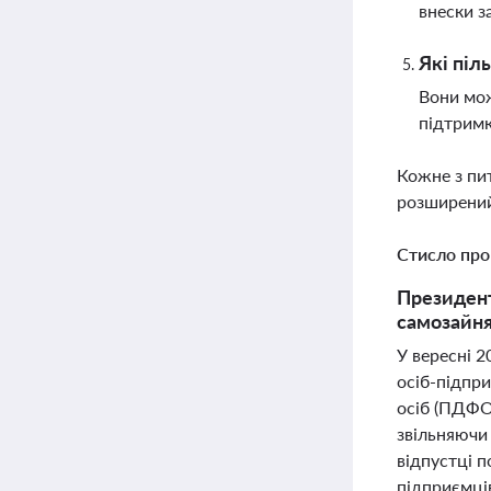
внески з
Які піл
Вони мо
підтрим
Кожне з пи
розширений
Стисло про
Президент
самозайня
У вересні 
осіб-підпри
осіб (ПДФО)
звільняючи 
відпустці 
підприємці