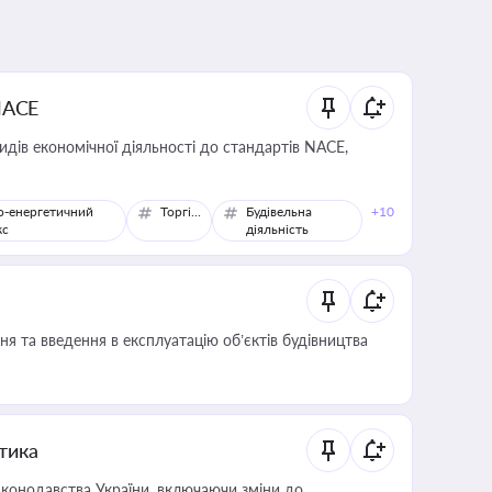
NACE
идів економічної діяльності до стандартів NACE,
о-енергетичний
Торгівля
Будівельна
+10
кс
діяльність
я та введення в експлуатацію об’єктів будівництва
итика
конодавства України, включаючи зміни до