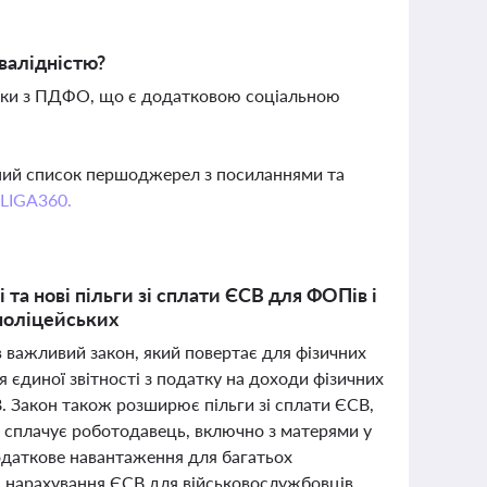
нвалідністю?
жки з ПДФО, що є додатковою соціальною
вний список першоджерел з посиланнями та
 LIGA360.
 та нові пільги зі сплати ЄСВ для ФОПів і
 поліцейських
 важливий закон, який повертає для фізичних
 єдиної звітності з податку на доходи фізичних
В. Закон також розширює пільги зі сплати ЄСВ,
ок сплачує роботодавець, включно з матерями у
податкове навантаження для багатьох
а нарахування ЄСВ для військовослужбовців,