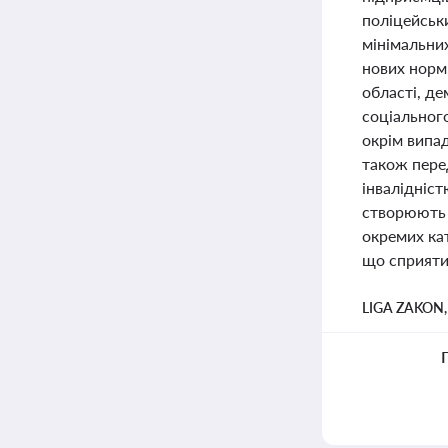
поліцейськ
мінімальних
нових норм
області, де
соціальног
окрім випад
також пере
інвалідніст
створюють 
окремих кат
що сприяти
LIGA ZAKON