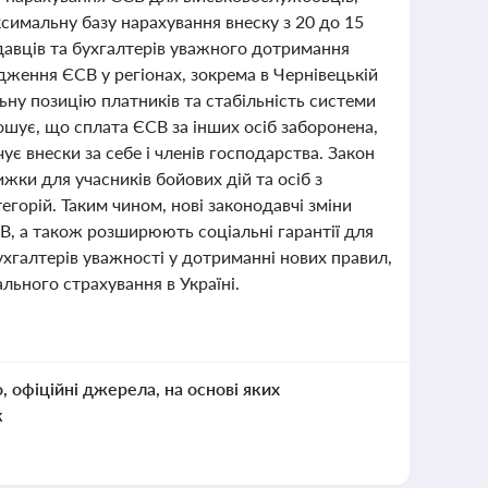
симальну базу нарахування внеску з 20 до 15
одавців та бухгалтерів уважного дотримання
дження ЄСВ у регіонах, зокрема в Чернівецькій
ьну позицію платників та стабільність системи
шує, що сплата ЄСВ за інших осіб заборонена,
є внески за себе і членів господарства. Закон
ки для учасників бойових дій та осіб з
горій. Таким чином, нові законодавчі зміни
В, а також розширюють соціальні гарантії для
ухгалтерів уважності у дотриманні нових правил,
льного страхування в Україні.
о, офіційні джерела, на основі яких
к