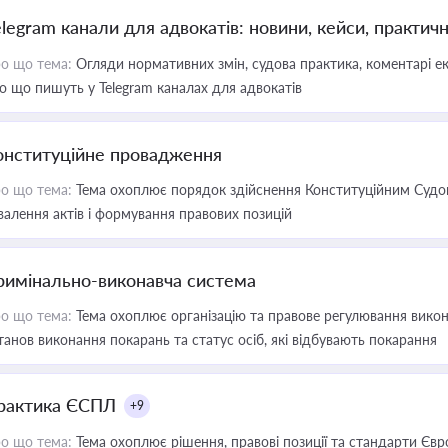
elegram канали для адвокатів: новини, кейси, практич
о що тема:
Огляди нормативних змін, судова практика, коментарі екс
о що пишуть у Telegram каналах для адвокатів
онституційне провадження
о що тема:
Тема охоплює порядок здійснення Конституційним Судом
валення актів і формування правових позицій
римінально-виконавча система
о що тема:
Тема охоплює організацію та правове регулювання викона
танов виконання покарань та статус осіб, які відбувають покарання
рактика ЄСПЛ
+9
о що тема:
Тема охоплює рішення, правові позиції та стандарти Євр