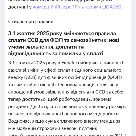
доступні у
комерційній версії Платформи LIGA360.
Стисло про головне:
З 1 жовтня 2025 року змінюються правила
сплати ЄСВ для ФОП та самозайнятих: нові
умови звільнення, доплати та
відповідальність за помилки у сплаті
З 1 жовтня 2025 року в Україні набирають чинності
важливі зміни у сфері сплати єдиного соціального
внеску (ЄСВ) для фізичних осіб-підприємців (ФОП)
та самозайнятих осіб. Основна новація полягає у
спрощенні умов звільнення від сплати ЄСВ за себе:
тепер достатньо, щоб роботодавець, зокрема
резидент Дія.Сіті, сплатив внесок у повному розмірі,
незалежно від наявності основного місця роботи.
Водночас, якщо сума сплаченого внеску менша за
мінімальний страховий внесок, платник
зобов’язаний доплатити різницю, причому для ФОП