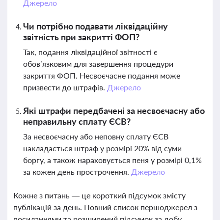
Джерело
Чи потрібно подавати ліквідаційну
звітність при закритті ФОП?
Так, подання ліквідаційної звітності є
обов’язковим для завершення процедури
закриття ФОП. Несвоєчасне подання може
призвести до штрафів.
Джерело
Які штрафи передбачені за несвоєчасну або
неправильну сплату ЄСВ?
За несвоєчасну або неповну сплату ЄСВ
накладається штраф у розмірі 20% від суми
боргу, а також нараховується пеня у розмірі 0,1%
за кожен день прострочення.
Джерело
Кожне з питань — це короткий підсумок змісту
публікацій за день. Повний список першоджерел з
посиланнями та розширений підсумок за добу