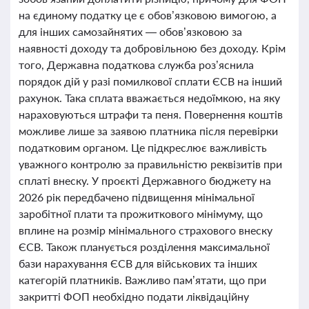
на єдиному податку це є обов’язковою вимогою, а
для інших самозайнятих — обов’язковою за
наявності доходу та добровільною без доходу. Крім
того, Державна податкова служба роз’яснила
порядок дій у разі помилкової сплати ЄСВ на інший
рахунок. Така сплата вважається недоїмкою, на яку
нараховуються штрафи та пеня. Повернення коштів
можливе лише за заявою платника після перевірки
податковим органом. Це підкреслює важливість
уважного контролю за правильністю реквізитів при
сплаті внеску. У проєкті Державного бюджету на
2026 рік передбачено підвищення мінімальної
заробітної плати та прожиткового мінімуму, що
вплине на розмір мінімального страхового внеску
ЄСВ. Також планується розділення максимальної
бази нарахування ЄСВ для військових та інших
категорій платників. Важливо пам’ятати, що при
закритті ФОП необхідно подати ліквідаційну