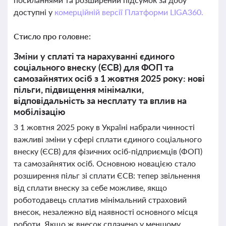
доступні у
комерційній версії Платформи LIGA360.
Стисло про головне:
Зміни у сплаті та нарахуванні єдиного
соціального внеску (ЄСВ) для ФОП та
самозайнятих осіб з 1 жовтня 2025 року: нові
пільги, підвищення мінімалки,
відповідальність за несплату та вплив на
мобілізацію
З 1 жовтня 2025 року в Україні набрали чинності
важливі зміни у сфері сплати єдиного соціального
внеску (ЄСВ) для фізичних осіб-підприємців (ФОП)
та самозайнятих осіб. Основною новацією стало
розширення пільг зі сплати ЄСВ: тепер звільнення
від сплати внеску за себе можливе, якщо
роботодавець сплатив мінімальний страховий
внесок, незалежно від наявності основного місця
роботи. Якщо ж внесок сплачено у меншому