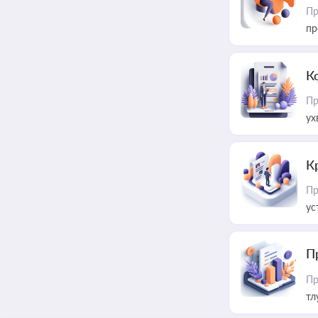
Пр
пр
К
Пр
ух
К
Пр
ус
П
Пр
тл