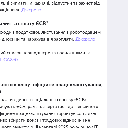
ьні виплати, лікарняні, відпустки та захист від
рацівника.
Джерело
ання та сплату ЄСВ?
оходи з податкової, листування з роботодавцем,
відносини та нарахування зарплати.
Джерело
вний список першоджерел з посиланнями та
 LIGA360.
ьного внеску: офіційне працевлаштування,
а
сплати єдиного соціального внеску (ЄСВ).
плачують ЄСВ, радять звертатися до Пенсійного
Офіційне працевлаштування гарантує соціальні
ливо збирати докази трудових відносин і не
го захисту. У III кварталі 2025 року ринок IT-