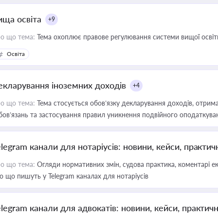
ища освіта
+9
о що тема:
Тема охоплює правове регулювання системи вищої освіти, о
Освіта
екларування іноземних доходів
+4
о що тема:
Тема стосується обов’язку декларування доходів, отрим
бов’язань та застосування правил уникнення подвійного оподаткува
elegram канали для нотаріусів: новини, кейси, практич
о що тема:
Огляди нормативних змін, судова практика, коментарі екс
о що пишуть у Telegram каналах для нотаріусів
elegram канали для адвокатів: новини, кейси, практич