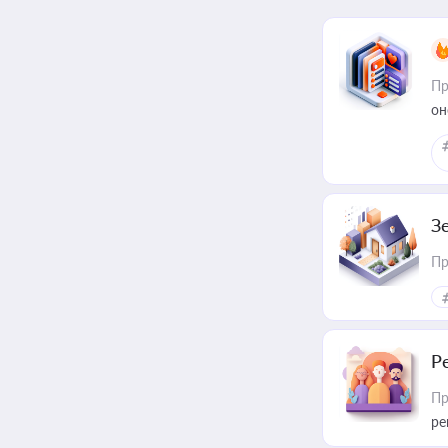
Пр
он
З
Пр
Р
Пр
ре