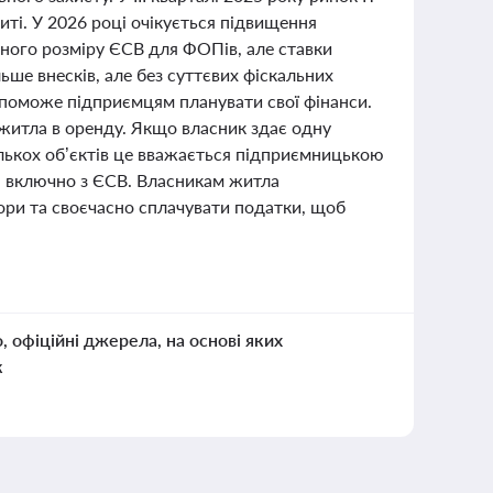
иті. У 2026 році очікується підвищення
ьного розміру ЄСВ для ФОПів, але ставки
ьше внесків, але без суттєвих фіскальних
опоможе підприємцям планувати свої фінанси.
житла в оренду. Якщо власник здає одну
ількох об’єктів це вважається підприємницькою
в, включно з ЄСВ. Власникам житла
ри та своєчасно сплачувати податки, щоб
о, офіційні джерела, на основі яких
к