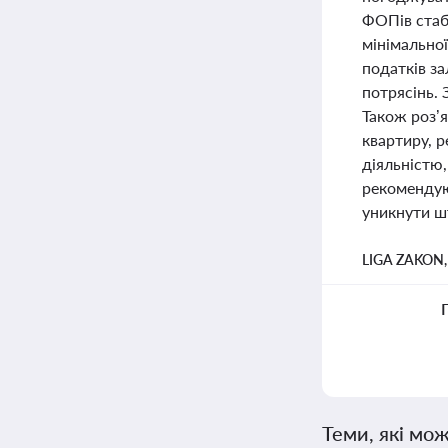
ФОПів стабі
мінімальної
податків за
потрясінь.
Також роз’
квартиру, р
діяльністю
рекомендую
уникнути ш
LIGA ZAKON
Теми, які мож