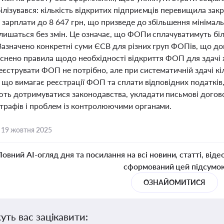
лізувався: кількість відкритих підприємців перевищила закр
 зарплати до 8 647 грн, що призведе до збільшення мінімал
лишаться без змін. Це означає, що ФОПи сплачуватимуть біл
 Зазначено конкретні суми ЄСВ для різних груп ФОПів, що д
яснено правила щодо необхідності відкриття ФОП для здачі 
еєструвати ФОП не потрібно, але при систематичній здачі к
, що вимагає реєстрації ФОП та сплати відповідних податкі
ть дотримуватися законодавства, укладати письмові догово
трафів і проблем із контролюючими органами.
,
19 жовтня 2025
Повний AI-огляд дня та посилання на всі новини, статті, віде
сформований цей підсумо
ОЗНАЙОМИТИСЯ
уть вас зацікавити: