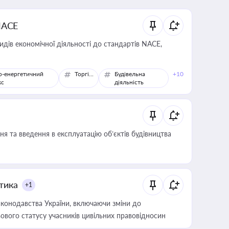
NACE
идів економічної діяльності до стандартів NACE,
о-енергетичний
Торгівля
Будівельна
+10
кс
діяльність
я та введення в експлуатацію об’єктів будівництва
итика
+1
конодавства України, включаючи зміни до
ового статусу учасників цивільних правовідносин