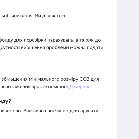
ьні запитання. Ви дізнаєтесь:
фонду для перевірки нарахувань, а також до
відсутності вирішення проблеми можна подати
о збільшення мінімального розміру ЄСВ для
 навантаження зросте помірно.
Джерело
нду?
ов’язково. Важливо своєчасно декларувати