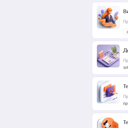
В
Пр
Д
Пр
зо
T
Пр
пр
T