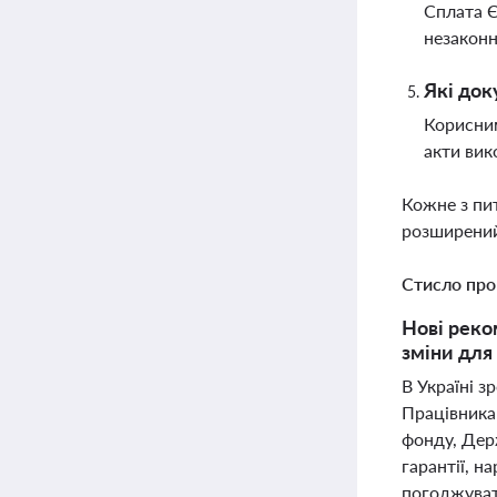
Сплата Є
незаконн
Які док
Корисним
акти вик
Кожне з пи
розширений
Стисло про
Нові реко
зміни для
В Україні з
Працівникам
фонду, Держ
гарантії, н
погоджувати