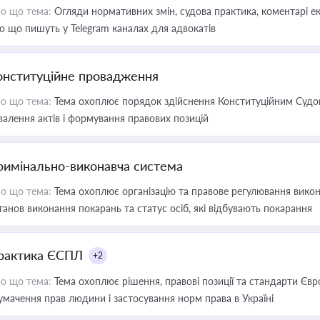
о що тема:
Огляди нормативних змін, судова практика, коментарі екс
о що пишуть у Telegram каналах для адвокатів
онституційне провадження
о що тема:
Тема охоплює порядок здійснення Конституційним Судом
валення актів і формування правових позицій
римінально-виконавча система
о що тема:
Тема охоплює організацію та правове регулювання викона
танов виконання покарань та статус осіб, які відбувають покарання
рактика ЄСПЛ
+2
о що тема:
Тема охоплює рішення, правові позиції та стандарти Євр
умачення прав людини і застосування норм права в Україні