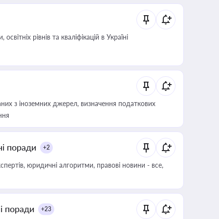
світніх рівнів та кваліфікацій в Україні
аних з іноземних джерел, визначення податкових
ння
ні поради
+2
пертів, юридичні алгоритми, правові новини - все,
ні поради
+23