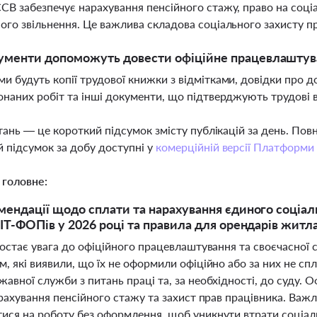
СВ забезпечує нарахування пенсійного стажу, право на соціал
ого звільнення. Це важлива складова соціального захисту п
ументи допоможуть довести офіційне працевлаштув
и будуть копії трудової книжки з відмітками, довідки про д
онаних робіт та інші документи, що підтверджують трудові 
тань — це короткий підсумок змісту публікацій за день. По
 підсумок за добу доступні у
комерційній версії Платформи
 головне:
мендації щодо сплати та нарахування єдиного соціал
 IT-ФОПів у 2026 році та правила для орендарів житл
ростає увага до офіційного працевлаштування та своєчасної 
, які виявили, що їх не оформили офіційно або за них не с
авної служби з питань праці та, за необхідності, до суду. 
арахування пенсійного стажу та захист прав працівника. Важ
ся на роботу без оформлення, щоб уникнути втрати соціально