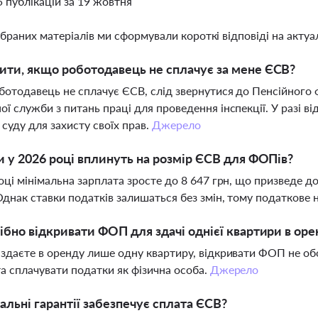
5 публікацій за 19 жовтня
ібраних матеріалів ми сформували короткі відповіді на актуал
ти, якщо роботодавець не сплачує за мене ЄСВ?
отодавець не сплачує ЄСВ, слід звернутися до Пенсійного 
ї служби з питань праці для проведення інспекції. У разі 
 суду для захисту своїх прав.
Джерело
и у 2026 році вплинуть на розмір ЄСВ для ФОПів?
оці мінімальна зарплата зросте до 8 647 грн, що призведе д
днак ставки податків залишаться без змін, тому податкове
ібно відкривати ФОП для здачі однієї квартири в оре
здаєте в оренду лише одну квартиру, відкривати ФОП не об
а сплачувати податки як фізична особа.
Джерело
іальні гарантії забезпечує сплата ЄСВ?