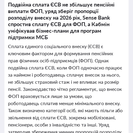
Подвійна сплата ЄСВ не збільшує пенсійні
виплати ФОП, уряд зберіг пропорції
розподілу внеску на 2026 рік, Sense Bank
спростив сплату ЄСВ для ФОП, а Кабмін
уніфікував бізнес-плани для програм
підтримки МСБ
Сплата єдиного соціального внеску (ЄСВ) є
ключовим фактором для формування пенсійних
прав фізичних осіб-підприємців (ФОП). Однак
подвійна сплата ЄСВ, коли ФОП одночасно працює
за наймом і роботодавець сплачує внесок за нього,
не збільшує страховий стаж і не впливає на розмір
пенсії. Законодавство чітко регламентує, що внесок
ФОП враховується лише за умови, що
роботодавець сплатив менше мінімального внеску.
Також визначено категорії осіб, які мають пільги або
звільнення від сплати ЄСВ, зокрема мобілізовані,
пенсіонери, особи з інвалідністю та інші. Уряд
затвердив збереження чинних пропорцій розподілу