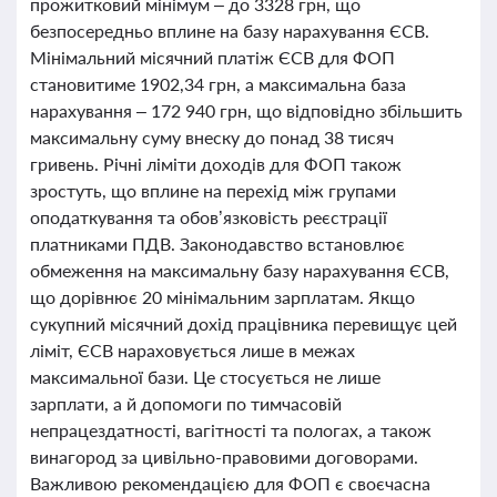
прожитковий мінімум – до 3328 грн, що
безпосередньо вплине на базу нарахування ЄСВ.
Мінімальний місячний платіж ЄСВ для ФОП
становитиме 1902,34 грн, а максимальна база
нарахування – 172 940 грн, що відповідно збільшить
максимальну суму внеску до понад 38 тисяч
гривень. Річні ліміти доходів для ФОП також
зростуть, що вплине на перехід між групами
оподаткування та обов’язковість реєстрації
платниками ПДВ. Законодавство встановлює
обмеження на максимальну базу нарахування ЄСВ,
що дорівнює 20 мінімальним зарплатам. Якщо
сукупний місячний дохід працівника перевищує цей
ліміт, ЄСВ нараховується лише в межах
максимальної бази. Це стосується не лише
зарплати, а й допомоги по тимчасовій
непрацездатності, вагітності та пологах, а також
винагород за цивільно-правовими договорами.
Важливою рекомендацією для ФОП є своєчасна