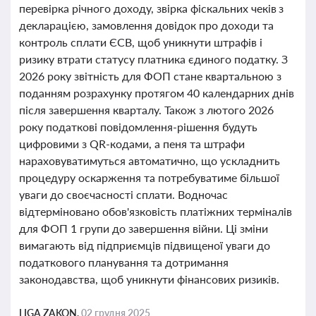
перевірка річного доходу, звірка фіскальних чеків з
декларацією, замовлення довідок про доходи та
контроль сплати ЄСВ, щоб уникнути штрафів і
ризику втрати статусу платника єдиного податку. З
2026 року звітність для ФОП стане квартальною з
поданням розрахунку протягом 40 календарних днів
після завершення кварталу. Також з лютого 2026
року податкові повідомлення-рішення будуть
цифровими з QR-кодами, а пеня та штрафи
нараховуватимуться автоматично, що ускладнить
процедуру оскарження та потребуватиме більшої
уваги до своєчасності сплати. Водночас
відтерміновано обов'язковість платіжних терміналів
для ФОП 1 групи до завершення війни. Ці зміни
вимагають від підприємців підвищеної уваги до
податкового планування та дотримання
законодавства, щоб уникнути фінансових ризиків.
LIGA ZAKON,
02 грудня 2025